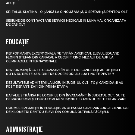
ACUȚI
SPITALUL SLATINA – O ȘANSĂ LA O NOUĂ VIAȚĂ, O SPERANȚĂ PENTRU OLT
SESIUNE DE CONTRACTARE SERVICII MEDICALE ÎN LUNA MAI, ORGANIZATĂ
DE CAS OLT
EDUCAȚIE
PERFORMANȚĂ EXCEPȚIONALĂ PE TĂRÂM AMERICAN. ELEVUL EDUARD
FLORIN ȘTEFAN DIN CARACAL A CUCERIT CINCI MEDALII DE AUR LA
OLIMPIADELE INTERNAȚIONALE
PERFORMANȚĂ LA TITULARIZARE ÎN OLT: DOI CANDIDAȚI AU OBȚINUT
NOTA 10. PESTE 46% DINTRE PROFESORI AU LUAT NOTE PESTE 7
REZULTATELE ADMITERII LA LICEU ÎN JUDEȚUL OLT. TOȚI CANDIDAȚII AU
FOST REPARTIZAȚI DIN PRIMA ETAPĂ
BĂTĂLIE STRÂNSĂ PE LOCURILE DIN ÎNVĂȚĂMÂNT ÎN JUDEȚUL OLT. SUTE
DE PROFESORI ȘI EDUCATORI AU SUSȚINUT EXAMENUL DE TITULARIZARE
DRUMUL SPERANȚEI ÎN EDUCAȚIE. PROFESORA CARE PARCURGE ZILNIC 140
DE KILOMETRI PENTRU ELEVII DIN COMUNA OLTEANĂ FĂGEȚELU
ADMINISTRAȚIE