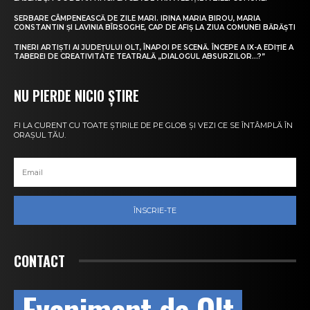
SERBARE CÂMPENEASCĂ DE ZILE MARI. IRINA MARIA BIROU, MARIA
CONSTANTIN ȘI LAVINIA BÎRSOGHE, CAP DE AFIȘ LA ZIUA COMUNEI BĂRĂȘTI
TINERI ARTIȘTI AI JUDEȚULUI OLT, ÎNAPOI PE SCENĂ. ÎNCEPE A IX-A EDIȚIE A
TABEREI DE CREATIVITATE TEATRALĂ „DIALOGUL ABSURZILOR…?”
NU PIERDE NICIO ȘTIRE
FI LA CURENT CU TOATE ȘTIRILE DE PE GLOB ȘI VEZI CE SE ÎNTÂMPLĂ ÎN
ORAȘUL TĂU.
ÎNSCRIE-TE
CONTACT
Eveniment de Olt