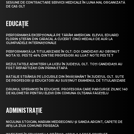
SESIUNE DE CONTRACTARE SERVICII MEDICALE ÎN LUNA MAI, ORGANIZATĂ
DE CAS OLT
EDUCAȚIE
PERFORMANȚĂ EXCEPȚIONALĂ PE TĂRÂM AMERICAN. ELEVUL EDUARD
FLORIN ȘTEFAN DIN CARACAL A CUCERIT CINCI MEDALII DE AUR LA
OLIMPIADELE INTERNAȚIONALE
PERFORMANȚĂ LA TITULARIZARE ÎN OLT: DOI CANDIDAȚI AU OBȚINUT
NOTA 10. PESTE 46% DINTRE PROFESORI AU LUAT NOTE PESTE 7
REZULTATELE ADMITERII LA LICEU ÎN JUDEȚUL OLT. TOȚI CANDIDAȚII AU
FOST REPARTIZAȚI DIN PRIMA ETAPĂ
BĂTĂLIE STRÂNSĂ PE LOCURILE DIN ÎNVĂȚĂMÂNT ÎN JUDEȚUL OLT. SUTE
DE PROFESORI ȘI EDUCATORI AU SUSȚINUT EXAMENUL DE TITULARIZARE
DRUMUL SPERANȚEI ÎN EDUCAȚIE. PROFESORA CARE PARCURGE ZILNIC 140
DE KILOMETRI PENTRU ELEVII DIN COMUNA OLTEANĂ FĂGEȚELU
ADMINISTRAȚIE
NICULINA STOICAN, MARIAN MEDREGONIU ȘI SANDA ARGINT, CAPETE DE
AFIȘ LA ZIUA COMUNEI PRISEACA