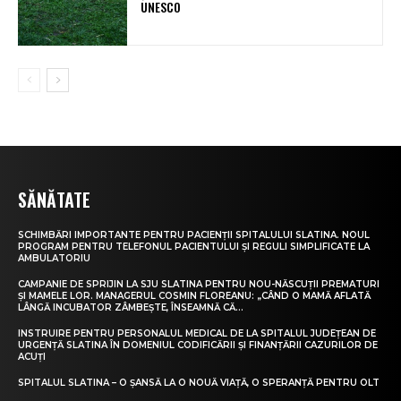
UNESCO
SĂNĂTATE
SCHIMBĂRI IMPORTANTE PENTRU PACIENȚII SPITALULUI SLATINA. NOUL
PROGRAM PENTRU TELEFONUL PACIENTULUI ȘI REGULI SIMPLIFICATE LA
AMBULATORIU
CAMPANIE DE SPRIJIN LA SJU SLATINA PENTRU NOU-NĂSCUȚII PREMATURI
ȘI MAMELE LOR. MANAGERUL COSMIN FLOREANU: „CÂND O MAMĂ AFLATĂ
LÂNGĂ INCUBATOR ZÂMBEȘTE, ÎNSEAMNĂ CĂ...
INSTRUIRE PENTRU PERSONALUL MEDICAL DE LA SPITALUL JUDEȚEAN DE
URGENȚĂ SLATINA ÎN DOMENIUL CODIFICĂRII ȘI FINANȚĂRII CAZURILOR DE
ACUȚI
SPITALUL SLATINA – O ȘANSĂ LA O NOUĂ VIAȚĂ, O SPERANȚĂ PENTRU OLT