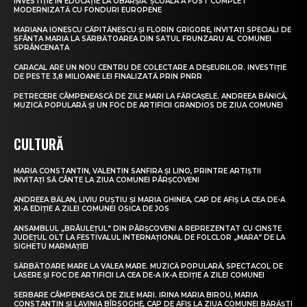
INVESTIȚIE ÎN EDUCAȚIE LA OBÂRȘIA. ȘCOALA A FOST COMPLET
MODERNIZATĂ CU FONDURI EUROPENE
MARIANA IONESCU CĂPITĂNESCU ȘI FLORIN GRIGORE, INVITAȚI SPECIALI DE
SFÂNTA MARIA LA SĂRBĂTOAREA DIN SATUL FRUNZARU AL COMUNEI
SPRÂNCENATA
CARACAL ARE UN NOU CENTRU DE COLECTARE A DEȘEURILOR. INVESTIȚIE
DE PESTE 3,8 MILIOANE LEI FINALIZATĂ PRIN PNRR
PETRECERE CÂMPENEASCĂ DE ZILE MARI LA FĂRCAȘELE. ANDREEA BĂNICĂ,
MUZICĂ POPULARĂ ȘI UN FOC DE ARTIFICII GRANDIOS DE ZIUA COMUNEI
CULTURĂ
MARIA CONSTANTIN, VALENTIN SANFIRA ȘI LINO, PRINTRE ARTIȘTII
INVITAȚI SĂ CÂNTE LA ZIUA COMUNEI PÂRȘCOVENI
ANDREEA BĂLAN, LIVIU PUȘTIU ȘI MARIA GHINEA, CAP DE AFIȘ LA CEA DE-A
XI-A EDIȚIE A ZILEI COMUNEI OSICA DE JOS
ANSAMBLUL „BRÂULEȚUL” DIN PÂRȘCOVENI A REPREZENTAT CU CINSTE
JUDEȚUL OLT LA FESTIVALUL INTERNAȚIONAL DE FOLCLOR „MARA” DE LA
SIGHETU MARMAȚIEI
SĂRBĂTOARE MARE LA VALEA MARE. MUZICĂ POPULARĂ, SPECTACOL DE
LASERE ȘI FOC DE ARTIFICII LA CEA DE-A IX-A EDIȚIE A ZILEI COMUNEI
SERBARE CÂMPENEASCĂ DE ZILE MARI. IRINA MARIA BIROU, MARIA
CONSTANTIN ȘI LAVINIA BÎRSOGHE, CAP DE AFIȘ LA ZIUA COMUNEI BĂRĂȘTI