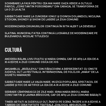
SCHIMBARE LA FAȚĂ PENTRU CEA MAI MARE OAZĂ VERDE A OLTULUI.
PARCUL „CONSTANTIN POROINEANU” DIN CARACAL SE TRANSFORMĂ DE
LA O ZI LA ALTA
SĂRBĂTOARE MARE LA CUNGREA! IONUȚ ȘI DOINIȚA DOLĂNESCU, NICULINA
STOICAN, SHONDY ȘI SHOW DE LASERE LA ZIUA COMUNEI
MODERNIZAREA DRUMURILOR CONTINUĂ ÎN RITM ALERT LA DEVESELU
SLATINA. MUNICIPALITATEA CONTINUĂ LUCRĂRILE DE MODERNIZARE PE
BULEVARDUL NICOLAE TITULESCU
CULTURĂ
ANDREEA BĂLAN, LIVIU PUȘTIU ȘI MARIA GHINEA, CAP DE AFIȘ LA CEA DE-A
XI-A EDIȚIE A ZILEI COMUNEI OSICA DE JOS
ANSAMBLUL „BRÂULEȚUL” DIN PÂRȘCOVENI A REPREZENTAT CU CINSTE
JUDEȚUL OLT LA FESTIVALUL INTERNAȚIONAL DE FOLCLOR „MARA” DE LA
SIGHETU MARMAȚIEI
SĂRBĂTOARE MARE LA VALEA MARE. MUZICĂ POPULARĂ, SPECTACOL DE
LASERE ȘI FOC DE ARTIFICII LA CEA DE-A IX-A EDIȚIE A ZILEI COMUNEI
SERBARE CÂMPENEASCĂ DE ZILE MARI. IRINA MARIA BIROU, MARIA
CONSTANTIN ȘI LAVINIA BÎRSOGHE, CAP DE AFIȘ LA ZIUA COMUNEI BĂRĂȘTI
TINERI ARTIȘTI AI JUDEȚULUI OLT, ÎNAPOI PE SCENĂ. ÎNCEPE A IX-A EDIȚIE A
TABEREI DE CREATIVITATE TEATRALĂ „DIALOGUL ABSURZILOR…?”