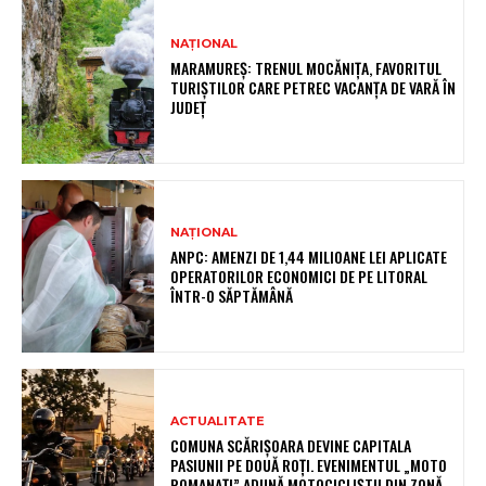
NAȚIONAL
MARAMUREȘ: TRENUL MOCĂNIȚA, FAVORITUL
TURIȘTILOR CARE PETREC VACANȚA DE VARĂ ÎN
JUDEȚ
NAȚIONAL
ANPC: AMENZI DE 1,44 MILIOANE LEI APLICATE
OPERATORILOR ECONOMICI DE PE LITORAL
ÎNTR-O SĂPTĂMÂNĂ
ACTUALITATE
COMUNA SCĂRIȘOARA DEVINE CAPITALA
PASIUNII PE DOUĂ ROȚI. EVENIMENTUL „MOTO
ROMANAȚI” ADUNĂ MOTOCICLIȘTII DIN ZONĂ