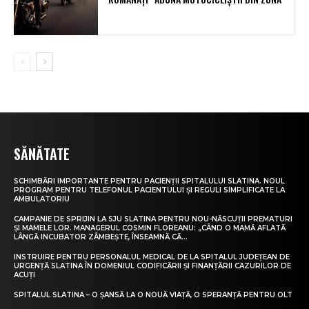
SĂNĂTATE
SCHIMBĂRI IMPORTANTE PENTRU PACIENȚII SPITALULUI SLATINA. NOUL
PROGRAM PENTRU TELEFONUL PACIENTULUI ȘI REGULI SIMPLIFICATE LA
AMBULATORIU
CAMPANIE DE SPRIJIN LA SJU SLATINA PENTRU NOU-NĂSCUȚII PREMATURI
ȘI MAMELE LOR. MANAGERUL COSMIN FLOREANU: „CÂND O MAMĂ AFLATĂ
LÂNGĂ INCUBATOR ZÂMBEȘTE, ÎNSEAMNĂ CĂ...
INSTRUIRE PENTRU PERSONALUL MEDICAL DE LA SPITALUL JUDEȚEAN DE
URGENȚĂ SLATINA ÎN DOMENIUL CODIFICĂRII ȘI FINANȚĂRII CAZURILOR DE
ACUȚI
SPITALUL SLATINA – O ȘANSĂ LA O NOUĂ VIAȚĂ, O SPERANȚĂ PENTRU OLT