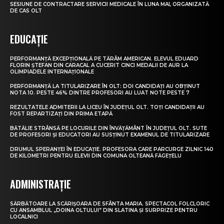
SESIUNE DE CONTRACTARE SERVICII MEDICALE ÎN LUNA MAI, ORGANIZATĂ
DE CAS OLT
EDUCAȚIE
PERFORMANȚĂ EXCEPȚIONALĂ PE TĂRÂM AMERICAN. ELEVUL EDUARD
FLORIN ȘTEFAN DIN CARACAL A CUCERIT CINCI MEDALII DE AUR LA
OLIMPIADELE INTERNAȚIONALE
PERFORMANȚĂ LA TITULARIZARE ÎN OLT: DOI CANDIDAȚI AU OBȚINUT
NOTA 10. PESTE 46% DINTRE PROFESORI AU LUAT NOTE PESTE 7
REZULTATELE ADMITERII LA LICEU ÎN JUDEȚUL OLT. TOȚI CANDIDAȚII AU
FOST REPARTIZAȚI DIN PRIMA ETAPĂ
BĂTĂLIE STRÂNSĂ PE LOCURILE DIN ÎNVĂȚĂMÂNT ÎN JUDEȚUL OLT. SUTE
DE PROFESORI ȘI EDUCATORI AU SUSȚINUT EXAMENUL DE TITULARIZARE
DRUMUL SPERANȚEI ÎN EDUCAȚIE. PROFESORA CARE PARCURGE ZILNIC 140
DE KILOMETRI PENTRU ELEVII DIN COMUNA OLTEANĂ FĂGEȚELU
ADMINISTRAȚIE
SĂRBĂTOARE LA SCĂRIȘOARA DE SFÂNTA MARIA. SPECTACOL FOLCLORIC
CU ANSAMBLUL „DOINA OLTULUI” DIN SLATINA ȘI SURPRIZE PENTRU
LOCALNICI