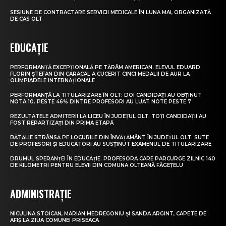
SESIUNE DE CONTRACTARE SERVICII MEDICALE ÎN LUNA MAI, ORGANIZATĂ
DE CAS OLT
EDUCAȚIE
PERFORMANȚĂ EXCEPȚIONALĂ PE TĂRÂM AMERICAN. ELEVUL EDUARD
FLORIN ȘTEFAN DIN CARACAL A CUCERIT CINCI MEDALII DE AUR LA
OLIMPIADELE INTERNAȚIONALE
PERFORMANȚĂ LA TITULARIZARE ÎN OLT: DOI CANDIDAȚI AU OBȚINUT
NOTA 10. PESTE 46% DINTRE PROFESORI AU LUAT NOTE PESTE 7
REZULTATELE ADMITERII LA LICEU ÎN JUDEȚUL OLT. TOȚI CANDIDAȚII AU
FOST REPARTIZAȚI DIN PRIMA ETAPĂ
BĂTĂLIE STRÂNSĂ PE LOCURILE DIN ÎNVĂȚĂMÂNT ÎN JUDEȚUL OLT. SUTE
DE PROFESORI ȘI EDUCATORI AU SUSȚINUT EXAMENUL DE TITULARIZARE
DRUMUL SPERANȚEI ÎN EDUCAȚIE. PROFESORA CARE PARCURGE ZILNIC 140
DE KILOMETRI PENTRU ELEVII DIN COMUNA OLTEANĂ FĂGEȚELU
ADMINISTRAȚIE
NICULINA STOICAN, MARIAN MEDREGONIU ȘI SANDA ARGINT, CAPETE DE
AFIȘ LA ZIUA COMUNEI PRISEACA