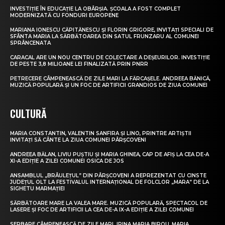
INVESTIȚIE ÎN EDUCAȚIE LA OBÂRȘIA. ȘCOALA A FOST COMPLET
MODERNIZATĂ CU FONDURI EUROPENE
MARIANA IONESCU CĂPITĂNESCU ȘI FLORIN GRIGORE, INVITAȚI SPECIALI DE
SFÂNTA MARIA LA SĂRBĂTOAREA DIN SATUL FRUNZARU AL COMUNEI
SPRÂNCENATA
CARACAL ARE UN NOU CENTRU DE COLECTARE A DEȘEURILOR. INVESTIȚIE
DE PESTE 3,8 MILIOANE LEI FINALIZATĂ PRIN PNRR
PETRECERE CÂMPENEASCĂ DE ZILE MARI LA FĂRCAȘELE. ANDREEA BĂNICĂ,
MUZICĂ POPULARĂ ȘI UN FOC DE ARTIFICII GRANDIOS DE ZIUA COMUNEI
CULTURĂ
MARIA CONSTANTIN, VALENTIN SANFIRA ȘI LINO, PRINTRE ARTIȘTII
INVITAȚI SĂ CÂNTE LA ZIUA COMUNEI PÂRȘCOVENI
ANDREEA BĂLAN, LIVIU PUȘTIU ȘI MARIA GHINEA, CAP DE AFIȘ LA CEA DE-A
XI-A EDIȚIE A ZILEI COMUNEI OSICA DE JOS
ANSAMBLUL „BRÂULEȚUL” DIN PÂRȘCOVENI A REPREZENTAT CU CINSTE
JUDEȚUL OLT LA FESTIVALUL INTERNAȚIONAL DE FOLCLOR „MARA” DE LA
SIGHETU MARMAȚIEI
SĂRBĂTOARE MARE LA VALEA MARE. MUZICĂ POPULARĂ, SPECTACOL DE
LASERE ȘI FOC DE ARTIFICII LA CEA DE-A IX-A EDIȚIE A ZILEI COMUNEI
SERBARE CÂMPENEASCĂ DE ZILE MARI. IRINA MARIA BIROU, MARIA