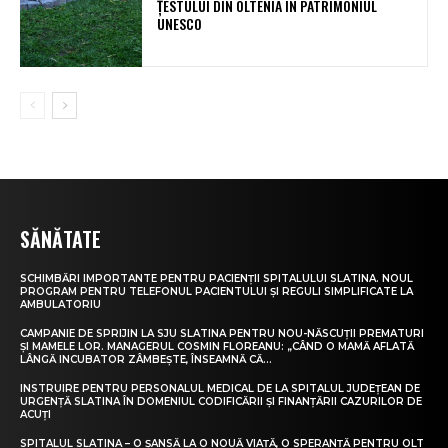
ȚESTULUI DIN OLTENIA ÎN PATRIMONIUL
UNESCO
SĂNĂTATE
SCHIMBĂRI IMPORTANTE PENTRU PACIENȚII SPITALULUI SLATINA. NOUL
PROGRAM PENTRU TELEFONUL PACIENTULUI ȘI REGULI SIMPLIFICATE LA
AMBULATORIU
CAMPANIE DE SPRIJIN LA SJU SLATINA PENTRU NOU-NĂSCUȚII PREMATURI
ȘI MAMELE LOR. MANAGERUL COSMIN FLOREANU: „CÂND O MAMĂ AFLATĂ
LÂNGĂ INCUBATOR ZÂMBEȘTE, ÎNSEAMNĂ CĂ...
INSTRUIRE PENTRU PERSONALUL MEDICAL DE LA SPITALUL JUDEȚEAN DE
URGENȚĂ SLATINA ÎN DOMENIUL CODIFICĂRII ȘI FINANȚĂRII CAZURILOR DE
ACUȚI
SPITALUL SLATINA – O ȘANSĂ LA O NOUĂ VIAȚĂ, O SPERANȚĂ PENTRU OLT