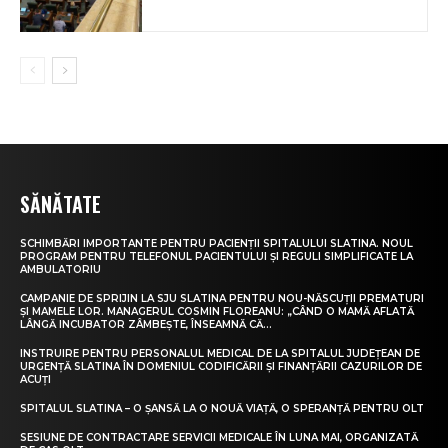
SĂNĂTATE
SCHIMBĂRI IMPORTANTE PENTRU PACIENȚII SPITALULUI SLATINA. NOUL
PROGRAM PENTRU TELEFONUL PACIENTULUI ȘI REGULI SIMPLIFICATE LA
AMBULATORIU
CAMPANIE DE SPRIJIN LA SJU SLATINA PENTRU NOU-NĂSCUȚII PREMATURI
ȘI MAMELE LOR. MANAGERUL COSMIN FLOREANU: „CÂND O MAMĂ AFLATĂ
LÂNGĂ INCUBATOR ZÂMBEȘTE, ÎNSEAMNĂ CĂ...
INSTRUIRE PENTRU PERSONALUL MEDICAL DE LA SPITALUL JUDEȚEAN DE
URGENȚĂ SLATINA ÎN DOMENIUL CODIFICĂRII ȘI FINANȚĂRII CAZURILOR DE
ACUȚI
SPITALUL SLATINA – O ȘANSĂ LA O NOUĂ VIAȚĂ, O SPERANȚĂ PENTRU OLT
SESIUNE DE CONTRACTARE SERVICII MEDICALE ÎN LUNA MAI, ORGANIZATĂ