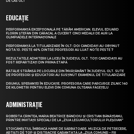
DE CAS OLT
EDUCAȚIE
PERFORMANȚĂ EXCEPȚIONALĂ PE TĂRÂM AMERICAN. ELEVUL EDUARD
FLORIN ȘTEFAN DIN CARACAL A CUCERIT CINCI MEDALII DE AUR LA
OLIMPIADELE INTERNAȚIONALE
PERFORMANȚĂ LA TITULARIZARE ÎN OLT: DOI CANDIDAȚI AU OBȚINUT
NOTA 10. PESTE 46% DINTRE PROFESORI AU LUAT NOTE PESTE 7
REZULTATELE ADMITERII LA LICEU ÎN JUDEȚUL OLT. TOȚI CANDIDAȚII AU
FOST REPARTIZAȚI DIN PRIMA ETAPĂ
BĂTĂLIE STRÂNSĂ PE LOCURILE DIN ÎNVĂȚĂMÂNT ÎN JUDEȚUL OLT. SUTE
DE PROFESORI ȘI EDUCATORI AU SUSȚINUT EXAMENUL DE TITULARIZARE
DRUMUL SPERANȚEI ÎN EDUCAȚIE. PROFESORA CARE PARCURGE ZILNIC 140
DE KILOMETRI PENTRU ELEVII DIN COMUNA OLTEANĂ FĂGEȚELU
ADMINISTRAȚIE
ROBERTA CRINTEA, MARIA BEATRICE BĂNDOIU ȘI CRISTIAN BĂNĂȚEANU,
PRINTRE INVITAȚII SPECIALI DE LA „ZIUA LEGUMICULTORULUI PLEȘOIAN”
STOICĂNEȘTIUL ÎMBRACĂ HAINE DE SĂRBĂTOARE. MUZICĂ DE PETRECERE,
ARTIȘTI DE TOP ȘI DISTRACȚIE GARANTATĂ LA „ZIUA COMUNEI – FIII