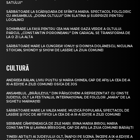
SATULUI”
SĂRBĂTOARE LA SCĂRIȘOARA DE SFÂNTA MARIA. SPECTACOL FOLCLORIC
CU ANSAMBLUL „DOINA OLTULUI” DIN SLATINA ȘI SURPRIZE PENTRU
LOCALNICI
SCHIMBARE LA FAȚĂ PENTRU CEA MAI MARE OAZĂ VERDE A OLTULUI.
PARCUL „CONSTANTIN POROINEANU” DIN CARACAL SE TRANSFORMĂ DE
LA O ZI LA ALTA
SĂRBĂTOARE MARE LA CUNGREA! IONUȚ ȘI DOINIȚA DOLĂNESCU, NICULINA
STOICAN, SHONDY ȘI SHOW DE LASERE LA ZIUA COMUNEI
CULTURĂ
ANDREEA BĂLAN, LIVIU PUȘTIU ȘI MARIA GHINEA, CAP DE AFIȘ LA CEA DE-A
XI-A EDIȚIE A ZILEI COMUNEI OSICA DE JOS
ANSAMBLUL „BRÂULEȚUL” DIN PÂRȘCOVENI A REPREZENTAT CU CINSTE
JUDEȚUL OLT LA FESTIVALUL INTERNAȚIONAL DE FOLCLOR „MARA” DE LA
SIGHETU MARMAȚIEI
SĂRBĂTOARE MARE LA VALEA MARE. MUZICĂ POPULARĂ, SPECTACOL DE
LASERE ȘI FOC DE ARTIFICII LA CEA DE-A IX-A EDIȚIE A ZILEI COMUNEI
SERBARE CÂMPENEASCĂ DE ZILE MARI. IRINA MARIA BIROU, MARIA
CONSTANTIN ȘI LAVINIA BÎRSOGHE, CAP DE AFIȘ LA ZIUA COMUNEI BĂRĂȘTI
TINERI ARTIȘTI AI JUDEȚULUI OLT, ÎNAPOI PE SCENĂ. ÎNCEPE A IX-A EDIȚIE A