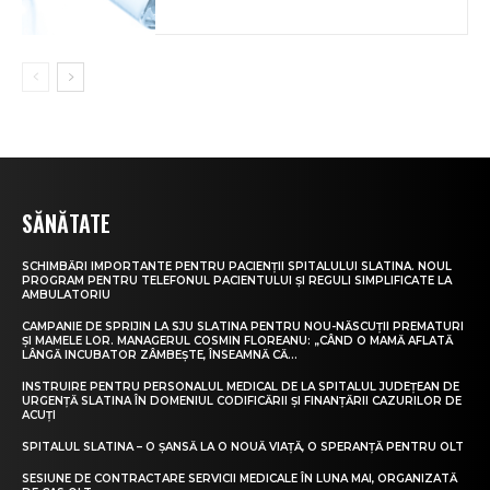
SĂNĂTATE
SCHIMBĂRI IMPORTANTE PENTRU PACIENȚII SPITALULUI SLATINA. NOUL
PROGRAM PENTRU TELEFONUL PACIENTULUI ȘI REGULI SIMPLIFICATE LA
AMBULATORIU
CAMPANIE DE SPRIJIN LA SJU SLATINA PENTRU NOU-NĂSCUȚII PREMATURI
ȘI MAMELE LOR. MANAGERUL COSMIN FLOREANU: „CÂND O MAMĂ AFLATĂ
LÂNGĂ INCUBATOR ZÂMBEȘTE, ÎNSEAMNĂ CĂ...
INSTRUIRE PENTRU PERSONALUL MEDICAL DE LA SPITALUL JUDEȚEAN DE
URGENȚĂ SLATINA ÎN DOMENIUL CODIFICĂRII ȘI FINANȚĂRII CAZURILOR DE
ACUȚI
SPITALUL SLATINA – O ȘANSĂ LA O NOUĂ VIAȚĂ, O SPERANȚĂ PENTRU OLT
SESIUNE DE CONTRACTARE SERVICII MEDICALE ÎN LUNA MAI, ORGANIZATĂ