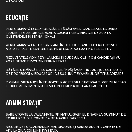
DE CAS OLT
EDUCAȚIE
PERFORMANȚĂ EXCEPȚIONALĂ PE TĂRÂM AMERICAN. ELEVUL EDUARD
FLORIN ȘTEFAN DIN CARACAL A CUCERIT CINCI MEDALII DE AUR LA
OLIMPIADELE INTERNAȚIONALE
PERFORMANȚĂ LA TITULARIZARE ÎN OLT: DOI CANDIDAȚI AU OBȚINUT
NOTA 10. PESTE 46% DINTRE PROFESORI AU LUAT NOTE PESTE 7
REZULTATELE ADMITERII LA LICEU ÎN JUDEȚUL OLT. TOȚI CANDIDAȚII AU
FOST REPARTIZAȚI DIN PRIMA ETAPĂ
BĂTĂLIE STRÂNSĂ PE LOCURILE DIN ÎNVĂȚĂMÂNT ÎN JUDEȚUL OLT. SUTE
DE PROFESORI ȘI EDUCATORI AU SUSȚINUT EXAMENUL DE TITULARIZARE
DRUMUL SPERANȚEI ÎN EDUCAȚIE. PROFESORA CARE PARCURGE ZILNIC 140
DE KILOMETRI PENTRU ELEVII DIN COMUNA OLTEANĂ FĂGEȚELU
ADMINISTRAȚIE
SĂRBĂTOARE LA VALEA MARE. PRIMARUL GABRIEL DRAGNEA, SUSȚINUT DE
ECHIPA PSD OLT CONDUSĂ DE MARIUS OPRESCU
NICULINA STOICAN, MARIAN MEDREGONIU ȘI SANDA ARGINT, CAPETE DE
AFIȘ LA ZIUA COMUNEI PRISEACA