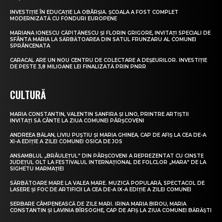
INVESTIȚIE ÎN EDUCAȚIE LA OBÂRȘIA. ȘCOALA A FOST COMPLET
MODERNIZATĂ CU FONDURI EUROPENE
MARIANA IONESCU CĂPITĂNESCU ȘI FLORIN GRIGORE, INVITAȚI SPECIALI DE
SFÂNTA MARIA LA SĂRBĂTOAREA DIN SATUL FRUNZARU AL COMUNEI
SPRÂNCENATA
CARACAL ARE UN NOU CENTRU DE COLECTARE A DEȘEURILOR. INVESTIȚIE
DE PESTE 3,8 MILIOANE LEI FINALIZATĂ PRIN PNRR
CULTURĂ
MARIA CONSTANTIN, VALENTIN SANFIRA ȘI LINO, PRINTRE ARTIȘTII
INVITAȚI SĂ CÂNTE LA ZIUA COMUNEI PÂRȘCOVENI
ANDREEA BĂLAN, LIVIU PUȘTIU ȘI MARIA GHINEA, CAP DE AFIȘ LA CEA DE-A
XI-A EDIȚIE A ZILEI COMUNEI OSICA DE JOS
ANSAMBLUL „BRÂULEȚUL” DIN PÂRȘCOVENI A REPREZENTAT CU CINSTE
JUDEȚUL OLT LA FESTIVALUL INTERNAȚIONAL DE FOLCLOR „MARA” DE LA
SIGHETU MARMAȚIEI
SĂRBĂTOARE MARE LA VALEA MARE. MUZICĂ POPULARĂ, SPECTACOL DE
LASERE ȘI FOC DE ARTIFICII LA CEA DE-A IX-A EDIȚIE A ZILEI COMUNEI
SERBARE CÂMPENEASCĂ DE ZILE MARI. IRINA MARIA BIROU, MARIA
CONSTANTIN ȘI LAVINIA BÎRSOGHE, CAP DE AFIȘ LA ZIUA COMUNEI BĂRĂȘTI