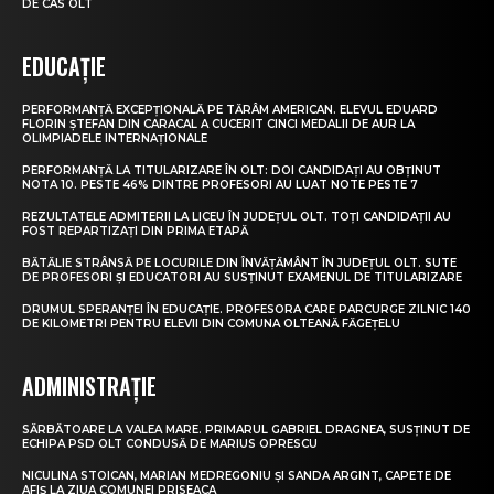
DE CAS OLT
EDUCAȚIE
PERFORMANȚĂ EXCEPȚIONALĂ PE TĂRÂM AMERICAN. ELEVUL EDUARD
FLORIN ȘTEFAN DIN CARACAL A CUCERIT CINCI MEDALII DE AUR LA
OLIMPIADELE INTERNAȚIONALE
PERFORMANȚĂ LA TITULARIZARE ÎN OLT: DOI CANDIDAȚI AU OBȚINUT
NOTA 10. PESTE 46% DINTRE PROFESORI AU LUAT NOTE PESTE 7
REZULTATELE ADMITERII LA LICEU ÎN JUDEȚUL OLT. TOȚI CANDIDAȚII AU
FOST REPARTIZAȚI DIN PRIMA ETAPĂ
BĂTĂLIE STRÂNSĂ PE LOCURILE DIN ÎNVĂȚĂMÂNT ÎN JUDEȚUL OLT. SUTE
DE PROFESORI ȘI EDUCATORI AU SUSȚINUT EXAMENUL DE TITULARIZARE
DRUMUL SPERANȚEI ÎN EDUCAȚIE. PROFESORA CARE PARCURGE ZILNIC 140
DE KILOMETRI PENTRU ELEVII DIN COMUNA OLTEANĂ FĂGEȚELU
ADMINISTRAȚIE
SĂRBĂTOARE LA VALEA MARE. PRIMARUL GABRIEL DRAGNEA, SUSȚINUT DE
ECHIPA PSD OLT CONDUSĂ DE MARIUS OPRESCU
NICULINA STOICAN, MARIAN MEDREGONIU ȘI SANDA ARGINT, CAPETE DE
AFIȘ LA ZIUA COMUNEI PRISEACA