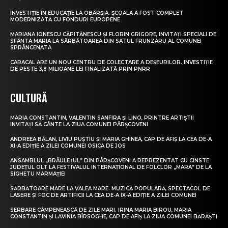
INVESTIȚIE ÎN EDUCAȚIE LA OBÂRȘIA. ȘCOALA A FOST COMPLET
MODERNIZATĂ CU FONDURI EUROPENE
MARIANA IONESCU CĂPITĂNESCU ȘI FLORIN GRIGORE, INVITAȚI SPECIALI DE
SFÂNTA MARIA LA SĂRBĂTOAREA DIN SATUL FRUNZARU AL COMUNEI
SPRÂNCENATA
CARACAL ARE UN NOU CENTRU DE COLECTARE A DEȘEURILOR. INVESTIȚIE
DE PESTE 3,8 MILIOANE LEI FINALIZATĂ PRIN PNRR
CULTURĂ
MARIA CONSTANTIN, VALENTIN SANFIRA ȘI LINO, PRINTRE ARTIȘTII
INVITAȚI SĂ CÂNTE LA ZIUA COMUNEI PÂRȘCOVENI
ANDREEA BĂLAN, LIVIU PUȘTIU ȘI MARIA GHINEA, CAP DE AFIȘ LA CEA DE-A
XI-A EDIȚIE A ZILEI COMUNEI OSICA DE JOS
ANSAMBLUL „BRÂULEȚUL” DIN PÂRȘCOVENI A REPREZENTAT CU CINSTE
JUDEȚUL OLT LA FESTIVALUL INTERNAȚIONAL DE FOLCLOR „MARA” DE LA
SIGHETU MARMAȚIEI
SĂRBĂTOARE MARE LA VALEA MARE. MUZICĂ POPULARĂ, SPECTACOL DE
LASERE ȘI FOC DE ARTIFICII LA CEA DE-A IX-A EDIȚIE A ZILEI COMUNEI
SERBARE CÂMPENEASCĂ DE ZILE MARI. IRINA MARIA BIROU, MARIA
CONSTANTIN ȘI LAVINIA BÎRSOGHE, CAP DE AFIȘ LA ZIUA COMUNEI BĂRĂȘTI