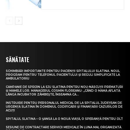
SĂNĂTATE
SCHIMBĂRI IMPORTANTE PENTRU PACIENȚII SPITALULUI SLATINA. NOUL
PROGRAM PENTRU TELEFONUL PACIENTULUI ȘI REGULI SIMPLIFICATE LA
AMBULATORIU
CAMPANIE DE SPRIJIN LA SJU SLATINA PENTRU NOU-NĂSCUȚII PREMATURI
ȘI MAMELE LOR. MANAGERUL COSMIN FLOREANU: „CÂND O MAMĂ AFLATĂ
LÂNGĂ INCUBATOR ZÂMBEȘTE, ÎNSEAMNĂ CĂ...
INSTRUIRE PENTRU PERSONALUL MEDICAL DE LA SPITALUL JUDEȚEAN DE
URGENȚĂ SLATINA ÎN DOMENIUL CODIFICĂRII ȘI FINANȚĂRII CAZURILOR DE
ACUȚI
SPITALUL SLATINA – O ȘANSĂ LA O NOUĂ VIAȚĂ, O SPERANȚĂ PENTRU OLT
SESIUNE DE CONTRACTARE SERVICII MEDICALE ÎN LUNA MAI, ORGANIZATĂ