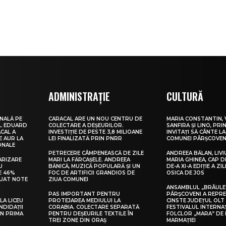
ADMINISTRAȚIE
CULTURĂ
NALĂ PE
CARACAL ARE UN NOU CENTRU DE
MARIA CONSTANTIN, 
UL EDUARD
COLECTARE A DEȘEURILOR.
SANFIRA ȘI LINO, PRI
CAL A
INVESTIȚIE DE PESTE 3,8 MILIOANE
INVITAȚI SĂ CÂNTE LA
E AUR LA
LEI FINALIZATĂ PRIN PNRR
COMUNEI PÂRȘCOVEN
ONALE
PETRECERE CÂMPENEASCĂ DE ZILE
ANDREEA BĂLAN, LIVI
ARIZARE
MARI LA FĂRCAȘELE. ANDREEA
MARIA GHINEA, CAP DE
U
BĂNICĂ, MUZICĂ POPULARĂ ȘI UN
DE-A XI-A EDIȚIE A ZI
E 46%
FOC DE ARTIFICII GRANDIOS DE
OSICA DE JOS
LUAT NOTE
ZIUA COMUNEI
ANSAMBLUL „BRÂULE
PAS IMPORTANT PENTRU
PÂRȘCOVENI A REPR
LA LICEU
PROTEJAREA MEDIULUI LA
CINSTE JUDEȚUL OLT
NDIDAȚII
CORABIA. COLECTARE SEPARATĂ
FESTIVALUL INTERNA
IN PRIMA
PENTRU DEȘEURILE TEXTILE ÎN
FOLCLOR „MARA” DE 
TREI ZONE DIN ORAȘ
MARMAȚIEI