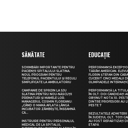
SĂNĂTATE
EDUCAȚIE
SCHIMBĂRI IMPORTANTE PENTRU
PERFORMANȚĂ EXCEPȚIO
PACIENȚII SPITALULUI SLATINA.
TĂRÂM AMERICAN. ELEV
NOUL PROGRAM PENTRU
FLORIN ȘTEFAN DIN CARA
TELEFONUL PACIENTULUI ȘI REGULI
CUCERIT CINCI MEDALII D
SIMPLIFICATE LA AMBULATORIU
OLIMPIADELE INTERNAȚI
CAMPANIE DE SPRIJIN LA SJU
PERFORMANȚĂ LA TITUL
SLATINA PENTRU NOU-NĂSCUȚII
ÎN OLT: DOI CANDIDAȚI A
PREMATURI ȘI MAMELE LOR.
OBȚINUT NOTA 10. PEST
MANAGERUL COSMIN FLOREANU:
DINTRE PROFESORI AU 
„CÂND O MAMĂ AFLATĂ LÂNGĂ
PESTE 7
INCUBATOR ZÂMBEȘTE, ÎNSEAMNĂ
CĂ...
REZULTATELE ADMITERII 
ÎN JUDEȚUL OLT. TOȚI CA
INSTRUIRE PENTRU PERSONALUL
AU FOST REPARTIZAȚI D
MEDICAL DE LA SPITALUL
ETAPĂ