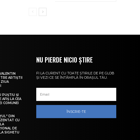
NU PIERDE NICIO ȘTIRE
FI LA CURENT CU TOATE ȘTIRILE DE PE GLOB
VALENTIN
ȘI VEZI CE SE ÎNTÂMPLĂ ÎN ORAȘUL TĂU.
NTRE ARTIȘTII
 ZIUA
I
U PUȘTIU ȘI
 AFIȘ LA CEA
LEI COMUNEI
ÎNSCRIE-TE
ȚUL” DIN
EZENTAT CU
 LA
ȚIONAL DE
LA SIGHETU