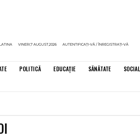
LATINA
VINERI,7 AUGUST,2026
AUTENTIFICAȚI-VĂ / ÎNREGISTRAȚI-VĂ
ATE
POLITICĂ
EDUCAȚIE
SĂNĂTATE
SOCIA
OI