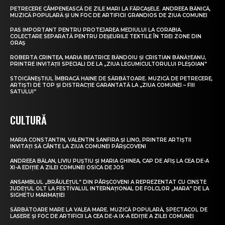
PETRECERE CÂMPENEASCĂ DE ZILE MARI LA FĂRCAȘELE. ANDREEA BĂNICĂ,
MUZICĂ POPULARĂ ȘI UN FOC DE ARTIFICII GRANDIOS DE ZIUA COMUNEI
PAS IMPORTANT PENTRU PROTEJAREA MEDIULUI LA CORABIA.
COLECTARE SEPARATĂ PENTRU DEȘEURILE TEXTILE ÎN TREI ZONE DIN
ORAȘ
ROBERTA CRINTEA, MARIA BEATRICE BĂNDOIU ȘI CRISTIAN BĂNĂȚEANU,
PRINTRE INVITAȚII SPECIALI DE LA „ZIUA LEGUMICULTORULUI PLEȘOIAN”
STOICĂNEȘTIUL ÎMBRACĂ HAINE DE SĂRBĂTOARE. MUZICĂ DE PETRECERE,
ARTIȘTI DE TOP ȘI DISTRACȚIE GARANTATĂ LA „ZIUA COMUNEI – FIII
SATULUI”
CULTURĂ
MARIA CONSTANTIN, VALENTIN SANFIRA ȘI LINO, PRINTRE ARTIȘTII
INVITAȚI SĂ CÂNTE LA ZIUA COMUNEI PÂRȘCOVENI
ANDREEA BĂLAN, LIVIU PUȘTIU ȘI MARIA GHINEA, CAP DE AFIȘ LA CEA DE-A
XI-A EDIȚIE A ZILEI COMUNEI OSICA DE JOS
ANSAMBLUL „BRÂULEȚUL” DIN PÂRȘCOVENI A REPREZENTAT CU CINSTE
JUDEȚUL OLT LA FESTIVALUL INTERNAȚIONAL DE FOLCLOR „MARA” DE LA
SIGHETU MARMAȚIEI
SĂRBĂTOARE MARE LA VALEA MARE. MUZICĂ POPULARĂ, SPECTACOL DE
LASERE ȘI FOC DE ARTIFICII LA CEA DE-A IX-A EDIȚIE A ZILEI COMUNEI