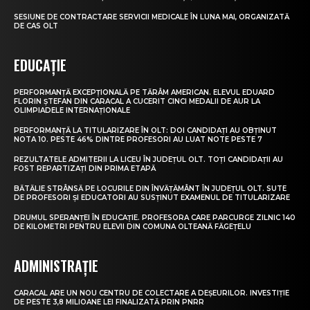
SESIUNE DE CONTRACTARE SERVICII MEDICALE ÎN LUNA MAI, ORGANIZATĂ
DE CAS OLT
EDUCAȚIE
PERFORMANȚĂ EXCEPȚIONALĂ PE TĂRÂM AMERICAN. ELEVUL EDUARD
FLORIN ȘTEFAN DIN CARACAL A CUCERIT CINCI MEDALII DE AUR LA
OLIMPIADELE INTERNAȚIONALE
PERFORMANȚĂ LA TITULARIZARE ÎN OLT: DOI CANDIDAȚI AU OBȚINUT
NOTA 10. PESTE 46% DINTRE PROFESORI AU LUAT NOTE PESTE 7
REZULTATELE ADMITERII LA LICEU ÎN JUDEȚUL OLT. TOȚI CANDIDAȚII AU
FOST REPARTIZAȚI DIN PRIMA ETAPĂ
BĂTĂLIE STRÂNSĂ PE LOCURILE DIN ÎNVĂȚĂMÂNT ÎN JUDEȚUL OLT. SUTE
DE PROFESORI ȘI EDUCATORI AU SUSȚINUT EXAMENUL DE TITULARIZARE
DRUMUL SPERANȚEI ÎN EDUCAȚIE. PROFESORA CARE PARCURGE ZILNIC 140
DE KILOMETRI PENTRU ELEVII DIN COMUNA OLTEANĂ FĂGEȚELU
ADMINISTRAȚIE
CARACAL ARE UN NOU CENTRU DE COLECTARE A DEȘEURILOR. INVESTIȚIE
DE PESTE 3,8 MILIOANE LEI FINALIZATĂ PRIN PNRR