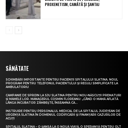
PROXENETISM, CAMĂTĂ ŞI ŞANTAJ
SĂNĂTATE
SCHIMBĂRI IMPORTANTE PENTRU PACIENȚII SPITALULUI SLATINA. NOUL
PROGRAM PENTRU TELEFONUL PACIENTULUI ȘI REGULI SIMPLIFICATE LA
AMBULATORIU
CAMPANIE DE SPRIJIN LA SJU SLATINA PENTRU NOU-NĂSCUȚII PREMATURI
ȘI MAMELE LOR. MANAGERUL COSMIN FLOREANU: „CÂND O MAMĂ AFLATĂ
LÂNGĂ INCUBATOR ZÂMBEȘTE, ÎNSEAMNĂ CĂ...
INSTRUIRE PENTRU PERSONALUL MEDICAL DE LA SPITALUL JUDEȚEAN DE
URGENȚĂ SLATINA ÎN DOMENIUL CODIFICĂRII ȘI FINANȚĂRII CAZURILOR DE
ACUȚI
SPITALUL SLATINA – O ȘANSĂ LA O NOUĂ VIAȚĂ, O SPERANȚĂ PENTRU OLT