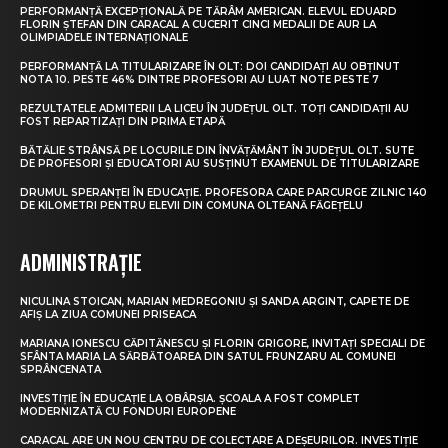
PERFORMANȚĂ EXCEPȚIONALĂ PE TĂRÂM AMERICAN. ELEVUL EDUARD
FLORIN ȘTEFAN DIN CARACAL A CUCERIT CINCI MEDALII DE AUR LA
OLIMPIADELE INTERNAȚIONALE
PERFORMANȚĂ LA TITULARIZARE ÎN OLT: DOI CANDIDAȚI AU OBȚINUT
NOTA 10. PESTE 46% DINTRE PROFESORI AU LUAT NOTE PESTE 7
REZULTATELE ADMITERII LA LICEU ÎN JUDEȚUL OLT. TOȚI CANDIDAȚII AU
FOST REPARTIZAȚI DIN PRIMA ETAPĂ
BĂTĂLIE STRÂNSĂ PE LOCURILE DIN ÎNVĂȚĂMÂNT ÎN JUDEȚUL OLT. SUTE
DE PROFESORI ȘI EDUCATORI AU SUSȚINUT EXAMENUL DE TITULARIZARE
DRUMUL SPERANȚEI ÎN EDUCAȚIE. PROFESORA CARE PARCURGE ZILNIC 140
DE KILOMETRI PENTRU ELEVII DIN COMUNA OLTEANĂ FĂGEȚELU
ADMINISTRAȚIE
NICULINA STOICAN, MARIAN MEDREGONIU ȘI SANDA ARGINT, CAPETE DE
AFIȘ LA ZIUA COMUNEI PRISEACA
MARIANA IONESCU CĂPITĂNESCU ȘI FLORIN GRIGORE, INVITAȚI SPECIALI DE
SFÂNTA MARIA LA SĂRBĂTOAREA DIN SATUL FRUNZARU AL COMUNEI
SPRÂNCENATA
INVESTIȚIE ÎN EDUCAȚIE LA OBÂRȘIA. ȘCOALA A FOST COMPLET
MODERNIZATĂ CU FONDURI EUROPENE
CARACAL ARE UN NOU CENTRU DE COLECTARE A DEȘEURILOR. INVESTIȚIE