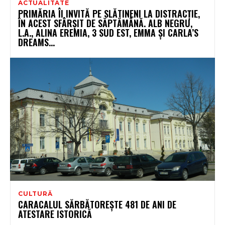
ACTUALITATE
PRIMĂRIA ÎI INVITĂ PE SLĂTINENI LA DISTRACȚIE,
ÎN ACEST SFÂRȘIT DE SĂPTĂMÂNĂ. ALB NEGRU,
L.A., ALINA EREMIA, 3 SUD EST, EMMA ȘI CARLA’S
DREAMS...
CULTURĂ
CARACALUL SĂRBĂTOREŞTE 481 DE ANI DE
ATESTARE ISTORICĂ