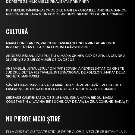
DE PESTE 3,8 MILIOANE LEI FINALIZATĂ PRIN PNRR
PETRECERE CÂMPENEASCĂ DE ZILE MARI LA FĂRCAȘELE. ANDREEA BĂNICĂ,
MUZICĂ POPULARĂ ȘI UN FOC DE ARTIFICII GRANDIOS DE ZIUA COMUNEI
CULTURĂ
MARIA CONSTANTIN, VALENTIN SANFIRA ȘI LINO, PRINTRE ARTIȘTII
INVITAȚI SĂ CÂNTE LA ZIUA COMUNEI PÂRȘCOVENI
ANDREEA BĂLAN, LIVIU PUȘTIU ȘI MARIA GHINEA, CAP DE AFIȘ LA CEA DE-A
XI-A EDIȚIE A ZILEI COMUNEI OSICA DE JOS
ANSAMBLUL „BRÂULEȚUL” DIN PÂRȘCOVENI A REPREZENTAT CU CINSTE
JUDEȚUL OLT LA FESTIVALUL INTERNAȚIONAL DE FOLCLOR „MARA” DE LA
SIGHETU MARMAȚIEI
SĂRBĂTOARE MARE LA VALEA MARE. MUZICĂ POPULARĂ, SPECTACOL DE
LASERE ȘI FOC DE ARTIFICII LA CEA DE-A IX-A EDIȚIE A ZILEI COMUNEI
SERBARE CÂMPENEASCĂ DE ZILE MARI. IRINA MARIA BIROU, MARIA
CONSTANTIN ȘI LAVINIA BÎRSOGHE, CAP DE AFIȘ LA ZIUA COMUNEI BĂRĂȘTI
NU PIERDE NICIO ȘTIRE
FI LA CURENT CU TOATE ȘTIRILE DE PE GLOB ȘI VEZI CE SE ÎNTÂMPLĂ ÎN