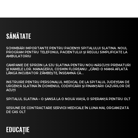
SĂNĂTATE
SCHIMBĂRI IMPORTANTE PENTRU PACIENȚII SPITALULUI SLATINA. NOUL
PROGRAM PENTRU TELEFONUL PACIENTULUI ȘI REGULI SIMPLIFICATE LA
AMBULATORIU
CAMPANIE DE SPRIJIN LA SJU SLATINA PENTRU NOU-NĂSCUȚII PREMATURI
ȘI MAMELE LOR. MANAGERUL COSMIN FLOREANU: „CÂND O MAMĂ AFLATĂ
LÂNGĂ INCUBATOR ZÂMBEȘTE, ÎNSEAMNĂ CĂ...
INSTRUIRE PENTRU PERSONALUL MEDICAL DE LA SPITALUL JUDEȚEAN DE
URGENȚĂ SLATINA ÎN DOMENIUL CODIFICĂRII ȘI FINANȚĂRII CAZURILOR DE
ACUȚI
SPITALUL SLATINA – O ȘANSĂ LA O NOUĂ VIAȚĂ, O SPERANȚĂ PENTRU OLT
SESIUNE DE CONTRACTARE SERVICII MEDICALE ÎN LUNA MAI, ORGANIZATĂ
DE CAS OLT
EDUCAȚIE