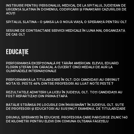
INSTRUIRE PENTRU PERSONALUL MEDICAL DE LA SPITALUL JUDEȚEAN DE
URGENȚĂ SLATINA ÎN DOMENIUL CODIFICĂRII ȘI FINANȚĂRII CAZURILOR DE
ACUȚI
SPITALUL SLATINA – O ȘANSĂ LA O NOUĂ VIAȚĂ, O SPERANȚĂ PENTRU OLT
SESIUNE DE CONTRACTARE SERVICII MEDICALE ÎN LUNA MAI, ORGANIZATĂ
DE CAS OLT
EDUCAȚIE
PERFORMANȚĂ EXCEPȚIONALĂ PE TĂRÂM AMERICAN. ELEVUL EDUARD
FLORIN ȘTEFAN DIN CARACAL A CUCERIT CINCI MEDALII DE AUR LA
OLIMPIADELE INTERNAȚIONALE
PERFORMANȚĂ LA TITULARIZARE ÎN OLT: DOI CANDIDAȚI AU OBȚINUT
NOTA 10. PESTE 46% DINTRE PROFESORI AU LUAT NOTE PESTE 7
REZULTATELE ADMITERII LA LICEU ÎN JUDEȚUL OLT. TOȚI CANDIDAȚII AU
FOST REPARTIZAȚI DIN PRIMA ETAPĂ
BĂTĂLIE STRÂNSĂ PE LOCURILE DIN ÎNVĂȚĂMÂNT ÎN JUDEȚUL OLT. SUTE
DE PROFESORI ȘI EDUCATORI AU SUSȚINUT EXAMENUL DE TITULARIZARE
DRUMUL SPERANȚEI ÎN EDUCAȚIE. PROFESORA CARE PARCURGE ZILNIC 140
DE KILOMETRI PENTRU ELEVII DIN COMUNA OLTEANĂ FĂGEȚELU