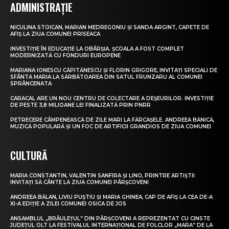
ADMINISTRAȚIE
NICULINA STOICAN, MARIAN MEDREGONIU ȘI SANDA ARGINT, CAPETE DE
AFIȘ LA ZIUA COMUNEI PRISEACA
INVESTIȚIE ÎN EDUCAȚIE LA OBÂRȘIA. ȘCOALA A FOST COMPLET
MODERNIZATĂ CU FONDURI EUROPENE
MARIANA IONESCU CĂPITĂNESCU ȘI FLORIN GRIGORE, INVITAȚI SPECIALI DE
SFÂNTA MARIA LA SĂRBĂTOAREA DIN SATUL FRUNZARU AL COMUNEI
SPRÂNCENATA
CARACAL ARE UN NOU CENTRU DE COLECTARE A DEȘEURILOR. INVESTIȚIE
DE PESTE 3,8 MILIOANE LEI FINALIZATĂ PRIN PNRR
PETRECERE CÂMPENEASCĂ DE ZILE MARI LA FĂRCAȘELE. ANDREEA BĂNICĂ,
MUZICĂ POPULARĂ ȘI UN FOC DE ARTIFICII GRANDIOS DE ZIUA COMUNEI
CULTURĂ
MARIA CONSTANTIN, VALENTIN SANFIRA ȘI LINO, PRINTRE ARTIȘTII
INVITAȚI SĂ CÂNTE LA ZIUA COMUNEI PÂRȘCOVENI
ANDREEA BĂLAN, LIVIU PUȘTIU ȘI MARIA GHINEA, CAP DE AFIȘ LA CEA DE-A
XI-A EDIȚIE A ZILEI COMUNEI OSICA DE JOS
ANSAMBLUL „BRÂULEȚUL” DIN PÂRȘCOVENI A REPREZENTAT CU CINSTE
JUDEȚUL OLT LA FESTIVALUL INTERNAȚIONAL DE FOLCLOR „MARA” DE LA