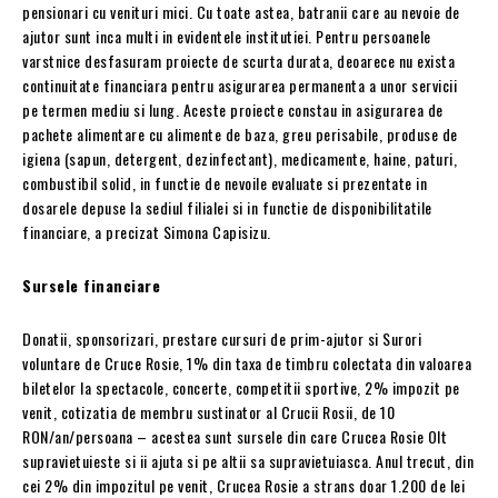
pensionari cu venituri mici. Cu toate astea, batranii care au nevoie de
ajutor sunt inca multi in evidentele institutiei. Pentru persoanele
varstnice desfasuram proiecte de scurta durata, deoarece nu exista
continuitate financiara pentru asigurarea permanenta a unor servicii
pe termen mediu si lung. Aceste proiecte constau in asigurarea de
pachete alimentare cu alimente de baza, greu perisabile, produse de
igiena (sapun, detergent, dezinfectant), medicamente, haine, paturi,
combustibil solid, in functie de nevoile evaluate si prezentate in
dosarele depuse la sediul filialei si in functie de disponibilitatile
financiare, a precizat Simona Capisizu.
Sursele financiare
Donatii, sponsorizari, prestare cursuri de prim-ajutor si Surori
voluntare de Cruce Rosie, 1% din taxa de timbru colectata din valoarea
biletelor la spectacole, concerte, competitii sportive, 2% impozit pe
venit, cotizatia de membru sustinator al Crucii Rosii, de 10
RON/an/persoana – acestea sunt sursele din care Crucea Rosie Olt
supravietuieste si ii ajuta si pe altii sa supravietuiasca. Anul trecut, din
cei 2% din impozitul pe venit, Crucea Rosie a strans doar 1.200 de lei