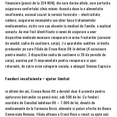
financiare (pensii de la 324 RON), din care deriva altele, care perturba
asigurarea confortului zilnic minim. Aceasta duce la o alimentatie
insuficienta, accesul scazut la servicii furnizate – electricitate,
caldura, asigurarea incompleta sau chiar lipsa tratamentului
medicamentos, vizite rare sau absente la medicul de familie, a explicat
aceasta. Au mai fost identificate si nevoi de asigurare a unor
dispozitive medicale necesare recuperarii in urma fracturilor (carucior
de invalid, cadru de sustinere, carje), ;I a aparatelor auditive. in limita
produselor pe care Filiala de Cruce Rosie Olt le detine (4 carucioare
pentru invalizi, 3 dispozitive cadru de sustinere si 20 de perechi de
carje), acestea pot fi imprumutate pentru recuperare si apoi
returnate, de catre orice categorie sociala, a adaugat Simona Capisizu.
Fonduri insuficiente = ajutor limitat
in ultimii doi ani, Crucea Rosie Olt a derulat doar 6 proiecte pentru
ajutorarea batranilor cu pensii mici, sub 500 de lei. Cu fonduri
acordate de Consiliul Judetean Olt – 7.000 de lei, donatii de
medicamente de la farmacia Bircii, alimente si paturi oferite de Banca
Comerciala Romana, filiala olteana a Crucii Rosii a reusit sa ajute unii