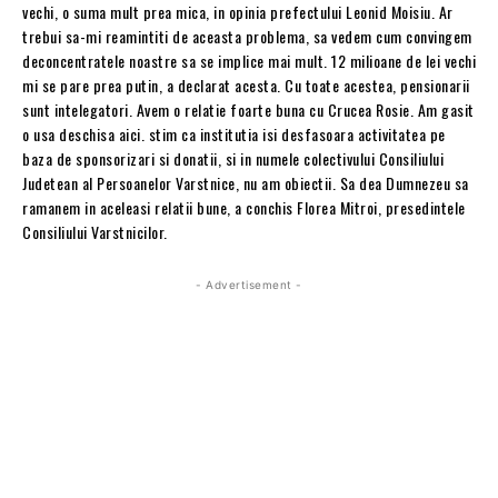
vechi, o suma mult prea mica, in opinia prefectului Leonid Moisiu. Ar
trebui sa-mi reamintiti de aceasta problema, sa vedem cum convingem
deconcentratele noastre sa se implice mai mult. 12 milioane de lei vechi
mi se pare prea putin, a declarat acesta. Cu toate acestea, pensionarii
sunt intelegatori. Avem o relatie foarte buna cu Crucea Rosie. Am gasit
o usa deschisa aici. stim ca institutia isi desfasoara activitatea pe
baza de sponsorizari si donatii, si in numele colectivului Consiliului
Judetean al Persoanelor Varstnice, nu am obiectii. Sa dea Dumnezeu sa
ramanem in aceleasi relatii bune, a conchis Florea Mitroi, presedintele
Consiliului Varstnicilor.
- Advertisement -