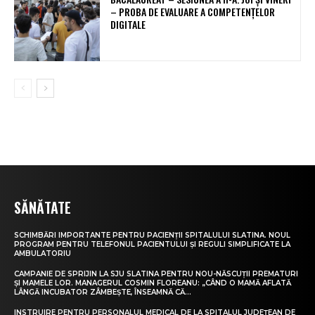
– PROBA DE EVALUARE A COMPETENȚELOR
DIGITALE
SĂNĂTATE
SCHIMBĂRI IMPORTANTE PENTRU PACIENȚII SPITALULUI SLATINA. NOUL
PROGRAM PENTRU TELEFONUL PACIENTULUI ȘI REGULI SIMPLIFICATE LA
AMBULATORIU
CAMPANIE DE SPRIJIN LA SJU SLATINA PENTRU NOU-NĂSCUȚII PREMATURI
ȘI MAMELE LOR. MANAGERUL COSMIN FLOREANU: „CÂND O MAMĂ AFLATĂ
LÂNGĂ INCUBATOR ZÂMBEȘTE, ÎNSEAMNĂ CĂ...
INSTRUIRE PENTRU PERSONALUL MEDICAL DE LA SPITALUL JUDEȚEAN DE