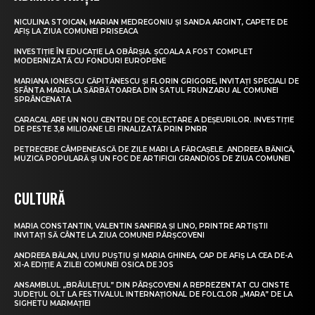
NICULINA STOICAN, MARIAN MEDREGONIU ȘI SANDA ARGINT, CAPETE DE
AFIȘ LA ZIUA COMUNEI PRISEACA
INVESTIȚIE ÎN EDUCAȚIE LA OBÂRȘIA. ȘCOALA A FOST COMPLET
MODERNIZATĂ CU FONDURI EUROPENE
MARIANA IONESCU CĂPITĂNESCU ȘI FLORIN GRIGORE, INVITAȚI SPECIALI DE
SFÂNTA MARIA LA SĂRBĂTOAREA DIN SATUL FRUNZARU AL COMUNEI
SPRÂNCENATA
CARACAL ARE UN NOU CENTRU DE COLECTARE A DEȘEURILOR. INVESTIȚIE
DE PESTE 3,8 MILIOANE LEI FINALIZATĂ PRIN PNRR
PETRECERE CÂMPENEASCĂ DE ZILE MARI LA FĂRCAȘELE. ANDREEA BĂNICĂ,
MUZICĂ POPULARĂ ȘI UN FOC DE ARTIFICII GRANDIOS DE ZIUA COMUNEI
CULTURĂ
MARIA CONSTANTIN, VALENTIN SANFIRA ȘI LINO, PRINTRE ARTIȘTII
INVITAȚI SĂ CÂNTE LA ZIUA COMUNEI PÂRȘCOVENI
ANDREEA BĂLAN, LIVIU PUȘTIU ȘI MARIA GHINEA, CAP DE AFIȘ LA CEA DE-A
XI-A EDIȚIE A ZILEI COMUNEI OSICA DE JOS
ANSAMBLUL „BRÂULEȚUL” DIN PÂRȘCOVENI A REPREZENTAT CU CINSTE
JUDEȚUL OLT LA FESTIVALUL INTERNAȚIONAL DE FOLCLOR „MARA” DE LA
SIGHETU MARMAȚIEI