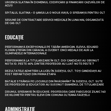
URGENȚĂ SLATINA ÎN DOMENIUL CODIFICĂRII ȘI FINANȚĂRII CAZURILOR DE
ACUȚI
SPITALUL SLATINA – O ȘANSĂ LA O NOUĂ VIAȚĂ, O SPERANȚĂ PENTRU OLT
SESIUNE DE CONTRACTARE SERVICII MEDICALE ÎN LUNA MAI, ORGANIZATĂ
DE CAS OLT
EDUCAȚIE
PERFORMANȚĂ EXCEPȚIONALĂ PE TĂRÂM AMERICAN. ELEVUL EDUARD
FLORIN ȘTEFAN DIN CARACAL A CUCERIT CINCI MEDALII DE AUR LA
OLIMPIADELE INTERNAȚIONALE
PERFORMANȚĂ LA TITULARIZARE ÎN OLT: DOI CANDIDAȚI AU OBȚINUT
NOTA 10. PESTE 46% DINTRE PROFESORI AU LUAT NOTE PESTE 7
REZULTATELE ADMITERII LA LICEU ÎN JUDEȚUL OLT. TOȚI CANDIDAȚII AU
FOST REPARTIZAȚI DIN PRIMA ETAPĂ
BĂTĂLIE STRÂNSĂ PE LOCURILE DIN ÎNVĂȚĂMÂNT ÎN JUDEȚUL OLT. SUTE
DE PROFESORI ȘI EDUCATORI AU SUSȚINUT EXAMENUL DE TITULARIZARE
DRUMUL SPERANȚEI ÎN EDUCAȚIE. PROFESORA CARE PARCURGE ZILNIC 140
DE KILOMETRI PENTRU ELEVII DIN COMUNA OLTEANĂ FĂGEȚELU
ADMINISTRAȚIE