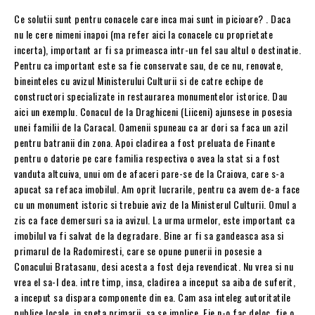
Ce solutii sunt pentru conacele care inca mai sunt in picioare? . Daca
nu le cere nimeni inapoi (ma refer aici la conacele cu proprietate
incerta), important ar fi sa primeasca intr-un fel sau altul o destinatie.
Pentru ca important este sa fie conservate sau, de ce nu, renovate,
bineinteles cu avizul Ministerului Culturii si de catre echipe de
constructori specializate in restaurarea monumentelor istorice. Dau
aici un exemplu. Conacul de la Draghiceni (Liiceni) ajunsese in posesia
unei familii de la Caracal. Oamenii spuneau ca ar dori sa faca un azil
pentru batranii din zona. Apoi cladirea a fost preluata de Finante
pentru o datorie pe care familia respectiva o avea la stat si a fost
vanduta altcuiva, unui om de afaceri pare-se de la Craiova, care s-a
apucat sa refaca imobilul. Am oprit lucrarile, pentru ca avem de-a face
cu un monument istoric si trebuie aviz de la Ministerul Culturii. Omul a
zis ca face demersuri sa ia avizul. La urma urmelor, este important ca
imobilul va fi salvat de la degradare. Bine ar fi sa gandeasca asa si
primarul de la Radomiresti, care se opune punerii in posesie a
Conacului Bratasanu, desi acesta a fost deja revendicat. Nu vrea si nu
vrea el sa-l dea. intre timp, insa, cladirea a inceput sa aiba de suferit,
a inceput sa dispara componente din ea. Cam asa inteleg autoritatile
publice locale, in speta primarii, sa se implice. Fie n-o fac deloc, fie o