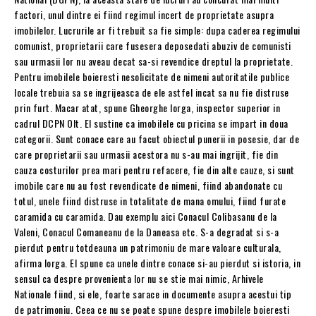
factori, unul dintre ei fiind regimul incert de proprietate asupra
imobilelor. Lucrurile ar fi trebuit sa fie simple: dupa caderea regimului
comunist, proprietarii care fusesera deposedati abuziv de comunisti
sau urmasii lor nu aveau decat sa-si revendice dreptul la proprietate.
Pentru imobilele boieresti nesolicitate de nimeni autoritatile publice
locale trebuia sa se ingrijeasca de ele astfel incat sa nu fie distruse
prin furt. Macar atat, spune Gheorghe Iorga, inspector superior in
cadrul DCPN Olt. El sustine ca imobilele cu pricina se impart in doua
categorii. Sunt conace care au facut obiectul punerii in posesie, dar de
care proprietarii sau urmasii acestora nu s-au mai ingrijit, fie din
cauza costurilor prea mari pentru refacere, fie din alte cauze, si sunt
imobile care nu au fost revendicate de nimeni, fiind abandonate cu
totul, unele fiind distruse in totalitate de mana omului, fiind furate
caramida cu caramida. Dau exemplu aici Conacul Colibasanu de la
Valeni, Conacul Comaneanu de la Daneasa etc. S-a degradat si s-a
pierdut pentru totdeauna un patrimoniu de mare valoare culturala,
afirma Iorga. El spune ca unele dintre conace si-au pierdut si istoria, in
sensul ca despre provenienta lor nu se stie mai nimic, Arhivele
Nationale fiind, si ele, foarte sarace in documente asupra acestui tip
de patrimoniu. Ceea ce nu se poate spune despre imobilele boieresti