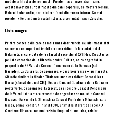
modele arhitecturale romanesti. Pierdem, apoi, investitia in sine.
Aceste investitii au fost facute din banii poporului, de mesteri romani.
Boierul dadea ordin, dar totul era facut din munca tuturor. Ce mai
pierdem? Ne pierdem trecutul, istoria, a comentat Traian Zorzoliu.
Lista neagra
Printre conacele din care au mai ramas doar ruinele sau nici macar atat
se numara un important imobil care era ridicat la Maruntei, satul
Balanesti, si care data de la sfarsitul secolului al XVIII-lea. Cu asterisc
pe lista conacelor de la Directia pentru Cultura, adica degradat in
proportie de 95%, este Conacul Comaneanu de la Daneasa (sat
Berindei). La Calui era, de asemenea, o casa boiereasca – nu mai este.
Situatie similara la Nicolae Titulescu, unde era ridicat Conacul Jean
Burca (sfarsit de secol XIX). Despre Conacul Galateanu de la Redea se
poate vorbi, de asemenea, la trecut, ca si despre Conacul Colibasanu
de la Valeni. intr-o stare avansata de degradare se mai afla Conacul
Buzescu-Darvari de la Strejesti si Conacul Pipile de la Mihaiesti, satul
Busca, primul construit in anul 1830, ultimul la sfarsit de secol XIX.
Constructiile care inca mai rezista timpului si, mai ales, relelor