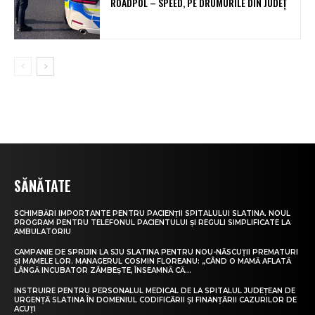
ROADPOL – SPEED, PE DRUMURILE DIN JUDEȚ
SĂNĂTATE
SCHIMBĂRI IMPORTANTE PENTRU PACIENȚII SPITALULUI SLATINA. NOUL
PROGRAM PENTRU TELEFONUL PACIENTULUI ȘI REGULI SIMPLIFICATE LA
AMBULATORIU
CAMPANIE DE SPRIJIN LA SJU SLATINA PENTRU NOU-NĂSCUȚII PREMATURI
ȘI MAMELE LOR. MANAGERUL COSMIN FLOREANU: „CÂND O MAMĂ AFLATĂ
LÂNGĂ INCUBATOR ZÂMBEȘTE, ÎNSEAMNĂ CĂ...
INSTRUIRE PENTRU PERSONALUL MEDICAL DE LA SPITALUL JUDEȚEAN DE
URGENȚĂ SLATINA ÎN DOMENIUL CODIFICĂRII ȘI FINANȚĂRII CAZURILOR DE
ACUȚI