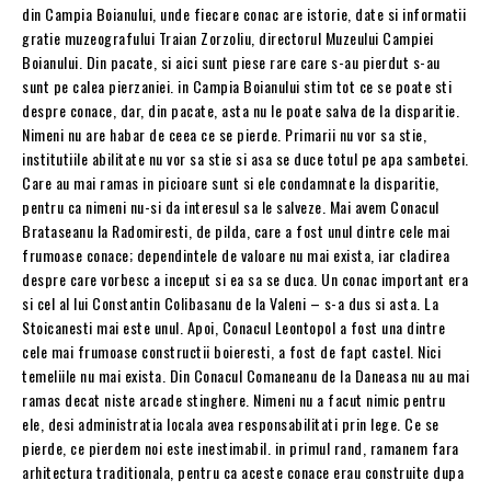
din Campia Boianului, unde fiecare conac are istorie, date si informatii
gratie muzeografului Traian Zorzoliu, directorul Muzeului Campiei
Boianului. Din pacate, si aici sunt piese rare care s-au pierdut s-au
sunt pe calea pierzaniei. in Campia Boianului stim tot ce se poate sti
despre conace, dar, din pacate, asta nu le poate salva de la disparitie.
Nimeni nu are habar de ceea ce se pierde. Primarii nu vor sa stie,
institutiile abilitate nu vor sa stie si asa se duce totul pe apa sambetei.
Care au mai ramas in picioare sunt si ele condamnate la disparitie,
pentru ca nimeni nu-si da interesul sa le salveze. Mai avem Conacul
Brataseanu la Radomiresti, de pilda, care a fost unul dintre cele mai
frumoase conace; dependintele de valoare nu mai exista, iar cladirea
despre care vorbesc a inceput si ea sa se duca. Un conac important era
si cel al lui Constantin Colibasanu de la Valeni – s-a dus si asta. La
Stoicanesti mai este unul. Apoi, Conacul Leontopol a fost una dintre
cele mai frumoase constructii boieresti, a fost de fapt castel. Nici
temeliile nu mai exista. Din Conacul Comaneanu de la Daneasa nu au mai
ramas decat niste arcade stinghere. Nimeni nu a facut nimic pentru
ele, desi administratia locala avea responsabilitati prin lege. Ce se
pierde, ce pierdem noi este inestimabil. in primul rand, ramanem fara
arhitectura traditionala, pentru ca aceste conace erau construite dupa