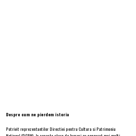
Despre cum ne pierdem istoria
Potrivit reprezentantilor Directiei pentru Cultura si Patrimoniu
National (DGPN), la aceasta stare de lucruri au concurat mai multi