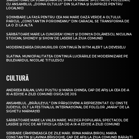
SĂRBĂTOARE LA SCĂRIȘOARA DE SFÂNTA MARIA. SPECTACOL FOLCLORIC
CU ANSAMBLUL „DOINA OLTULUI” DIN SLATINA ȘI SURPRIZE PENTRU
LOCALNICI
SCHIMBARE LA FAȚĂ PENTRU CEA MAI MARE OAZĂ VERDE A OLTULUI.
PARCUL „CONSTANTIN POROINEANU” DIN CARACAL SE TRANSFORMĂ DE
LA O ZI LA ALTA
SĂRBĂTOARE MARE LA CUNGREA! IONUȚ ȘI DOINIȚA DOLĂNESCU, NICULINA
STOICAN, SHONDY ȘI SHOW DE LASERE LA ZIUA COMUNEI
MODERNIZAREA DRUMURILOR CONTINUĂ ÎN RITM ALERT LA DEVESELU
SLATINA. MUNICIPALITATEA CONTINUĂ LUCRĂRILE DE MODERNIZARE PE
BULEVARDUL NICOLAE TITULESCU
CULTURĂ
ANDREEA BĂLAN, LIVIU PUȘTIU ȘI MARIA GHINEA, CAP DE AFIȘ LA CEA DE-A
XI-A EDIȚIE A ZILEI COMUNEI OSICA DE JOS
ANSAMBLUL „BRÂULEȚUL” DIN PÂRȘCOVENI A REPREZENTAT CU CINSTE
JUDEȚUL OLT LA FESTIVALUL INTERNAȚIONAL DE FOLCLOR „MARA” DE LA
SIGHETU MARMAȚIEI
SĂRBĂTOARE MARE LA VALEA MARE. MUZICĂ POPULARĂ, SPECTACOL DE
LASERE ȘI FOC DE ARTIFICII LA CEA DE-A IX-A EDIȚIE A ZILEI COMUNEI
SERBARE CÂMPENEASCĂ DE ZILE MARI. IRINA MARIA BIROU, MARIA
CONSTANTIN ȘI LAVINIA BÎRSOGHE, CAP DE AFIȘ LA ZIUA COMUNEI BĂRĂȘTI