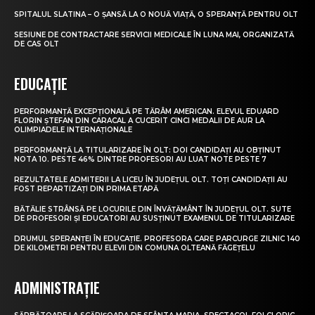
SPITALUL SLATINA – O ȘANSĂ LA O NOUĂ VIAȚĂ, O SPERANȚĂ PENTRU OLT
SESIUNE DE CONTRACTARE SERVICII MEDICALE ÎN LUNA MAI, ORGANIZATĂ
DE CAS OLT
EDUCAȚIE
PERFORMANȚĂ EXCEPȚIONALĂ PE TĂRÂM AMERICAN. ELEVUL EDUARD
FLORIN ȘTEFAN DIN CARACAL A CUCERIT CINCI MEDALII DE AUR LA
OLIMPIADELE INTERNAȚIONALE
PERFORMANȚĂ LA TITULARIZARE ÎN OLT: DOI CANDIDAȚI AU OBȚINUT
NOTA 10. PESTE 46% DINTRE PROFESORI AU LUAT NOTE PESTE 7
REZULTATELE ADMITERII LA LICEU ÎN JUDEȚUL OLT. TOȚI CANDIDAȚII AU
FOST REPARTIZAȚI DIN PRIMA ETAPĂ
BĂTĂLIE STRÂNSĂ PE LOCURILE DIN ÎNVĂȚĂMÂNT ÎN JUDEȚUL OLT. SUTE
DE PROFESORI ȘI EDUCATORI AU SUSȚINUT EXAMENUL DE TITULARIZARE
DRUMUL SPERANȚEI ÎN EDUCAȚIE. PROFESORA CARE PARCURGE ZILNIC 140
DE KILOMETRI PENTRU ELEVII DIN COMUNA OLTEANĂ FĂGEȚELU
ADMINISTRAȚIE