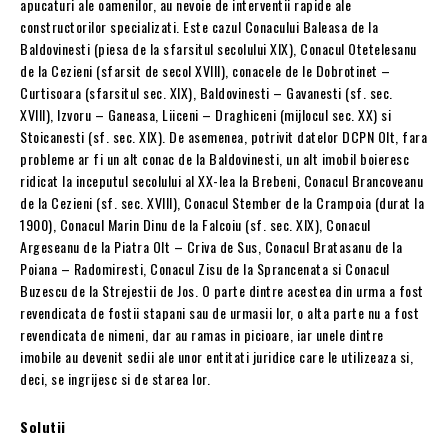
apucaturi ale oamenilor, au nevoie de interventii rapide ale
constructorilor specializati. Este cazul Conacului Baleasa de la
Baldovinesti (piesa de la sfarsitul secolului XIX), Conacul Otetelesanu
de la Cezieni (sfarsit de secol XVIII), conacele de le Dobrotinet –
Curtisoara (sfarsitul sec. XIX), Baldovinesti – Gavanesti (sf. sec.
XVIII), Izvoru – Ganeasa, Liiceni – Draghiceni (mijlocul sec. XX) si
Stoicanesti (sf. sec. XIX). De asemenea, potrivit datelor DCPN Olt, fara
probleme ar fi un alt conac de la Baldovinesti, un alt imobil boieresc
ridicat la inceputul secolului al XX-lea la Brebeni, Conacul Brancoveanu
de la Cezieni (sf. sec. XVIII), Conacul Stember de la Crampoia (durat la
1900), Conacul Marin Dinu de la Falcoiu (sf. sec. XIX), Conacul
Argeseanu de la Piatra Olt – Criva de Sus, Conacul Bratasanu de la
Poiana – Radomiresti, Conacul Zisu de la Sprancenata si Conacul
Buzescu de la Strejestii de Jos. O parte dintre acestea din urma a fost
revendicata de fostii stapani sau de urmasii lor, o alta parte nu a fost
revendicata de nimeni, dar au ramas in picioare, iar unele dintre
imobile au devenit sedii ale unor entitati juridice care le utilizeaza si,
deci, se ingrijesc si de starea lor.
Solutii