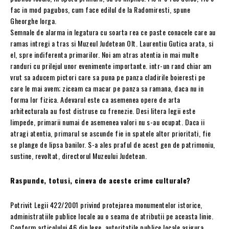
fac in mod pagubos, cum face edilul de la Radomiresti, spune
Gheorghe Iorga.
Semnale de alarma in legatura cu soarta rea ce paste conacele care au
ramas intregi a tras si Muzeul Judetean Olt. Laurentiu Gutica arata, si
el, spre indiferenta primarilor. Noi am atras atentia in mai multe
randuri cu prilejul unor evenimente importante. intr-un rand chiar am
vrut sa aducem pictori care sa puna pe panza cladirile boieresti pe
care le mai avem; ziceam ca macar pe panza sa ramana, daca nu in
forma lor fizica. Adevarul este ca asemenea opere de arta
arhitecturala au fost distruse cu frenezie. Desi litera legii este
limpede, primarii numai de asemenea valori nu s-au ocupat. Daca ii
atragi atentia, primarul se ascunde fie in spatele altor prioritati, fie
se plange de lipsa banilor. S-a ales praful de acest gen de patrimoniu,
sustine, revoltat, directorul Muzeului Judetean.
Raspunde, totusi, cineva de aceste crime culturale?
Potrivit Legii 422/2001 privind protejarea monumentelor istorice,
administratiile publice locale au o seama de atributii pe aceasta linie.
Conform articolului 46 din lege, autoritatile publice locale asigura