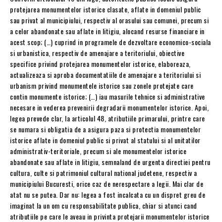
protejarea monumentelor istorice clasate, aflate in domeniul public
sau privat al municipiului, respectiv al orasului sau comunei, precum si
a celor abandonate sau aflate in litigiu, alocand resurse financiare in
acest scop; (…) cuprind in programele de dezvoltare economico-sociala
si urbanistica, respectiv de amenajare a teritoriului, obiective
specifice privind protejarea monumentelor istorice, elaboreaza,
actualizeaza si aproba documentatiile de amenajare a teritoriului si
urbanism privind monumentele istorice sau zonele protejate care
contin monumente istorice; (…) iau masurile tehnice si administrative
necesare in vederea prevenirii degradarii monumentelor istorice. Apoi,
legea prevede clar, la articolul 48, atributiile primarului, printre care
se numara si obligatia de a asigura paza si protectia monumentelor
istorice aflate in domeniul public si privat al statului si al unitatilor
administrativ-teritoriale, precum si ale monumentelor istorice
abandonate sau aflate in litigiu, semnaland de urgenta directiei pentru
cultura, culte si patrimoniul cultural national judetene, respectiv a
municipiului Bucuresti, orice caz de nerespectare a legii. Mai clar de
atat nu se putea. Dar nu: legea a fost incalcata cu un dispret greu de
imaginat la un om cu responsabilitate publica, chiar si atunci cand
atributiile pe care le aveau in privinta protejarii monumentelor istorice