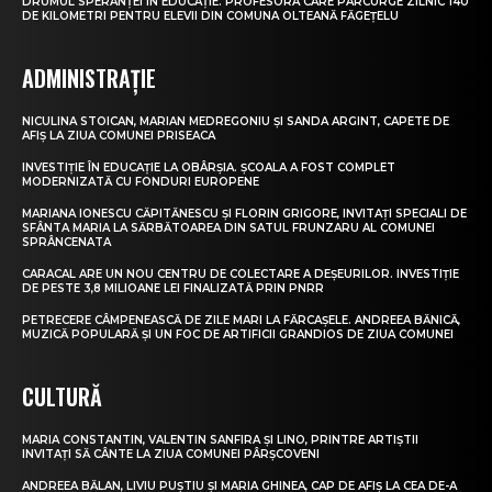
DRUMUL SPERANȚEI ÎN EDUCAȚIE. PROFESORA CARE PARCURGE ZILNIC 140
DE KILOMETRI PENTRU ELEVII DIN COMUNA OLTEANĂ FĂGEȚELU
ADMINISTRAȚIE
NICULINA STOICAN, MARIAN MEDREGONIU ȘI SANDA ARGINT, CAPETE DE
AFIȘ LA ZIUA COMUNEI PRISEACA
INVESTIȚIE ÎN EDUCAȚIE LA OBÂRȘIA. ȘCOALA A FOST COMPLET
MODERNIZATĂ CU FONDURI EUROPENE
MARIANA IONESCU CĂPITĂNESCU ȘI FLORIN GRIGORE, INVITAȚI SPECIALI DE
SFÂNTA MARIA LA SĂRBĂTOAREA DIN SATUL FRUNZARU AL COMUNEI
SPRÂNCENATA
CARACAL ARE UN NOU CENTRU DE COLECTARE A DEȘEURILOR. INVESTIȚIE
DE PESTE 3,8 MILIOANE LEI FINALIZATĂ PRIN PNRR
PETRECERE CÂMPENEASCĂ DE ZILE MARI LA FĂRCAȘELE. ANDREEA BĂNICĂ,
MUZICĂ POPULARĂ ȘI UN FOC DE ARTIFICII GRANDIOS DE ZIUA COMUNEI
CULTURĂ
MARIA CONSTANTIN, VALENTIN SANFIRA ȘI LINO, PRINTRE ARTIȘTII
INVITAȚI SĂ CÂNTE LA ZIUA COMUNEI PÂRȘCOVENI
ANDREEA BĂLAN, LIVIU PUȘTIU ȘI MARIA GHINEA, CAP DE AFIȘ LA CEA DE-A