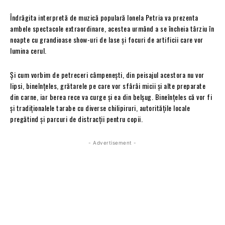
Îndrăgita interpretă de muzică populară Ionela Petria va prezenta
ambele spectacole extraordinare, acestea urmând a se încheia târziu în
noapte cu grandioase show-uri de lase și focuri de artificii care vor
lumina cerul.
Și cum vorbim de petreceri câmpenești, din peisajul acestora nu vor
lipsi, bineînțeles, grătarele pe care vor sfârâi micii și alte preparate
din carne, iar berea rece va curge și ea din belșug. Bineînțeles că vor fi
și tradiționalele tarabe cu diverse chilipiruri, autoritățile locale
pregătind și parcuri de distracții pentru copii.
- Advertisement -