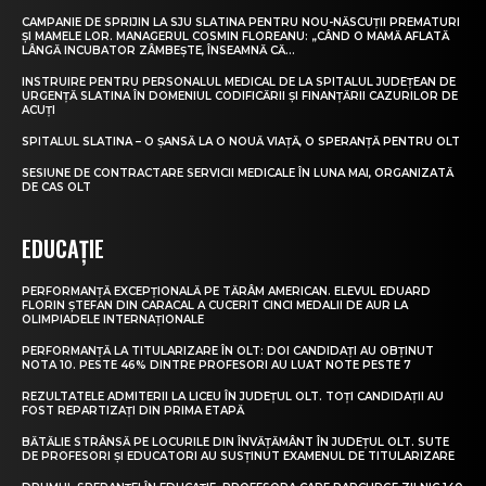
CAMPANIE DE SPRIJIN LA SJU SLATINA PENTRU NOU-NĂSCUȚII PREMATURI
ȘI MAMELE LOR. MANAGERUL COSMIN FLOREANU: „CÂND O MAMĂ AFLATĂ
LÂNGĂ INCUBATOR ZÂMBEȘTE, ÎNSEAMNĂ CĂ...
INSTRUIRE PENTRU PERSONALUL MEDICAL DE LA SPITALUL JUDEȚEAN DE
URGENȚĂ SLATINA ÎN DOMENIUL CODIFICĂRII ȘI FINANȚĂRII CAZURILOR DE
ACUȚI
SPITALUL SLATINA – O ȘANSĂ LA O NOUĂ VIAȚĂ, O SPERANȚĂ PENTRU OLT
SESIUNE DE CONTRACTARE SERVICII MEDICALE ÎN LUNA MAI, ORGANIZATĂ
DE CAS OLT
EDUCAȚIE
PERFORMANȚĂ EXCEPȚIONALĂ PE TĂRÂM AMERICAN. ELEVUL EDUARD
FLORIN ȘTEFAN DIN CARACAL A CUCERIT CINCI MEDALII DE AUR LA
OLIMPIADELE INTERNAȚIONALE
PERFORMANȚĂ LA TITULARIZARE ÎN OLT: DOI CANDIDAȚI AU OBȚINUT
NOTA 10. PESTE 46% DINTRE PROFESORI AU LUAT NOTE PESTE 7
REZULTATELE ADMITERII LA LICEU ÎN JUDEȚUL OLT. TOȚI CANDIDAȚII AU
FOST REPARTIZAȚI DIN PRIMA ETAPĂ
BĂTĂLIE STRÂNSĂ PE LOCURILE DIN ÎNVĂȚĂMÂNT ÎN JUDEȚUL OLT. SUTE
DE PROFESORI ȘI EDUCATORI AU SUSȚINUT EXAMENUL DE TITULARIZARE