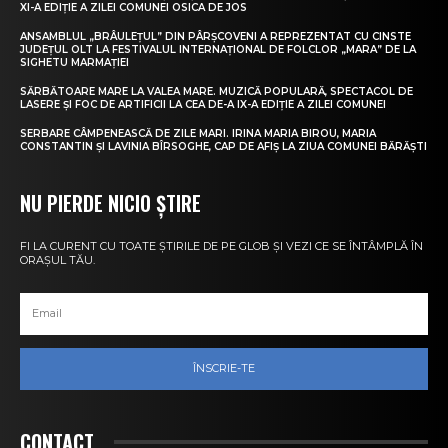
XI-A EDIȚIE A ZILEI COMUNEI OSICA DE JOS
ANSAMBLUL „BRÂULEȚUL” DIN PÂRȘCOVENI A REPREZENTAT CU CINSTE
JUDEȚUL OLT LA FESTIVALUL INTERNAȚIONAL DE FOLCLOR „MARA” DE LA
SIGHETU MARMAȚIEI
SĂRBĂTOARE MARE LA VALEA MARE. MUZICĂ POPULARĂ, SPECTACOL DE
LASERE ȘI FOC DE ARTIFICII LA CEA DE-A IX-A EDIȚIE A ZILEI COMUNEI
SERBARE CÂMPENEASCĂ DE ZILE MARI. IRINA MARIA BIROU, MARIA
CONSTANTIN ȘI LAVINIA BÎRSOGHE, CAP DE AFIȘ LA ZIUA COMUNEI BĂRĂȘTI
NU PIERDE NICIO ȘTIRE
FI LA CURENT CU TOATE ȘTIRILE DE PE GLOB ȘI VEZI CE SE ÎNTÂMPLĂ ÎN
ORAȘUL TĂU.
ÎNSCRIE-TE
CONTACT