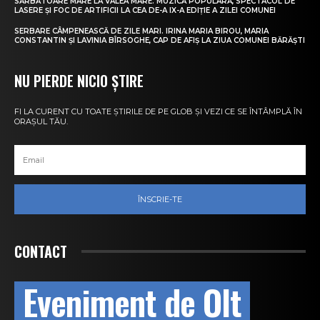
SĂRBĂTOARE MARE LA VALEA MARE. MUZICĂ POPULARĂ, SPECTACOL DE
LASERE ȘI FOC DE ARTIFICII LA CEA DE-A IX-A EDIȚIE A ZILEI COMUNEI
SERBARE CÂMPENEASCĂ DE ZILE MARI. IRINA MARIA BIROU, MARIA
CONSTANTIN ȘI LAVINIA BÎRSOGHE, CAP DE AFIȘ LA ZIUA COMUNEI BĂRĂȘTI
NU PIERDE NICIO ȘTIRE
FI LA CURENT CU TOATE ȘTIRILE DE PE GLOB ȘI VEZI CE SE ÎNTÂMPLĂ ÎN
ORAȘUL TĂU.
ÎNSCRIE-TE
CONTACT
Eveniment de Olt