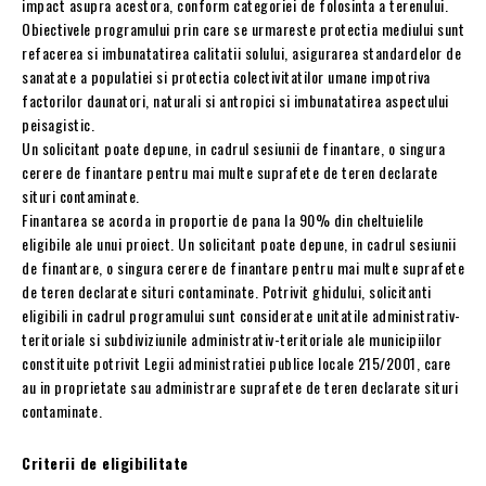
impact asupra acestora, conform categoriei de folosinta a terenului.
Obiectivele programului prin care se urmareste protectia mediului sunt
refacerea si imbunatatirea calitatii solului, asigurarea standardelor de
sanatate a populatiei si protectia colectivitatilor umane impotriva
factorilor daunatori, naturali si antropici si imbunatatirea aspectului
peisagistic.
Un solicitant poate depune, in cadrul sesiunii de finantare, o singura
cerere de finantare pentru mai multe suprafete de teren declarate
situri contaminate.
Finantarea se acorda in proportie de pana la 90% din cheltuielile
eligibile ale unui proiect. Un solicitant poate depune, in cadrul sesiunii
de finantare, o singura cerere de finantare pentru mai multe suprafete
de teren declarate situri contaminate. Potrivit ghidului, solicitanti
eligibili in cadrul programului sunt considerate unitatile administrativ-
teritoriale si subdiviziunile administrativ-teritoriale ale municipiilor
constituite potrivit Legii administratiei publice locale 215/2001, care
au in proprietate sau administrare suprafete de teren declarate situri
contaminate.
Criterii de eligibilitate