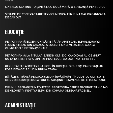
SPITALUL SLATINA – O ȘANSĂ LA O NOUĂ VIAȚĂ, O SPERANȚĂ PENTRU OLT
SESIUNE DE CONTRACTARE SERVICII MEDICALE ÎN LUNA MAI, ORGANIZATĂ
DE CAS OLT
EDUCAȚIE
PERFORMANȚĂ EXCEPȚIONALĂ PE TĂRÂM AMERICAN. ELEVUL EDUARD
FLORIN ȘTEFAN DIN CARACAL A CUCERIT CINCI MEDALII DE AUR LA
OLIMPIADELE INTERNAȚIONALE
PERFORMANȚĂ LA TITULARIZARE ÎN OLT: DOI CANDIDAȚI AU OBȚINUT
NOTA 10. PESTE 46% DINTRE PROFESORI AU LUAT NOTE PESTE 7
REZULTATELE ADMITERII LA LICEU ÎN JUDEȚUL OLT. TOȚI CANDIDAȚII AU
FOST REPARTIZAȚI DIN PRIMA ETAPĂ
BĂTĂLIE STRÂNSĂ PE LOCURILE DIN ÎNVĂȚĂMÂNT ÎN JUDEȚUL OLT. SUTE
DE PROFESORI ȘI EDUCATORI AU SUSȚINUT EXAMENUL DE TITULARIZARE
DRUMUL SPERANȚEI ÎN EDUCAȚIE. PROFESORA CARE PARCURGE ZILNIC 140
DE KILOMETRI PENTRU ELEVII DIN COMUNA OLTEANĂ FĂGEȚELU
ADMINISTRAȚIE