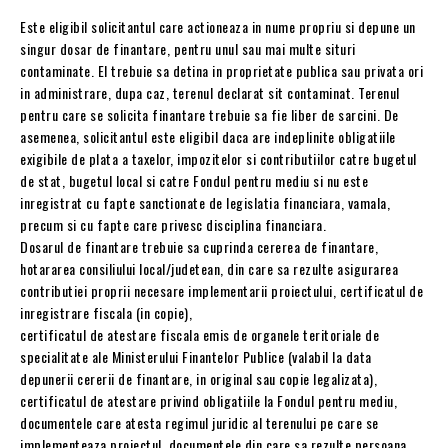
Este eligibil solicitantul care actioneaza in nume propriu si depune un
singur dosar de finantare, pentru unul sau mai multe situri
contaminate. El trebuie sa detina in proprietate publica sau privata ori
in administrare, dupa caz, terenul declarat sit contaminat. Terenul
pentru care se solicita finantare trebuie sa fie liber de sarcini. De
asemenea, solicitantul este eligibil daca are indeplinite obligatiile
exigibile de plata a taxelor, impozitelor si contributiilor catre bugetul
de stat, bugetul local si catre Fondul pentru mediu si nu este
inregistrat cu fapte sanctionate de legislatia financiara, vamala,
precum si cu fapte care privesc disciplina financiara.
Dosarul de finantare trebuie sa cuprinda cererea de finantare,
hotararea consiliului local/judetean, din care sa rezulte asigurarea
contributiei proprii necesare implementarii proiectului, certificatul de
inregistrare fiscala (in copie),
certificatul de atestare fiscala emis de organele teritoriale de
specialitate ale Ministerului Finantelor Publice (valabil la data
depunerii cererii de finantare, in original sau copie legalizata),
certificatul de atestare privind obligatiile la Fondul pentru mediu,
documentele care atesta regimul juridic al terenului pe care se
implementeaza proiectul, documentele din care sa rezulte persoana