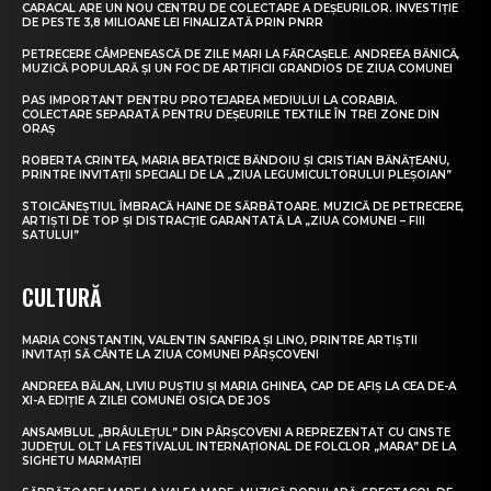
CARACAL ARE UN NOU CENTRU DE COLECTARE A DEȘEURILOR. INVESTIȚIE
DE PESTE 3,8 MILIOANE LEI FINALIZATĂ PRIN PNRR
PETRECERE CÂMPENEASCĂ DE ZILE MARI LA FĂRCAȘELE. ANDREEA BĂNICĂ,
MUZICĂ POPULARĂ ȘI UN FOC DE ARTIFICII GRANDIOS DE ZIUA COMUNEI
PAS IMPORTANT PENTRU PROTEJAREA MEDIULUI LA CORABIA.
COLECTARE SEPARATĂ PENTRU DEȘEURILE TEXTILE ÎN TREI ZONE DIN
ORAȘ
ROBERTA CRINTEA, MARIA BEATRICE BĂNDOIU ȘI CRISTIAN BĂNĂȚEANU,
PRINTRE INVITAȚII SPECIALI DE LA „ZIUA LEGUMICULTORULUI PLEȘOIAN”
STOICĂNEȘTIUL ÎMBRACĂ HAINE DE SĂRBĂTOARE. MUZICĂ DE PETRECERE,
ARTIȘTI DE TOP ȘI DISTRACȚIE GARANTATĂ LA „ZIUA COMUNEI – FIII
SATULUI”
CULTURĂ
MARIA CONSTANTIN, VALENTIN SANFIRA ȘI LINO, PRINTRE ARTIȘTII
INVITAȚI SĂ CÂNTE LA ZIUA COMUNEI PÂRȘCOVENI
ANDREEA BĂLAN, LIVIU PUȘTIU ȘI MARIA GHINEA, CAP DE AFIȘ LA CEA DE-A
XI-A EDIȚIE A ZILEI COMUNEI OSICA DE JOS
ANSAMBLUL „BRÂULEȚUL” DIN PÂRȘCOVENI A REPREZENTAT CU CINSTE
JUDEȚUL OLT LA FESTIVALUL INTERNAȚIONAL DE FOLCLOR „MARA” DE LA
SIGHETU MARMAȚIEI