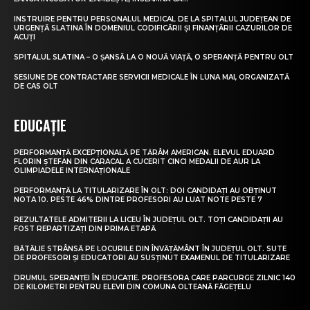
INSTRUIRE PENTRU PERSONALUL MEDICAL DE LA SPITALUL JUDEȚEAN DE
URGENȚĂ SLATINA ÎN DOMENIUL CODIFICĂRII ȘI FINANȚĂRII CAZURILOR DE
ACUȚI
SPITALUL SLATINA – O ȘANSĂ LA O NOUĂ VIAȚĂ, O SPERANȚĂ PENTRU OLT
SESIUNE DE CONTRACTARE SERVICII MEDICALE ÎN LUNA MAI, ORGANIZATĂ
DE CAS OLT
EDUCAȚIE
PERFORMANȚĂ EXCEPȚIONALĂ PE TĂRÂM AMERICAN. ELEVUL EDUARD
FLORIN ȘTEFAN DIN CARACAL A CUCERIT CINCI MEDALII DE AUR LA
OLIMPIADELE INTERNAȚIONALE
PERFORMANȚĂ LA TITULARIZARE ÎN OLT: DOI CANDIDAȚI AU OBȚINUT
NOTA 10. PESTE 46% DINTRE PROFESORI AU LUAT NOTE PESTE 7
REZULTATELE ADMITERII LA LICEU ÎN JUDEȚUL OLT. TOȚI CANDIDAȚII AU
FOST REPARTIZAȚI DIN PRIMA ETAPĂ
BĂTĂLIE STRÂNSĂ PE LOCURILE DIN ÎNVĂȚĂMÂNT ÎN JUDEȚUL OLT. SUTE
DE PROFESORI ȘI EDUCATORI AU SUSȚINUT EXAMENUL DE TITULARIZARE
DRUMUL SPERANȚEI ÎN EDUCAȚIE. PROFESORA CARE PARCURGE ZILNIC 140
DE KILOMETRI PENTRU ELEVII DIN COMUNA OLTEANĂ FĂGEȚELU