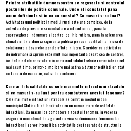
Printre atributiile dumneavoastra se regaseste si controlul
posturilor de politie comunale. Unde ati constatat pana
acum deficiente si in ce au constat? Ce masuri s-au luat?
Activitatea unui politist in mediul rural este una complexa, de la
activitati de prevenire si combatere a infractiunilor, pana la
supraveghere, indrumare si control pe linie rutiera, pana la asigurarea
climatului de ordine si siguranta publica pe raza localitatii si la cea de
solutionare a dosarelor penale aflate in lucru. Consider ca activitatea
de indrumare si sprijin este mult mai importanta decat cea de control,
iar deficientele constatate in urma controlului trebuie remediate in cel
mai scurt timp, printr-o implicare mai activa a tuturor politistilor, atat
cu functii de executie, cat si de conducere.
Care ar fi localitatile cu cele mai multe infractiuni stradale
si ce masuri s-au luat pentru combaterea acestui fenomen?
Cele mai multe infractiuni stradale se comit in mediul urban,
municipiul Slatina fiind localitatea cu un numar mare de astfel de
infractiuni. Ca masuri de combatere a acestui fenomen, in vederea
asigurarii unui climat de siguranta civica si diminuarea fenomenului
infractional, se vor intensifica activitatile desfasurate de structurile