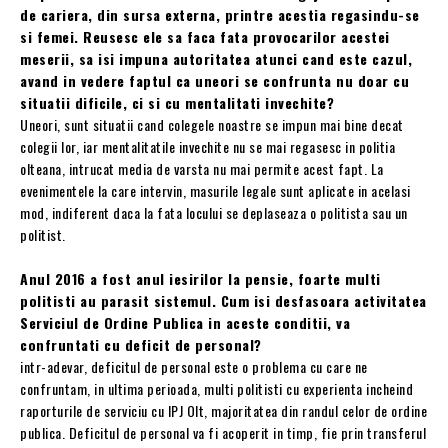
de cariera, din sursa externa, printre acestia regasindu-se
si femei. Reusesc ele sa faca fata provocarilor acestei
meserii, sa isi impuna autoritatea atunci cand este cazul,
avand in vedere faptul ca uneori se confrunta nu doar cu
situatii dificile, ci si cu mentalitati invechite?
Uneori, sunt situatii cand colegele noastre se impun mai bine decat
colegii lor, iar mentalitatile invechite nu se mai regasesc in politia
olteana, intrucat media de varsta nu mai permite acest fapt. La
evenimentele la care intervin, masurile legale sunt aplicate in acelasi
mod, indiferent daca la fata locului se deplaseaza o politista sau un
politist.
Anul 2016 a fost anul iesirilor la pensie, foarte multi
politisti au parasit sistemul. Cum isi desfasoara activitatea
Serviciul de Ordine Publica in aceste conditii, va
confruntati cu deficit de personal?
intr-adevar, deficitul de personal este o problema cu care ne
confruntam, in ultima perioada, multi politisti cu experienta incheind
raporturile de serviciu cu IPJ Olt, majoritatea din randul celor de ordine
publica. Deficitul de personal va fi acoperit in timp, fie prin transferul