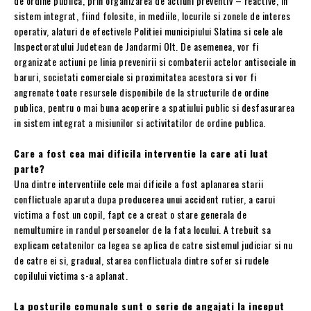
de ordine publica, prin organizarea de actiuni preventiv – reactive, in
sistem integrat, fiind folosite, in mediile, locurile si zonele de interes
operativ, alaturi de efectivele Politiei municipiului Slatina si cele ale
Inspectoratului Judetean de Jandarmi Olt. De asemenea, vor fi
organizate actiuni pe linia prevenirii si combaterii actelor antisociale in
baruri, societati comerciale si proximitatea acestora si vor fi
angrenate toate resursele disponibile de la structurile de ordine
publica, pentru o mai buna acoperire a spatiului public si desfasurarea
in sistem integrat a misiunilor si activitatilor de ordine publica.
Care a fost cea mai dificila interventie la care ati luat
parte?
Una dintre interventiile cele mai dificile a fost aplanarea starii
conflictuale aparuta dupa producerea unui accident rutier, a carui
victima a fost un copil, fapt ce a creat o stare generala de
nemultumire in randul persoanelor de la fata locului. A trebuit sa
explicam cetatenilor ca legea se aplica de catre sistemul judiciar si nu
de catre ei si, gradual, starea conflictuala dintre sofer si rudele
copilului victima s-a aplanat.
La posturile comunale sunt o serie de angajati la inceput