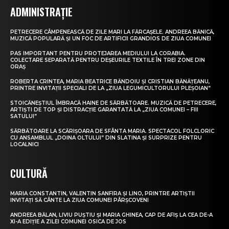
ADMINISTRAȚIE
PETRECERE CÂMPENEASCĂ DE ZILE MARI LA FĂRCAȘELE. ANDREEA BĂNICĂ,
MUZICĂ POPULARĂ ȘI UN FOC DE ARTIFICII GRANDIOS DE ZIUA COMUNEI
PAS IMPORTANT PENTRU PROTEJAREA MEDIULUI LA CORABIA.
COLECTARE SEPARATĂ PENTRU DEȘEURILE TEXTILE ÎN TREI ZONE DIN
ORAȘ
ROBERTA CRINTEA, MARIA BEATRICE BĂNDOIU ȘI CRISTIAN BĂNĂȚEANU,
PRINTRE INVITAȚII SPECIALI DE LA „ZIUA LEGUMICULTORULUI PLEȘOIAN”
STOICĂNEȘTIUL ÎMBRACĂ HAINE DE SĂRBĂTOARE. MUZICĂ DE PETRECERE,
ARTIȘTI DE TOP ȘI DISTRACȚIE GARANTATĂ LA „ZIUA COMUNEI – FIII
SATULUI”
SĂRBĂTOARE LA SCĂRIȘOARA DE SFÂNTA MARIA. SPECTACOL FOLCLORIC
CU ANSAMBLUL „DOINA OLTULUI” DIN SLATINA ȘI SURPRIZE PENTRU
LOCALNICI
CULTURĂ
MARIA CONSTANTIN, VALENTIN SANFIRA ȘI LINO, PRINTRE ARTIȘTII
INVITAȚI SĂ CÂNTE LA ZIUA COMUNEI PÂRȘCOVENI
ANDREEA BĂLAN, LIVIU PUȘTIU ȘI MARIA GHINEA, CAP DE AFIȘ LA CEA DE-A
XI-A EDIȚIE A ZILEI COMUNEI OSICA DE JOS