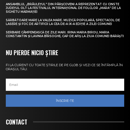
ANSAMBLUL „BRÂULEȚUL” DIN PÂRȘCOVENI A REPREZENTAT CU CINSTE
JUDEȚUL OLT LA FESTIVALUL INTERNAȚIONAL DE FOLCLOR „MARA” DE LA
SIGHETU MARMAȚIEI
SĂRBĂTOARE MARE LA VALEA MARE. MUZICĂ POPULARĂ, SPECTACOL DE
LASERE ȘI FOC DE ARTIFICII LA CEA DE-A IX-A EDIȚIE A ZILEI COMUNEI
SERBARE CÂMPENEASCĂ DE ZILE MARI. IRINA MARIA BIROU, MARIA
CONSTANTIN ȘI LAVINIA BÎRSOGHE, CAP DE AFIȘ LA ZIUA COMUNEI BĂRĂȘTI
NU PIERDE NICIO ȘTIRE
FI LA CURENT CU TOATE ȘTIRILE DE PE GLOB ȘI VEZI CE SE ÎNTÂMPLĂ ÎN
ORAȘUL TĂU.
ÎNSCRIE-TE
CONTACT