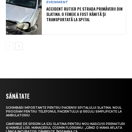
EVENIMENT
ACCIDENT RUTIER PE STRADA PRIMĂVERII DIN
SLATINA. O FEMEIE A FOST RĂNITĂ ȘI
TRANSPORTATĂ LA SPITAL
SĂNĂTATE
SCHIMBĂRI IMPORTANTE PENTRU PACIENȚII SPITALULUI SLATINA. NOUL
PROGRAM PENTRU TELEFONUL PACIENTULUI ȘI REGULI SIMPLIFICATE LA
AMBULATORIU
CAMPANIE DE SPRIJIN LA SJU SLATINA PENTRU NOU-NĂSCUȚII PREMATURI
ȘI MAMELE LOR. MANAGERUL COSMIN FLOREANU: „CÂND O MAMĂ AFLATĂ
LÂNGĂ INCUBATOR ZÂMBEȘTE, ÎNSEAMNĂ CĂ...