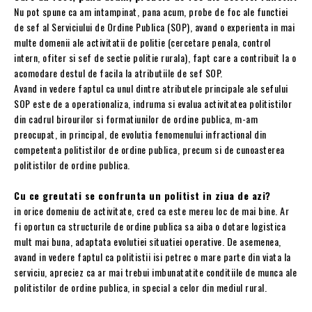
Nu pot spune ca am intampinat, pana acum, probe de foc ale functiei
de sef al Serviciului de Ordine Publica (SOP), avand o experienta in mai
multe domenii ale activitatii de politie (cercetare penala, control
intern, ofiter si sef de sectie politie rurala), fapt care a contribuit la o
acomodare destul de facila la atributiile de sef SOP.
Avand in vedere faptul ca unul dintre atributele principale ale sefului
SOP este de a operationaliza, indruma si evalua activitatea politistilor
din cadrul birourilor si formatiunilor de ordine publica, m-am
preocupat, in principal, de evolutia fenomenului infractional din
competenta politistilor de ordine publica, precum si de cunoasterea
politistilor de ordine publica.
Cu ce greutati se confrunta un politist in ziua de azi?
in orice domeniu de activitate, cred ca este mereu loc de mai bine. Ar
fi oportun ca structurile de ordine publica sa aiba o dotare logistica
mult mai buna, adaptata evolutiei situatiei operative. De asemenea,
avand in vedere faptul ca politistii isi petrec o mare parte din viata la
serviciu, apreciez ca ar mai trebui imbunatatite conditiile de munca ale
politistilor de ordine publica, in special a celor din mediul rural.