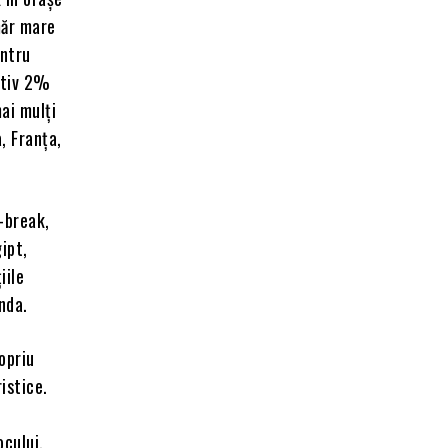
măr mare
entru
ativ 2%
ai mulţi
, Franţa,
y-break,
ipt,
iile
nda.
opriu
istice.
ocului.