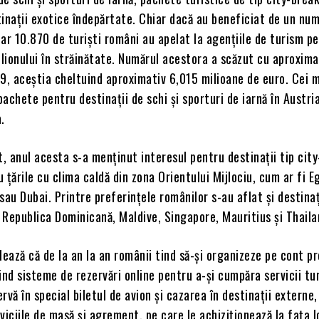
tinaţii exotice îndepărtate. Chiar dacă au beneficiat de un nu
doar 10.870 de turişti români au apelat la agenţiile de turism p
lionului în străinătate. Numărul acestora a scăzut cu aproxim
9, aceştia cheltuind aproximativ 6,015 milioane de euro. Cei m
achete pentru destinaţii de schi şi sporturi de iarnă în Austria
a.
t, anul acesta s-a menţinut interesul pentru destinaţii tip cit
 ţările cu clima caldă din zona Orientului Mijlociu, cum ar fi Eg
sau Dubai. Printre preferinţele românilor s-au aflat şi destinaţ
 Republica Dominicană, Maldive, Singapore, Mauritius şi Thaila
ază că de la an la an românii tind să-şi organizeze pe cont pr
ind sisteme de rezervări online pentru a-şi cumpăra servicii tur
rvă în special biletul de avion şi cazarea în destinaţii externe,
viciile de masă şi agrement, pe care le achiziţionează la faţa l