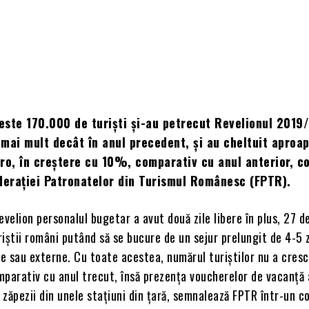
este 170.000 de turişti şi-au petrecut Revelionul 2019
mai mult decât în anul precedent, şi au cheltuit aproa
ro, în creştere cu 10%, comparativ cu anul anterior, c
deraţiei Patronatelor din Turismul Românesc (FPTR).
evelion personalul bugetar a avut două zile libere în plus, 27 
uriştii români putând să se bucure de un sejur prelungit de 4-5 z
ne sau externe. Cu toate acestea, numărul turiştilor nu a cres
mparativ cu anul trecut, însă prezenţa voucherelor de vacanţă 
zăpezii din unele staţiuni din ţară, semnalează FPTR într-un 