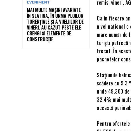
remis, vineri, 
EVENIMENT
MAI MULTE MAȘINI AVARIATE
ÎN SLATINA, ÎN URMA PLOILOR
Ca în fiecare an
TORENȚIALE ȘI A VIJELIILOR DE
nivel naţional o
VINERI. AU CĂZUT PESTE ELE
CRENGI ȘI ELEMENTE DE
mare număr de lo
CONSTRUCȚIE
turişti petrecân
trecut. În acest
pachetelor consi
Staţiunile balne
scădere cu 9,3 %
unde 49.300 de 
32,4% mai mult f
această perioad
Pentru ofertele 