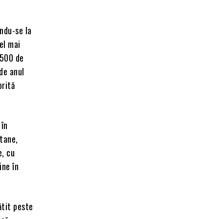
ându-se la
el mai
.500 de
de anul
orită
 în
ntane,
e, cu
ine în
ătit peste