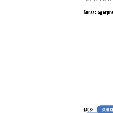
Sursa: agerpr
TAGS:
BANI C