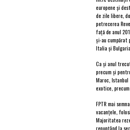
europene şi des
de zile libere, 
petrecerea Reve
faţă de anul 201
şi-au cumpărat p
Italia şi Bulgari
Ca şi anul trecu
precum şi pentru
Maroc, Istanbul 
exotice, precum
FPTR mai semnale
vacanţele, folos
Majoritatea reze
renunţând la ser