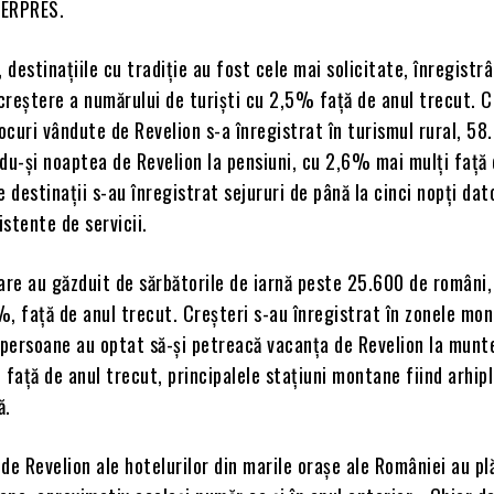
AGERPRES.
, destinaţiile cu tradiţie au fost cele mai solicitate, înregistr
 creştere a numărului de turişti cu 2,5% faţă de anul trecut. C
curi vândute de Revelion s-a înregistrat în turismul rural, 58
du-şi noaptea de Revelion la pensiuni, cu 2,6% mai mulţi faţă 
e destinaţii s-au înregistrat sejururi de până la cinci nopţi dat
stente de servicii.
are au găzduit de sărbătorile de iarnă peste 25.600 de români,
, faţă de anul trecut. Creşteri s-au înregistrat în zonele mo
persoane au optat să-şi petreacă vacanţa de Revelion la munt
aţă de anul trecut, principalele staţiuni montane fiind arhipl
ă.
de Revelion ale hotelurilor din marile oraşe ale României au pl