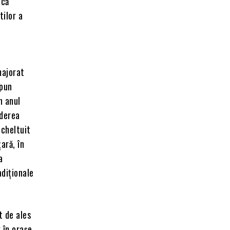
acă
tilor a
majorat
mpun
n anul
ăderea
 cheltuit
ară, în
a
adiţionale
t de ales
k în oraşe