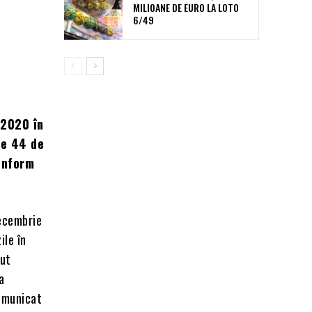
MILIOANE DE EURO LA LOTO
6/49
/2020 în
pe 44 de
onform
decembrie
ile în
cut
a
comunicat