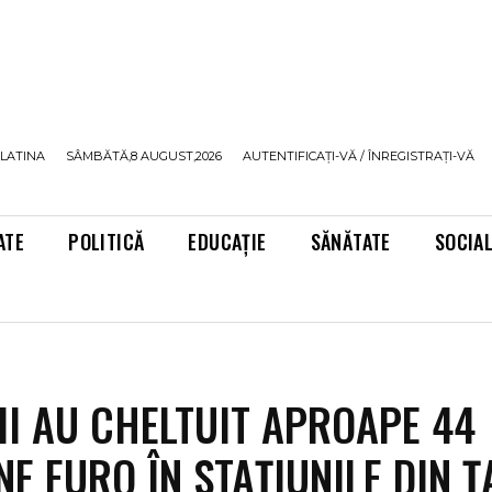
LATINA
SÂMBĂTĂ,8 AUGUST,2026
AUTENTIFICAȚI-VĂ / ÎNREGISTRAȚI-VĂ
ATE
POLITICĂ
EDUCAȚIE
SĂNĂTATE
SOCIA
I AU CHELTUIT APROAPE 44
NE EURO ÎN STAŢIUNILE DIN 