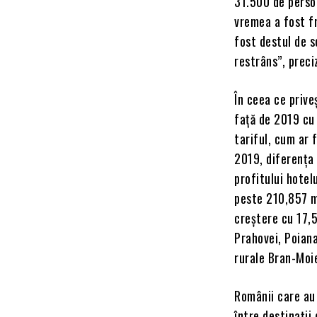
31.500 de persoa
vremea a fost fr
fost destul de s
restrâns”, prec
În ceea ce prive
faţă de 2019 cu
tariful, cum ar f
2019, diferenţa 
profitului hotel
peste 210,857 mi
creştere cu 17,
Prahovei, Poiana
rurale Bran-Moi
Românii care au 
între destinaţii