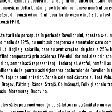
ne, aproximativ acelaşi număr ca şi în anul anterior. „Chiar d
umoasă, în Delta Dunării şi pe litoralul românesc numărul turiş
căzut din cauză că numărul locurilor de cazare încălzite a fost
izează FPTR.
şte tarifele percepute în perioada Revelionului, acestea s-au 
 o medie de 12%, cu mult sub creşterea elementelor care co
i utilităţile şi salariile, care au avut creşteri de până la 25% î
fiind compensată prin scăderea TVA-ului, dar mai ales prin sc
urilor, semnalează reprezentanţii federaţiei. Astfel, românii au
lioane de lei pentru achiziţionarea pachetelor de Revelion în ţ
5% faţă de anul anterior. Zonele cele mai căutate au fost Vale
 Braşov, Păltiniş, Rânca, Strajă, Călimăneşti, Felix şi zonele tr
eciu, Maramureş, Bucovina.
ales să îşi petreacă vacanţa de sărbători în străinătate au avu
 de schi şi sporturi de iarnă, pachete turistice de tip city-brea