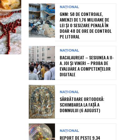
NAȚIONAL
GNM: 58 DE CONTROALE,
AMENZI DE 1,76 MILIOANE DE
LEI ȘI O SESIZARE PENALĂ ÎN
DOAR 48 DE ORE DE CONTROL
PE LITORAL
NAȚIONAL
BACALAUREAT – SESIUNEA A II-
A. JOI ȘI VINERI – PROBA DE
EVALUARE A COMPETENȚELOR
DIGITALE
NAȚIONAL
SĂRBĂTOARE ORTODOXĂ:
SCHIMBAREA LA FAȚĂ A
DOMNULUI (6 AUGUST)
NAȚIONAL
REPORT DE PESTE 9,34