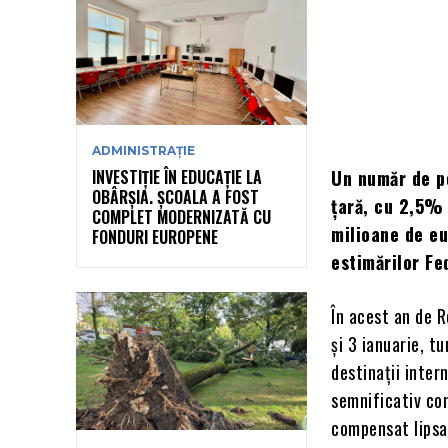
ADMINISTRAȚIE
INVESTIȚIE ÎN EDUCAȚIE LA
Un număr de p
OBÂRȘIA. ȘCOALA A FOST
ţară, cu 2,5% 
COMPLET MODERNIZATĂ CU
milioane de eu
FONDURI EUROPENE
estimărilor Fe
În acest an de R
şi 3 ianuarie, t
destinaţii inter
semnificativ co
compensat lipsa 