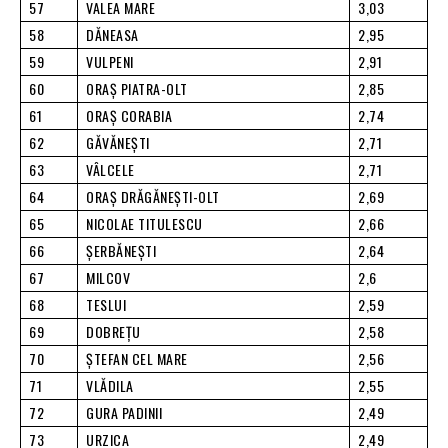
57
VALEA MARE
3,03
58
DĂNEASA
2,95
59
VULPENI
2,91
60
ORAŞ PIATRA-OLT
2,85
61
ORAŞ CORABIA
2,74
62
GĂVĂNEŞTI
2,71
63
VÂLCELE
2,71
64
ORAŞ DRĂGĂNEŞTI-OLT
2,69
65
NICOLAE TITULESCU
2,66
66
ŞERBĂNEŞTI
2,64
67
MILCOV
2,6
68
TESLUI
2,59
69
DOBREŢU
2,58
70
ŞTEFAN CEL MARE
2,56
71
VLĂDILA
2,55
72
GURA PADINII
2,49
73
URZICA
2,49