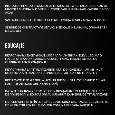
INSTRUIRE PENTRU PERSONALUL MEDICAL DE LA SPITALUL JUDEȚEAN DE
URGENȚĂ SLATINA ÎN DOMENIUL CODIFICĂRII ȘI FINANȚĂRII CAZURILOR DE
ACUȚI
SPITALUL SLATINA – O ȘANSĂ LA O NOUĂ VIAȚĂ, O SPERANȚĂ PENTRU OLT
SESIUNE DE CONTRACTARE SERVICII MEDICALE ÎN LUNA MAI, ORGANIZATĂ
DE CAS OLT
EDUCAȚIE
PERFORMANȚĂ EXCEPȚIONALĂ PE TĂRÂM AMERICAN. ELEVUL EDUARD
FLORIN ȘTEFAN DIN CARACAL A CUCERIT CINCI MEDALII DE AUR LA
OLIMPIADELE INTERNAȚIONALE
PERFORMANȚĂ LA TITULARIZARE ÎN OLT: DOI CANDIDAȚI AU OBȚINUT
NOTA 10. PESTE 46% DINTRE PROFESORI AU LUAT NOTE PESTE 7
REZULTATELE ADMITERII LA LICEU ÎN JUDEȚUL OLT. TOȚI CANDIDAȚII AU
FOST REPARTIZAȚI DIN PRIMA ETAPĂ
BĂTĂLIE STRÂNSĂ PE LOCURILE DIN ÎNVĂȚĂMÂNT ÎN JUDEȚUL OLT. SUTE
DE PROFESORI ȘI EDUCATORI AU SUSȚINUT EXAMENUL DE TITULARIZARE
DRUMUL SPERANȚEI ÎN EDUCAȚIE. PROFESORA CARE PARCURGE ZILNIC 140
DE KILOMETRI PENTRU ELEVII DIN COMUNA OLTEANĂ FĂGEȚELU