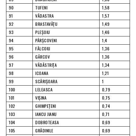
90
TUFENI
1,58
91
VĂDASTRA
1,57
92
BRASTAVĂŢU
1,49
93
PLEŞOIU
1,46
94
PÂRŞCOVENI
1,4
95
FĂLCOIU
1,36
96
GÂRCOV
1,36
97
VĂDĂSTRIŢA
1,34
98
ICOANA
1,21
99
SCĂRIŞOARA
1
100
LELEASCA
0,79
101
VIŞINA
0,75
102
GHIMPEŢENI
0,74
103
IANCU JIANU
0,71
104
DOBROTEASA
0,69
105
GRĂDINILE
0,69