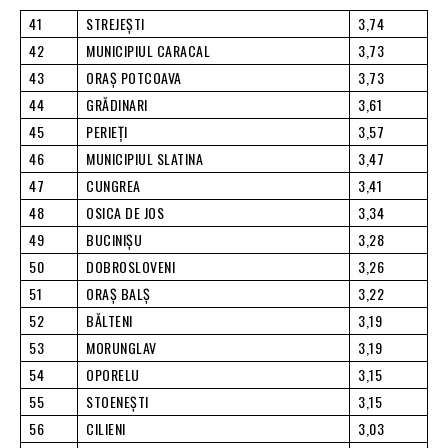
41
STREJEŞTI
3,74
42
MUNICIPIUL CARACAL
3,73
43
ORAŞ POTCOAVA
3,73
44
GRĂDINARI
3,61
45
PERIEŢI
3,57
46
MUNICIPIUL SLATINA
3,47
47
CUNGREA
3,41
48
OSICA DE JOS
3,34
49
BUCINIŞU
3,28
50
DOBROSLOVENI
3,26
51
ORAŞ BALŞ
3,22
52
BĂLTENI
3,19
53
MORUNGLAV
3,19
54
OPORELU
3,15
55
STOENEŞTI
3,15
56
CILIENI
3,03