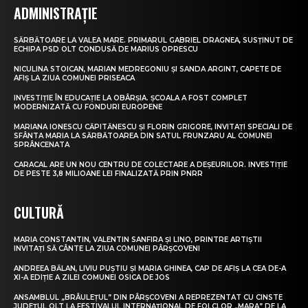
ADMINISTRAȚIE
SĂRBĂTOARE LA VALEA MARE. PRIMARUL GABRIEL DRAGNEA, SUSȚINUT DE
ECHIPA PSD OLT CONDUSĂ DE MARIUS OPRESCU
NICULINA STOICAN, MARIAN MEDREGONIU ȘI SANDA ARGINT, CAPETE DE
AFIȘ LA ZIUA COMUNEI PRISEACA
INVESTIȚIE ÎN EDUCAȚIE LA OBÂRȘIA. ȘCOALA A FOST COMPLET
MODERNIZATĂ CU FONDURI EUROPENE
MARIANA IONESCU CĂPITĂNESCU ȘI FLORIN GRIGORE, INVITAȚI SPECIALI DE
SFÂNTA MARIA LA SĂRBĂTOAREA DIN SATUL FRUNZARU AL COMUNEI
SPRÂNCENATA
CARACAL ARE UN NOU CENTRU DE COLECTARE A DEȘEURILOR. INVESTIȚIE
DE PESTE 3,8 MILIOANE LEI FINALIZATĂ PRIN PNRR
CULTURĂ
MARIA CONSTANTIN, VALENTIN SANFIRA ȘI LINO, PRINTRE ARTIȘTII
INVITAȚI SĂ CÂNTE LA ZIUA COMUNEI PÂRȘCOVENI
ANDREEA BĂLAN, LIVIU PUȘTIU ȘI MARIA GHINEA, CAP DE AFIȘ LA CEA DE-A
XI-A EDIȚIE A ZILEI COMUNEI OSICA DE JOS
ANSAMBLUL „BRÂULEȚUL” DIN PÂRȘCOVENI A REPREZENTAT CU CINSTE
JUDEȚUL OLT LA FESTIVALUL INTERNAȚIONAL DE FOLCLOR „MARA” DE LA