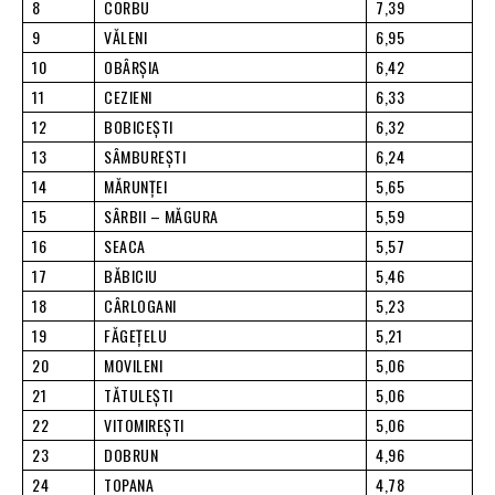
8
CORBU
7,39
9
VĂLENI
6,95
10
OBÂRŞIA
6,42
11
CEZIENI
6,33
12
BOBICEŞTI
6,32
13
SÂMBUREŞTI
6,24
14
MĂRUNŢEI
5,65
15
SÂRBII – MĂGURA
5,59
16
SEACA
5,57
17
BĂBICIU
5,46
18
CÂRLOGANI
5,23
19
FĂGEŢELU
5,21
20
MOVILENI
5,06
21
TĂTULEŞTI
5,06
22
VITOMIREŞTI
5,06
23
DOBRUN
4,96
24
TOPANA
4,78