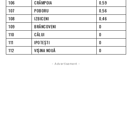
106
CRÂMPOIA
0,59
107
POBORU
0,56
108
IZBICENI
0,46
109
BRÂNCOVENI
0
110
CĂLUI
0
111
IPOTEŞTI
0
112
VIŞINA NOUĂ
0
- Advertisement -