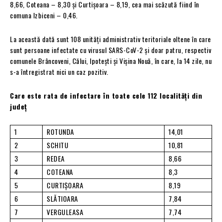
8,66, Coteana – 8,30 și Curtișoara – 8,19, cea mai scăzută fiind în
comuna Izbiceni – 0,46.
La această dată sunt 108 unități administrativ teritoriale oltene în care
sunt persoane infectate cu virusul SARS-CoV-2 și doar patru, respectiv
comunele Brâncoveni, Călui, Ipotești și Vișina Nouă, în care, la 14 zile, nu
s-a întregistrat nici un caz pozitiv.
Care este rata de infectare în toate cele 112 localități din
județ
1
ROTUNDA
14,01
2
SCHITU
10,81
3
REDEA
8,66
4
COTEANA
8,3
5
CURTIŞOARA
8,19
6
SLĂTIOARA
7,84
7
VERGULEASA
7,74