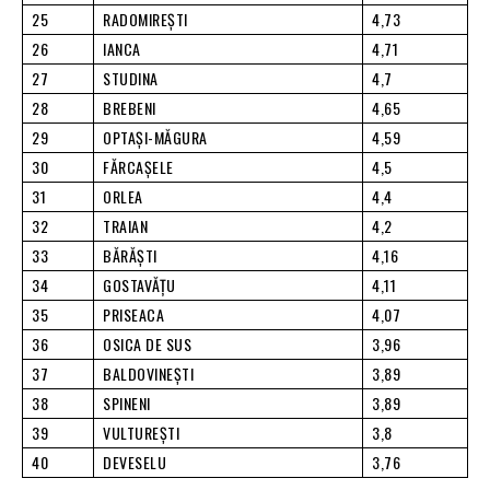
25
RADOMIREŞTI
4,73
26
IANCA
4,71
27
STUDINA
4,7
28
BREBENI
4,65
29
OPTAŞI-MĂGURA
4,59
30
FĂRCAŞELE
4,5
31
ORLEA
4,4
32
TRAIAN
4,2
33
BĂRĂŞTI
4,16
34
GOSTAVĂŢU
4,11
35
PRISEACA
4,07
36
OSICA DE SUS
3,96
37
BALDOVINEŞTI
3,89
38
SPINENI
3,89
39
VULTUREŞTI
3,8
40
DEVESELU
3,76