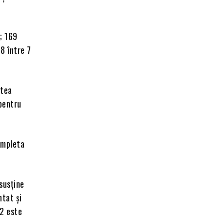
9; 169
38 între 7
utea
 pentru
completa
 susține
ntat și
32 este