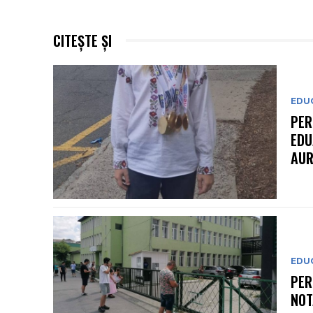
CITEȘTE ȘI
EDU
PER
EDU
AUR
EDU
PER
NOT