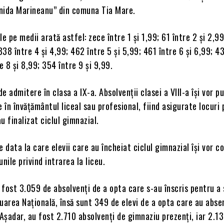
nida Marineanu” din comuna Tia Mare.
le pe medii arată astfel: zece între 1 și 1,99; 61 între 2 și 2,9
 338 între 4 și 4,99; 462 între 5 și 5,99; 461 între 6 și 6,99; 4
e 8 și 8,99; 354 între 9 și 9,99.
e admitere în clasa a IX-a. Absolvenții clasei a VIII-a își vor p
e în învățământul liceal sau profesional, fiind asigurate locuri
au finalizat ciclul gimnazial.
e data la care elevii care au încheiat ciclul gimnazial își vor 
nile privind intrarea la liceu.
u fost 3.059 de absolvenți de a opta care s-au înscris pentru a
uarea Națională, însă sunt 349 de elevi de a opta care au abse
 Așadar, au fost 2.710 absolvenți de gimnaziu prezenți, iar 2.1