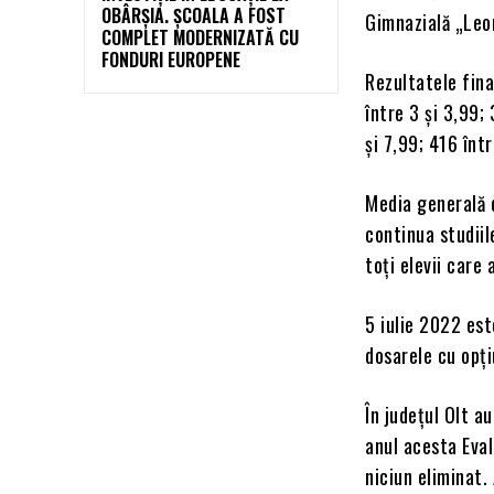
OBÂRȘIA. ȘCOALA A FOST
Gimnazială „Leo
COMPLET MODERNIZATĂ CU
FONDURI EUROPENE
Rezultatele fina
între 3 și 3,99;
și 7,99; 416 într
Media generală d
continua studiil
toți elevii care 
5 iulie 2022 est
dosarele cu opțiu
În județul Olt a
anul acesta Eval
niciun eliminat.