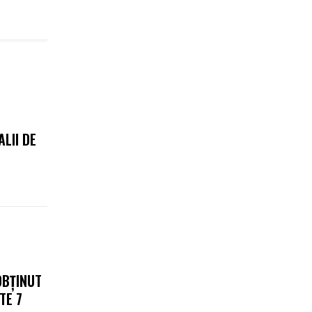
L
LII DE
OBȚINUT
TE 7