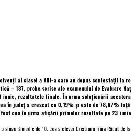
olvenți ai clasei a VIII-a care au depus contestații la 
ică – 137, probe scrise ale examenului de Evaluare Naț
0 iunie, rezultatele finale. În urma soluționării acestora
tea în județ a crescut cu 0,19% și este de 78,67% față
ost cea în urma afișării primelor rezultate pe 23 iunie
 o singură medie de 10, cea a elevei Cristiana Irina Răduț de l