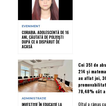
EVENIMENT
CORABIA. ADOLESCENTĂ DE 16
ANI, CĂUTATĂ DE POLIȚIȘTI
DUPĂ CE A DISPĂRUT DE
ACASĂ
Cei 351 de abs
214 și matemat
au aflat joi, 3
promovabilita
78,48% cât a f
ADMINISTRAȚIE
Oltul a rămas cu
INVESTIȚIE ÎN EDUCAȚIE LA