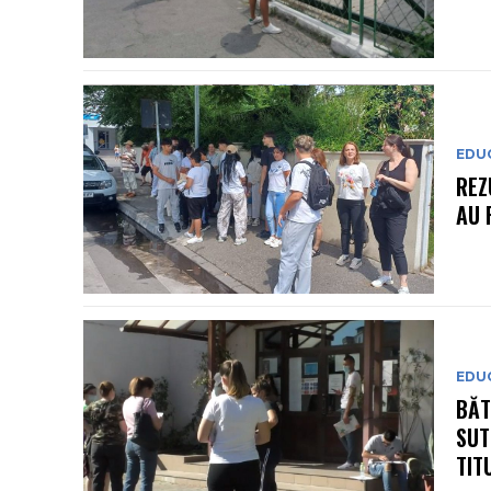
EDU
REZ
AU 
EDU
BĂT
SUT
TIT