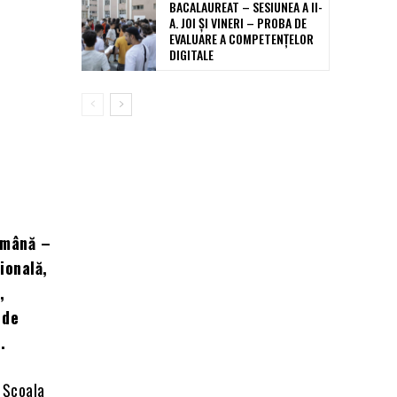
BACALAUREAT – SESIUNEA A II-
A. JOI ȘI VINERI – PROBA DE
EVALUARE A COMPETENȚELOR
DIGITALE
română –
ională,
,
 de
.
a Școala