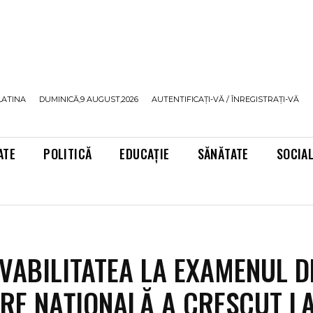
LATINA
DUMINICĂ,9 AUGUST,2026
AUTENTIFICAȚI-VĂ / ÎNREGISTRAȚI-VĂ
ATE
POLITICĂ
EDUCAȚIE
SĂNĂTATE
SOCIA
ABILITATEA LA EXAMENUL D
RE NAȚIONALĂ A CRESCUT L