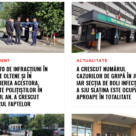
MENT
ACTUALITATE
70 DE INFRACȚIUNI ÎN
A CRESCUT NUMĂRUL
E OLTENE ȘI ÎN
CAZURILOR DE GRIPĂ ÎN J
IEREA ACESTORA,
IAR SECȚIA DE BOLI INFEC
TE POLIȚIȘTILOR ÎN
A SJU SLATINA ESTE OCUP
L AN. A CRESCUT
APROAPE ÎN TOTALITATE
UL FAPTELOR