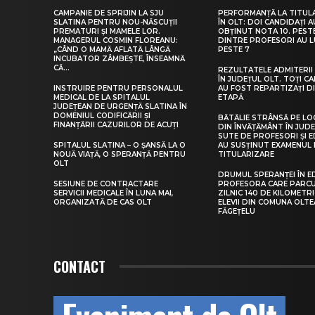
CAMPANIE DE SPRIJIN LA SJU
PERFORMANȚĂ LA TITUL
SLATINA PENTRU NOU-NĂSCUȚII
ÎN OLT: DOI CANDIDAȚI A
PREMATURI ȘI MAMELE LOR.
OBȚINUT NOTA 10. PEST
MANAGERUL COSMIN FLOREANU:
DINTRE PROFESORI AU 
„CÂND O MAMĂ AFLATĂ LÂNGĂ
PESTE 7
INCUBATOR ZÂMBEȘTE, ÎNSEAMNĂ
CĂ...
REZULTATELE ADMITERII 
ÎN JUDEȚUL OLT. TOȚI CA
INSTRUIRE PENTRU PERSONALUL
AU FOST REPARTIZAȚI D
MEDICAL DE LA SPITALUL
ETAPĂ
JUDEȚEAN DE URGENȚĂ SLATINA ÎN
DOMENIUL CODIFICĂRII ȘI
BĂTĂLIE STRÂNSĂ PE LO
FINANȚĂRII CAZURILOR DE ACUȚI
DIN ÎNVĂȚĂMÂNT ÎN JUDE
SUTE DE PROFESORI ȘI 
SPITALUL SLATINA – O ȘANSĂ LA O
AU SUSȚINUT EXAMENUL 
NOUĂ VIAȚĂ, O SPERANȚĂ PENTRU
TITULARIZARE
OLT
DRUMUL SPERANȚEI ÎN E
SESIUNE DE CONTRACTARE
PROFESORA CARE PARC
SERVICII MEDICALE ÎN LUNA MAI,
ZILNIC 140 DE KILOMETR
ORGANIZATĂ DE CAS OLT
ELEVII DIN COMUNA OLT
FĂGEȚELU
CONTACT