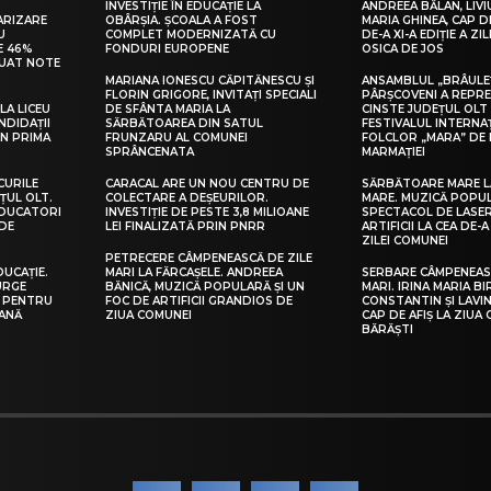
INVESTIȚIE ÎN EDUCAȚIE LA
ANDREEA BĂLAN, LIVI
ARIZARE
OBÂRȘIA. ȘCOALA A FOST
MARIA GHINEA, CAP DE
U
COMPLET MODERNIZATĂ CU
DE-A XI-A EDIȚIE A ZI
E 46%
FONDURI EUROPENE
OSICA DE JOS
LUAT NOTE
MARIANA IONESCU CĂPITĂNESCU ȘI
ANSAMBLUL „BRÂULE
FLORIN GRIGORE, INVITAȚI SPECIALI
PÂRȘCOVENI A REPR
LA LICEU
DE SFÂNTA MARIA LA
CINSTE JUDEȚUL OLT
NDIDAȚII
SĂRBĂTOAREA DIN SATUL
FESTIVALUL INTERNA
IN PRIMA
FRUNZARU AL COMUNEI
FOLCLOR „MARA” DE 
SPRÂNCENATA
MARMAȚIEI
CURILE
CARACAL ARE UN NOU CENTRU DE
SĂRBĂTOARE MARE L
ȚUL OLT.
COLECTARE A DEȘEURILOR.
MARE. MUZICĂ POPU
EDUCATORI
INVESTIȚIE DE PESTE 3,8 MILIOANE
SPECTACOL DE LASER
DE
LEI FINALIZATĂ PRIN PNRR
ARTIFICII LA CEA DE-A 
ZILEI COMUNEI
PETRECERE CÂMPENEASCĂ DE ZILE
DUCAȚIE.
MARI LA FĂRCAȘELE. ANDREEA
SERBARE CÂMPENEASC
URGE
BĂNICĂ, MUZICĂ POPULARĂ ȘI UN
MARI. IRINA MARIA B
I PENTRU
FOC DE ARTIFICII GRANDIOS DE
CONSTANTIN ȘI LAVIN
EANĂ
ZIUA COMUNEI
CAP DE AFIȘ LA ZIUA
BĂRĂȘTI