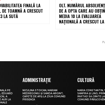
ABILITATEA FINALĂ LA
OLT. NUMĂRUL ABSOLVENȚ
L DE TOAMNĂ A CRESCUT
DE A OPTA CARE AU OBȚI
13 LA SUTĂ
MEDIA 10 LA EVALUAREA
NAȚIONALĂ A CRESCUT LA
P
ADMINISTRAȚIE
CULTURĂ
NALĂ PE
NICULINA STOICAN, MARIAN
MARIA CONSTANTIN, 
UL EDUARD
MEDREGONIU ȘI SANDA ARGINT,
SANFIRA ȘI LINO, PRI
CAL A
CAPETE DE AFIȘ LA ZIUA COMUNEI
INVITAȚI SĂ CÂNTE LA
E AUR LA
PRISEACA
COMUNEI PÂRȘCOVEN
ONALE