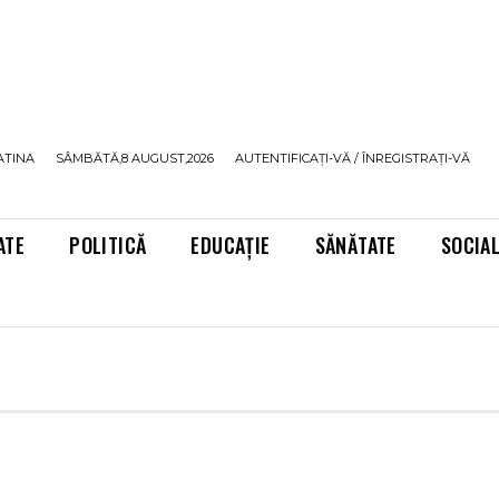
ATINA
SÂMBĂTĂ,8 AUGUST,2026
AUTENTIFICAȚI-VĂ / ÎNREGISTRAȚI-VĂ
ATE
POLITICĂ
EDUCAȚIE
SĂNĂTATE
SOCIA