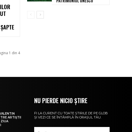
PATRIMONIUL UNESCO
ILOR
NUT
 ȘAPTE
agina 1 din 4
NU PIERDE NICIO ȘTIRE
FI LA CURENT CU TOATE ȘTIRILE DE PE GLOB
VALENTIN
ȘI VEZI CE SE ÎNTÂMPLĂ ÎN ORAȘUL TĂU.
NTRE ARTIȘTII
 ZIUA
I