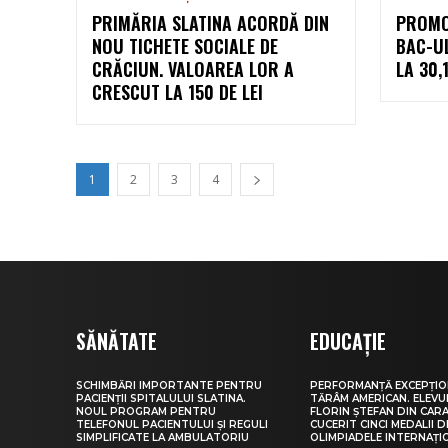
PRIMĂRIA SLATINA ACORDĂ DIN
PROMOV
NOU TICHETE SOCIALE DE
BAC-U
CRĂCIUN. VALOAREA LOR A
LA 30,
CRESCUT LA 150 DE LEI
1
2
3
4
SĂNĂTATE
EDUCAȚIE
SCHIMBĂRI IMPORTANTE PENTRU
PERFORMANȚĂ EXCEPȚIO
PACIENȚII SPITALULUI SLATINA.
TĂRÂM AMERICAN. ELEV
NOUL PROGRAM PENTRU
FLORIN ȘTEFAN DIN CARA
TELEFONUL PACIENTULUI ȘI REGULI
CUCERIT CINCI MEDALII D
SIMPLIFICATE LA AMBULATORIU
OLIMPIADELE INTERNAȚI