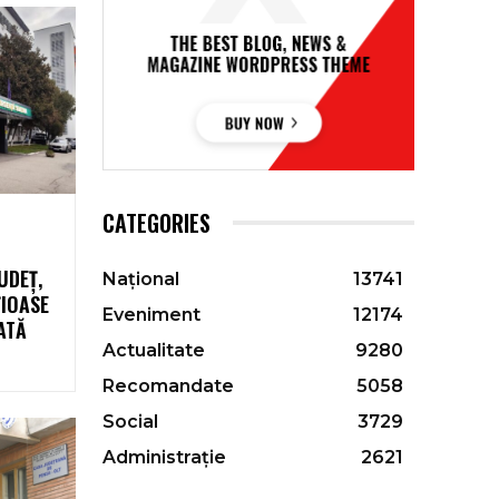
CATEGORIES
UDEȚ,
Național
13741
ȚIOASE
Eveniment
12174
ATĂ
Actualitate
9280
Recomandate
5058
Social
3729
Administrație
2621