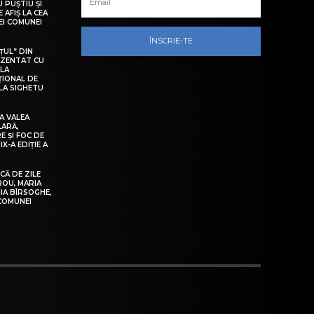
U PUȘTIU ȘI
 AFIȘ LA CEA
LEI COMUNEI
ÎNSCRIE-TE
ȚUL” DIN
EZENTAT CU
 LA
ȚIONAL DE
LA SIGHETU
A VALEA
LARĂ,
E ȘI FOC DE
IX-A EDIȚIE A
Ă DE ZILE
IROU, MARIA
IA BÎRSOGHE,
 COMUNEI