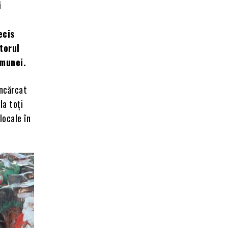
i
ecis
torul
omunei.
încărcat
la toți
locale în