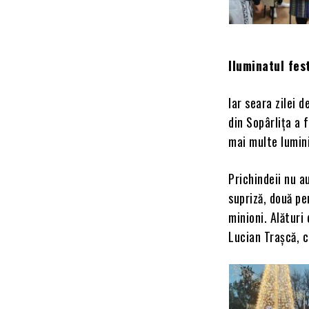
Iluminatul fest
Iar seara zilei 
din Sopârlița a 
mai multe lumini
Prichindeii nu a
supriză, două p
minioni. Alături
Lucian Trașcă, c