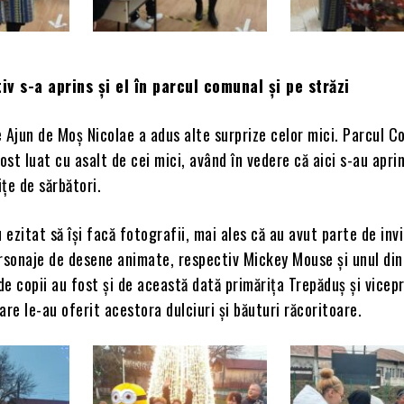
iv s-a aprins și el în parcul comunal și pe străzi
de Ajun de Moș Nicolae a adus alte surprize celor mici. Parcul 
fost luat cu asalt de cei mici, având în vedere că aici s-au apri
țe de sărbători.
u ezitat să își facă fotografii, mai ales că au avut parte de invi
ersonaje de desene animate, respectiv Mickey Mouse și unul din
 de copii au fost și de această dată primărița Trepăduș și vicep
are le-au oferit acestora dulciuri și băuturi răcoritoare.