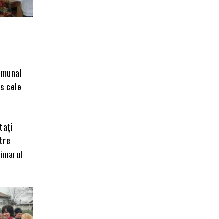
Comunal
ns cele
tați
tre
rimarul