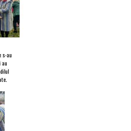
e s-au
i au
dilul
ate.