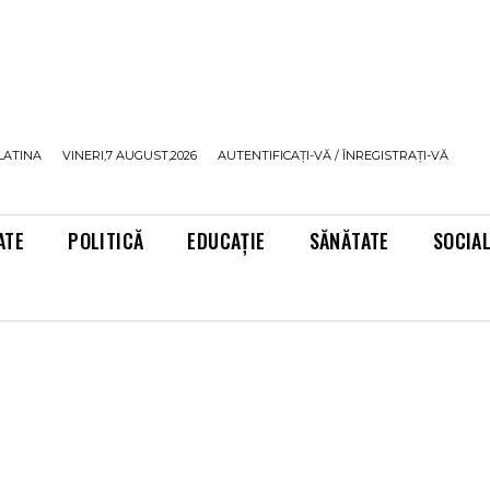
LATINA
VINERI,7 AUGUST,2026
AUTENTIFICAȚI-VĂ / ÎNREGISTRAȚI-VĂ
ATE
POLITICĂ
EDUCAȚIE
SĂNĂTATE
SOCIA