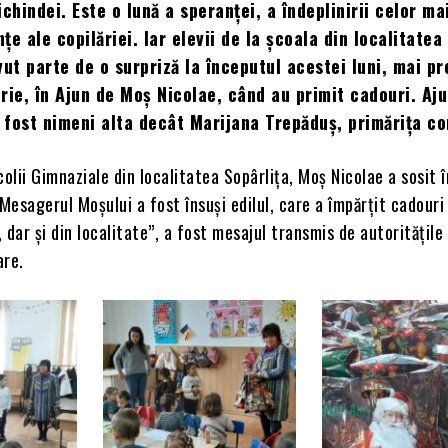
chindei. Este o lună a speranței, a îndeplinirii celor ma
e ale copilăriei. Iar elevii de la școala din localitatea
vut parte de o surpriză la începutul acestei luni, mai pr
rie, în Ajun de Moș Nicolae, când au primit cadouri. Aju
fost nimeni alta decât Marijana Trepăduș, primărița c
colii Gimnaziale din localitatea Sopârlița, Moș Nicolae a sosit 
 Mesagerul Moșului a fost însuși edilul, care a împărțit cadouri 
, dar și din localitate”, a fost mesajul transmis de autoritățile 
are.