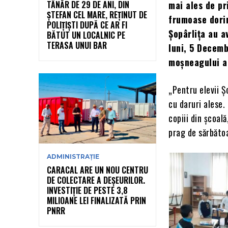
TÂNĂR DE 29 DE ANI, DIN
mai ales de pri
ȘTEFAN CEL MARE, REȚINUT DE
frumoase dorinț
POLIȚIȘTI DUPĂ CE AR FI
Șopârlița au a
BĂTUT UN LOCALNIC PE
TERASA UNUI BAR
luni, 5 Decemb
moșneagului a 
„Pentru elevii Ș
cu daruri alese.
copiii din școală
prag de sărbăto
ADMINISTRAȚIE
CARACAL ARE UN NOU CENTRU
DE COLECTARE A DEȘEURILOR.
INVESTIȚIE DE PESTE 3,8
MILIOANE LEI FINALIZATĂ PRIN
PNRR