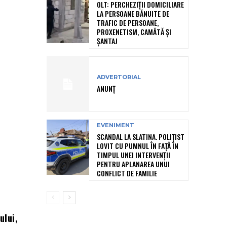
OLT: PERCHEZIŢII DOMICILIARE
LA PERSOANE BĂNUITE DE
TRAFIC DE PERSOANE,
PROXENETISM, CAMĂTĂ ŞI
ŞANTAJ
ADVERTORIAL
ANUNȚ
EVENIMENT
SCANDAL LA SLATINA. POLIȚIST
LOVIT CU PUMNUL ÎN FAȚĂ ÎN
TIMPUL UNEI INTERVENȚII
PENTRU APLANAREA UNUI
CONFLICT DE FAMILIE
ului,