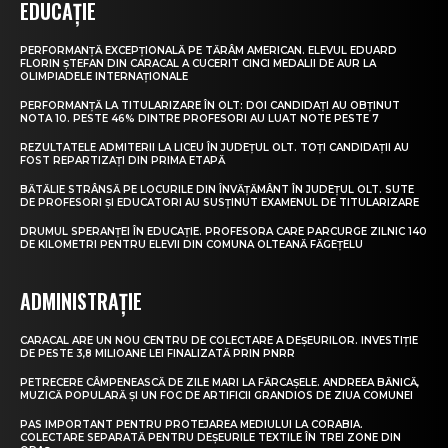
EDUCAȚIE
PERFORMANȚĂ EXCEPȚIONALĂ PE TĂRÂM AMERICAN. ELEVUL EDUARD
FLORIN ȘTEFAN DIN CARACAL A CUCERIT CINCI MEDALII DE AUR LA
OLIMPIADELE INTERNAȚIONALE
PERFORMANȚĂ LA TITULARIZARE ÎN OLT: DOI CANDIDAȚI AU OBȚINUT
NOTA 10. PESTE 46% DINTRE PROFESORI AU LUAT NOTE PESTE 7
REZULTATELE ADMITERII LA LICEU ÎN JUDEȚUL OLT. TOȚI CANDIDAȚII AU
FOST REPARTIZAȚI DIN PRIMA ETAPĂ
BĂTĂLIE STRÂNSĂ PE LOCURILE DIN ÎNVĂȚĂMÂNT ÎN JUDEȚUL OLT. SUTE
DE PROFESORI ȘI EDUCATORI AU SUSȚINUT EXAMENUL DE TITULARIZARE
DRUMUL SPERANȚEI ÎN EDUCAȚIE. PROFESORA CARE PARCURGE ZILNIC 140
DE KILOMETRI PENTRU ELEVII DIN COMUNA OLTEANĂ FĂGEȚELU
ADMINISTRAȚIE
CARACAL ARE UN NOU CENTRU DE COLECTARE A DEȘEURILOR. INVESTIȚIE
DE PESTE 3,8 MILIOANE LEI FINALIZATĂ PRIN PNRR
PETRECERE CÂMPENEASCĂ DE ZILE MARI LA FĂRCAȘELE. ANDREEA BĂNICĂ,
MUZICĂ POPULARĂ ȘI UN FOC DE ARTIFICII GRANDIOS DE ZIUA COMUNEI
PAS IMPORTANT PENTRU PROTEJAREA MEDIULUI LA CORABIA.
COLECTARE SEPARATĂ PENTRU DEȘEURILE TEXTILE ÎN TREI ZONE DIN