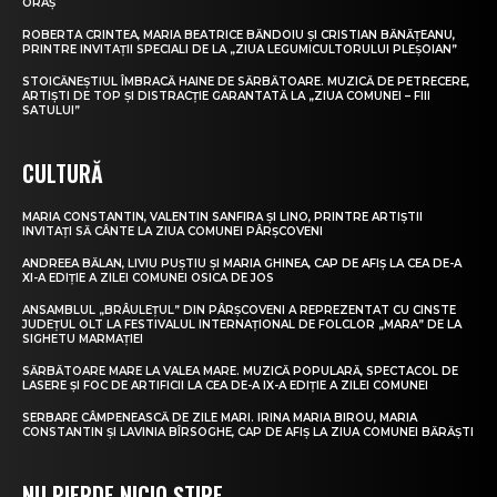
ORAȘ
ROBERTA CRINTEA, MARIA BEATRICE BĂNDOIU ȘI CRISTIAN BĂNĂȚEANU,
PRINTRE INVITAȚII SPECIALI DE LA „ZIUA LEGUMICULTORULUI PLEȘOIAN”
STOICĂNEȘTIUL ÎMBRACĂ HAINE DE SĂRBĂTOARE. MUZICĂ DE PETRECERE,
ARTIȘTI DE TOP ȘI DISTRACȚIE GARANTATĂ LA „ZIUA COMUNEI – FIII
SATULUI”
CULTURĂ
MARIA CONSTANTIN, VALENTIN SANFIRA ȘI LINO, PRINTRE ARTIȘTII
INVITAȚI SĂ CÂNTE LA ZIUA COMUNEI PÂRȘCOVENI
ANDREEA BĂLAN, LIVIU PUȘTIU ȘI MARIA GHINEA, CAP DE AFIȘ LA CEA DE-A
XI-A EDIȚIE A ZILEI COMUNEI OSICA DE JOS
ANSAMBLUL „BRÂULEȚUL” DIN PÂRȘCOVENI A REPREZENTAT CU CINSTE
JUDEȚUL OLT LA FESTIVALUL INTERNAȚIONAL DE FOLCLOR „MARA” DE LA
SIGHETU MARMAȚIEI
SĂRBĂTOARE MARE LA VALEA MARE. MUZICĂ POPULARĂ, SPECTACOL DE
LASERE ȘI FOC DE ARTIFICII LA CEA DE-A IX-A EDIȚIE A ZILEI COMUNEI
SERBARE CÂMPENEASCĂ DE ZILE MARI. IRINA MARIA BIROU, MARIA
CONSTANTIN ȘI LAVINIA BÎRSOGHE, CAP DE AFIȘ LA ZIUA COMUNEI BĂRĂȘTI
NU PIERDE NICIO ȘTIRE