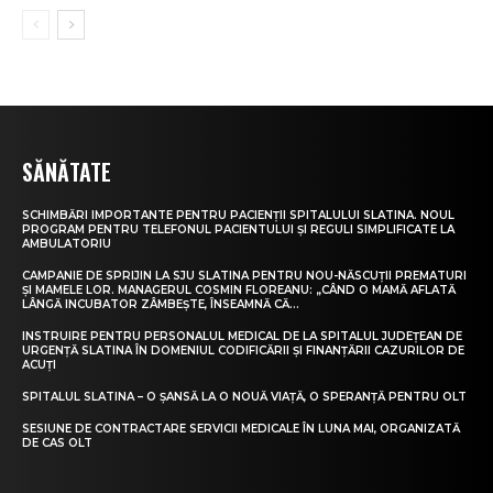
SĂNĂTATE
SCHIMBĂRI IMPORTANTE PENTRU PACIENȚII SPITALULUI SLATINA. NOUL
PROGRAM PENTRU TELEFONUL PACIENTULUI ȘI REGULI SIMPLIFICATE LA
AMBULATORIU
CAMPANIE DE SPRIJIN LA SJU SLATINA PENTRU NOU-NĂSCUȚII PREMATURI
ȘI MAMELE LOR. MANAGERUL COSMIN FLOREANU: „CÂND O MAMĂ AFLATĂ
LÂNGĂ INCUBATOR ZÂMBEȘTE, ÎNSEAMNĂ CĂ...
INSTRUIRE PENTRU PERSONALUL MEDICAL DE LA SPITALUL JUDEȚEAN DE
URGENȚĂ SLATINA ÎN DOMENIUL CODIFICĂRII ȘI FINANȚĂRII CAZURILOR DE
ACUȚI
SPITALUL SLATINA – O ȘANSĂ LA O NOUĂ VIAȚĂ, O SPERANȚĂ PENTRU OLT
SESIUNE DE CONTRACTARE SERVICII MEDICALE ÎN LUNA MAI, ORGANIZATĂ
DE CAS OLT