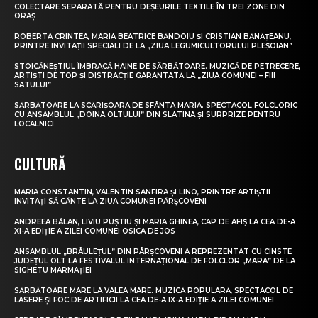
COLECTARE SEPARATĂ PENTRU DEȘEURILE TEXTILE ÎN TREI ZONE DIN
ORAȘ
ROBERTA CRINTEA, MARIA BEATRICE BĂNDOIU ȘI CRISTIAN BĂNĂȚEANU,
PRINTRE INVITAȚII SPECIALI DE LA „ZIUA LEGUMICULTORULUI PLEȘOIAN”
STOICĂNEȘTIUL ÎMBRACĂ HAINE DE SĂRBĂTOARE. MUZICĂ DE PETRECERE,
ARTIȘTI DE TOP ȘI DISTRACȚIE GARANTATĂ LA „ZIUA COMUNEI – FIII
SATULUI”
SĂRBĂTOARE LA SCĂRIȘOARA DE SFÂNTA MARIA. SPECTACOL FOLCLORIC
CU ANSAMBLUL „DOINA OLTULUI” DIN SLATINA ȘI SURPRIZE PENTRU
LOCALNICI
CULTURĂ
MARIA CONSTANTIN, VALENTIN SANFIRA ȘI LINO, PRINTRE ARTIȘTII
INVITAȚI SĂ CÂNTE LA ZIUA COMUNEI PÂRȘCOVENI
ANDREEA BĂLAN, LIVIU PUȘTIU ȘI MARIA GHINEA, CAP DE AFIȘ LA CEA DE-A
XI-A EDIȚIE A ZILEI COMUNEI OSICA DE JOS
ANSAMBLUL „BRÂULEȚUL” DIN PÂRȘCOVENI A REPREZENTAT CU CINSTE
JUDEȚUL OLT LA FESTIVALUL INTERNAȚIONAL DE FOLCLOR „MARA” DE LA
SIGHETU MARMAȚIEI
SĂRBĂTOARE MARE LA VALEA MARE. MUZICĂ POPULARĂ, SPECTACOL DE
LASERE ȘI FOC DE ARTIFICII LA CEA DE-A IX-A EDIȚIE A ZILEI COMUNEI