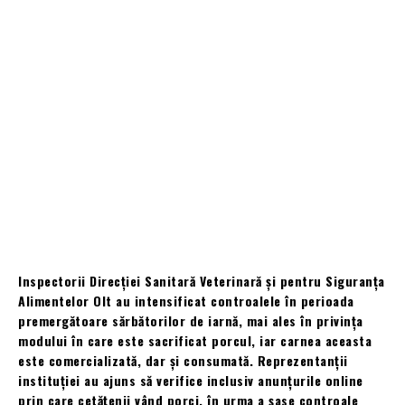
Inspectorii Direcției Sanitară Veterinară și pentru Siguranța
Alimentelor Olt au intensificat controalele în perioada
premergătoare sărbătorilor de iarnă, mai ales în privința
modului în care este sacrificat porcul, iar carnea aceasta
este comercializată, dar și consumată. Reprezentanții
instituției au ajuns să verifice inclusiv anunțurile online
prin care cetățenii vând porci, în urma a șase controale