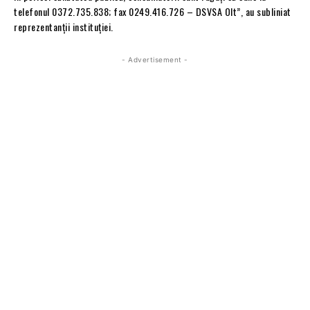
telefonul 0372.735.838; fax 0249.416.726 – DSVSA Olt”, au subliniat
reprezentanții instituției.
- Advertisement -