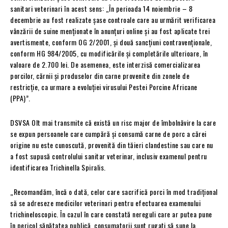
sanitari veterinari în acest sens: „În perioada 14 noiembrie – 8
decembrie au fost realizate șase controale care au urmărit verificarea
vânzării de suine menționate în anunțuri online și au fost aplicate trei
avertismente, conform OG 2/2001, și două sancțiuni contravenționale,
conform HG 984/2005, cu modificările și completările ulterioare, în
valoare de 2.700 lei. De asemenea, este interzisă comercializarea
porcilor, cărnii și produselor din carne provenite din zonele de
restricție, ca urmare a evoluției virusului Pestei Porcine Africane
(PPA)”.
DSVSA Olt mai transmite că există un risc major de îmbolnăvire la care
se expun persoanele care cumpără şi consumă carne de porc a cărei
origine nu este cunoscută, provenită din tăieri clandestine sau care nu
a fost supusă controlului sanitar veterinar, inclusiv examenul pentru
identificarea Trichinella Spiralis.
„Recomandăm, încă o dată, celor care sacrifică porci în mod tradiţional
să se adreseze medicilor veterinari pentru efectuarea examenului
trichineloscopic. În cazul în care constată nereguli care ar putea pune
în pericol sănătatea publică, consumatorii sunt rugaţi să sune la