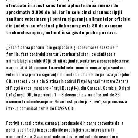
efectuate în acest sens fiind aplicate două amenzi de
aproximativ 3.000 de lei. Iar în cele cinci circumscripții
sanitare veterinare și pentru siguranța alimentelor oficiale
din județ s-au efectuat până acum peste 80 de examene
trichineloscopice, nefiind însă găsite probe pozitive.
„Sacrificarea porcului din gospodărie şi consumarea acestuia în
familie, fără controlul sanitar veterinar al stării de sănătate a
animalului şi a salubrităţii cărnii obţinute, poate avea consecinţe grave
asupra sănătății umane. La nivelul celor cinci circumscripții sanitare
veterinare și pentru siguranța alimentelor oficiale de pe raza județului
Olt, respectiv cele din Slatina (în cadrul Pieței Agroalimentare Zahana
și Pieței Agroalimentare «Frații Buzești»), din Caracal, Corabia, Balș și
Drăgănești Olt, în perioada 1 – 8 decembrie s-au efectuat de 83
examene trichineloscopice. Nu au fost probe pozitive”, se precizează
într-un comunicat remis de DSVSA Olt.
Potrivit sursei citate, carnea și produsele din carne provenite de la
porcii sacrificați în gospodăriile populației sunt interzise a fi
comercializate. Șase controale au fost efectuate de inspectorii