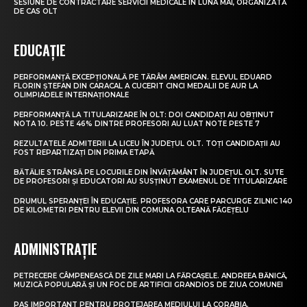
SESIUNE DE CONTRACTARE SERVICII MEDICALE ÎN LUNA MAI, ORGANIZATĂ
DE CAS OLT
EDUCAȚIE
PERFORMANȚĂ EXCEPȚIONALĂ PE TĂRÂM AMERICAN. ELEVUL EDUARD
FLORIN ȘTEFAN DIN CARACAL A CUCERIT CINCI MEDALII DE AUR LA
OLIMPIADELE INTERNAȚIONALE
PERFORMANȚĂ LA TITULARIZARE ÎN OLT: DOI CANDIDAȚI AU OBȚINUT
NOTA 10. PESTE 46% DINTRE PROFESORI AU LUAT NOTE PESTE 7
REZULTATELE ADMITERII LA LICEU ÎN JUDEȚUL OLT. TOȚI CANDIDAȚII AU
FOST REPARTIZAȚI DIN PRIMA ETAPĂ
BĂTĂLIE STRÂNSĂ PE LOCURILE DIN ÎNVĂȚĂMÂNT ÎN JUDEȚUL OLT. SUTE
DE PROFESORI ȘI EDUCATORI AU SUSȚINUT EXAMENUL DE TITULARIZARE
DRUMUL SPERANȚEI ÎN EDUCAȚIE. PROFESORA CARE PARCURGE ZILNIC 140
DE KILOMETRI PENTRU ELEVII DIN COMUNA OLTEANĂ FĂGEȚELU
ADMINISTRAȚIE
PETRECERE CÂMPENEASCĂ DE ZILE MARI LA FĂRCAȘELE. ANDREEA BĂNICĂ,
MUZICĂ POPULARĂ ȘI UN FOC DE ARTIFICII GRANDIOS DE ZIUA COMUNEI
PAS IMPORTANT PENTRU PROTEJAREA MEDIULUI LA CORABIA.