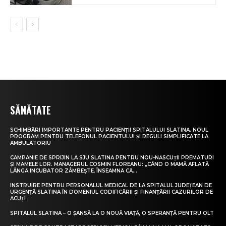
SĂNĂTATE
SCHIMBĂRI IMPORTANTE PENTRU PACIENȚII SPITALULUI SLATINA. NOUL
PROGRAM PENTRU TELEFONUL PACIENTULUI ȘI REGULI SIMPLIFICATE LA
AMBULATORIU
CAMPANIE DE SPRIJIN LA SJU SLATINA PENTRU NOU-NĂSCUȚII PREMATURI
ȘI MAMELE LOR. MANAGERUL COSMIN FLOREANU: „CÂND O MAMĂ AFLATĂ
LÂNGĂ INCUBATOR ZÂMBEȘTE, ÎNSEAMNĂ CĂ...
INSTRUIRE PENTRU PERSONALUL MEDICAL DE LA SPITALUL JUDEȚEAN DE
URGENȚĂ SLATINA ÎN DOMENIUL CODIFICĂRII ȘI FINANȚĂRII CAZURILOR DE
ACUȚI
SPITALUL SLATINA – O ȘANSĂ LA O NOUĂ VIAȚĂ, O SPERANȚĂ PENTRU OLT