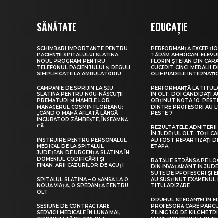
SĂNĂTATE
EDUCAȚIE
SCHIMBĂRI IMPORTANTE PENTRU
PERFORMANȚĂ EXCEPȚIO
PACIENȚII SPITALULUI SLATINA.
TĂRÂM AMERICAN. ELEV
NOUL PROGRAM PENTRU
FLORIN ȘTEFAN DIN CARA
TELEFONUL PACIENTULUI ȘI REGULI
CUCERIT CINCI MEDALII D
SIMPLIFICATE LA AMBULATORIU
OLIMPIADELE INTERNAȚI
CAMPANIE DE SPRIJIN LA SJU
PERFORMANȚĂ LA TITUL
SLATINA PENTRU NOU-NĂSCUȚII
ÎN OLT: DOI CANDIDAȚI A
PREMATURI ȘI MAMELE LOR.
OBȚINUT NOTA 10. PEST
MANAGERUL COSMIN FLOREANU:
DINTRE PROFESORI AU 
„CÂND O MAMĂ AFLATĂ LÂNGĂ
PESTE 7
INCUBATOR ZÂMBEȘTE, ÎNSEAMNĂ
CĂ...
REZULTATELE ADMITERII 
ÎN JUDEȚUL OLT. TOȚI CA
INSTRUIRE PENTRU PERSONALUL
AU FOST REPARTIZAȚI D
MEDICAL DE LA SPITALUL
ETAPĂ
JUDEȚEAN DE URGENȚĂ SLATINA ÎN
DOMENIUL CODIFICĂRII ȘI
BĂTĂLIE STRÂNSĂ PE LO
FINANȚĂRII CAZURILOR DE ACUȚI
DIN ÎNVĂȚĂMÂNT ÎN JUDE
SUTE DE PROFESORI ȘI 
SPITALUL SLATINA – O ȘANSĂ LA O
AU SUSȚINUT EXAMENUL 
NOUĂ VIAȚĂ, O SPERANȚĂ PENTRU
TITULARIZARE
OLT
DRUMUL SPERANȚEI ÎN E
SESIUNE DE CONTRACTARE
PROFESORA CARE PARC
SERVICII MEDICALE ÎN LUNA MAI,
ZILNIC 140 DE KILOMETR