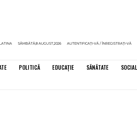
LATINA
SÂMBĂTĂ,8 AUGUST,2026
AUTENTIFICAȚI-VĂ / ÎNREGISTRAȚI-VĂ
ATE
POLITICĂ
EDUCAȚIE
SĂNĂTATE
SOCIA