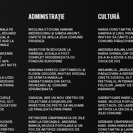
ADMINISTRAȚIE
CULTURĂ
NALĂ PE
NICULINA STOICAN, MARIAN
MARIA CONSTANTIN, 
UL EDUARD
MEDREGONIU ȘI SANDA ARGINT,
SANFIRA ȘI LINO, PRI
CAL A
CAPETE DE AFIȘ LA ZIUA COMUNEI
INVITAȚI SĂ CÂNTE LA
E AUR LA
PRISEACA
COMUNEI PÂRȘCOVEN
ONALE
INVESTIȚIE ÎN EDUCAȚIE LA
ANDREEA BĂLAN, LIVI
ARIZARE
OBÂRȘIA. ȘCOALA A FOST
MARIA GHINEA, CAP DE
U
COMPLET MODERNIZATĂ CU
DE-A XI-A EDIȚIE A ZI
E 46%
FONDURI EUROPENE
OSICA DE JOS
LUAT NOTE
MARIANA IONESCU CĂPITĂNESCU ȘI
ANSAMBLUL „BRÂULE
FLORIN GRIGORE, INVITAȚI SPECIALI
PÂRȘCOVENI A REPR
LA LICEU
DE SFÂNTA MARIA LA
CINSTE JUDEȚUL OLT
NDIDAȚII
SĂRBĂTOAREA DIN SATUL
FESTIVALUL INTERNA
IN PRIMA
FRUNZARU AL COMUNEI
FOLCLOR „MARA” DE 
SPRÂNCENATA
MARMAȚIEI
CURILE
CARACAL ARE UN NOU CENTRU DE
SĂRBĂTOARE MARE L
ȚUL OLT.
COLECTARE A DEȘEURILOR.
MARE. MUZICĂ POPU
EDUCATORI
INVESTIȚIE DE PESTE 3,8 MILIOANE
SPECTACOL DE LASER
DE
LEI FINALIZATĂ PRIN PNRR
ARTIFICII LA CEA DE-A 
ZILEI COMUNEI
PETRECERE CÂMPENEASCĂ DE ZILE
DUCAȚIE.
MARI LA FĂRCAȘELE. ANDREEA
SERBARE CÂMPENEASC
URGE
BĂNICĂ, MUZICĂ POPULARĂ ȘI UN
MARI. IRINA MARIA B
I PENTRU
FOC DE ARTIFICII GRANDIOS DE
CONSTANTIN ȘI LAVIN