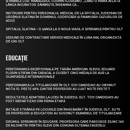
ȘI MAMELE LOR. MANAGERUL COSMIN FLOREANU: „CÂND O MAMĂ AFLATĂ
LÂNGĂ INCUBATOR ZÂMBEȘTE, ÎNSEAMNĂ CĂ...
INSTRUIRE PENTRU PERSONALUL MEDICAL DE LA SPITALUL JUDEȚEAN DE
URGENȚĂ SLATINA ÎN DOMENIUL CODIFICĂRII ȘI FINANȚĂRII CAZURILOR DE
ACUȚI
SPITALUL SLATINA – O ȘANSĂ LA O NOUĂ VIAȚĂ, O SPERANȚĂ PENTRU OLT
SESIUNE DE CONTRACTARE SERVICII MEDICALE ÎN LUNA MAI, ORGANIZATĂ
DE CAS OLT
EDUCAȚIE
PERFORMANȚĂ EXCEPȚIONALĂ PE TĂRÂM AMERICAN. ELEVUL EDUARD
FLORIN ȘTEFAN DIN CARACAL A CUCERIT CINCI MEDALII DE AUR LA
OLIMPIADELE INTERNAȚIONALE
PERFORMANȚĂ LA TITULARIZARE ÎN OLT: DOI CANDIDAȚI AU OBȚINUT
NOTA 10. PESTE 46% DINTRE PROFESORI AU LUAT NOTE PESTE 7
REZULTATELE ADMITERII LA LICEU ÎN JUDEȚUL OLT. TOȚI CANDIDAȚII AU
FOST REPARTIZAȚI DIN PRIMA ETAPĂ
BĂTĂLIE STRÂNSĂ PE LOCURILE DIN ÎNVĂȚĂMÂNT ÎN JUDEȚUL OLT. SUTE
DE PROFESORI ȘI EDUCATORI AU SUSȚINUT EXAMENUL DE TITULARIZARE
DRUMUL SPERANȚEI ÎN EDUCAȚIE. PROFESORA CARE PARCURGE ZILNIC 140
DE KILOMETRI PENTRU ELEVII DIN COMUNA OLTEANĂ FĂGEȚELU