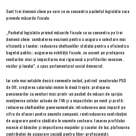
Sunt trei domenii cheie pe care se va concentra pachetul legislativ care
prevede măsurile fiscale.
„Pachetul legislativ privind măsurile fiscale se va concentra pe trei
domenii cheie: combaterea evaziunii pentru a asigura o colectare mai
eficientă a taxelor; reducerea cheltuielilor statului pentru a eficientiza
bugetul public;; asigurarea echității fiscale, cu accent pe protejarea
veniturilor mici și impozitarea mai riguroasă a profiturilor excesive,
viciilor și luxului”, a spus parlamentarul social democrat.
Iar cele mai notabile decizii convenite includ, potrivit senatorului PSD
de Olt, creșterea salariului minim în două trepte; protejarea
pensionarilor cu venituri mici printr-un pachet de măsuri de sprijin;
menținerea cotelor actuale de TVA și a impozitelor pe venit și profit;
reducerea cheltuielilor guvernamentale; introducerea unui impozit pe
cifra de afaceri pentru anumite companii; reintroducerea contribuției
de asigurare pentru sănătate în anumite sectoare; taxarea profitului
excesiv al băncilor și impozitarea mașinilor și caselor de lux; plafonarea
contribuției de asigurare socială pentru liber-profesioniști;