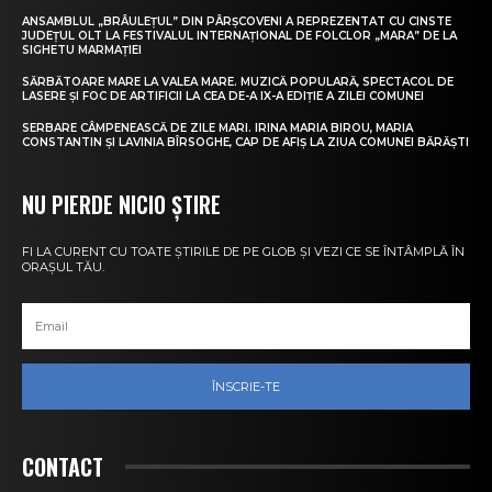
ANSAMBLUL „BRÂULEȚUL” DIN PÂRȘCOVENI A REPREZENTAT CU CINSTE
JUDEȚUL OLT LA FESTIVALUL INTERNAȚIONAL DE FOLCLOR „MARA” DE LA
SIGHETU MARMAȚIEI
SĂRBĂTOARE MARE LA VALEA MARE. MUZICĂ POPULARĂ, SPECTACOL DE
LASERE ȘI FOC DE ARTIFICII LA CEA DE-A IX-A EDIȚIE A ZILEI COMUNEI
SERBARE CÂMPENEASCĂ DE ZILE MARI. IRINA MARIA BIROU, MARIA
CONSTANTIN ȘI LAVINIA BÎRSOGHE, CAP DE AFIȘ LA ZIUA COMUNEI BĂRĂȘTI
NU PIERDE NICIO ȘTIRE
FI LA CURENT CU TOATE ȘTIRILE DE PE GLOB ȘI VEZI CE SE ÎNTÂMPLĂ ÎN
ORAȘUL TĂU.
ÎNSCRIE-TE
CONTACT