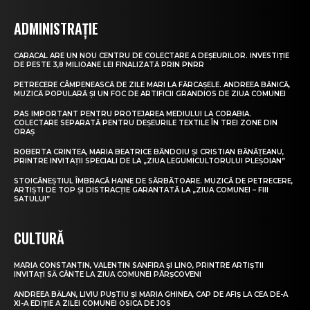
ADMINISTRAȚIE
CARACAL ARE UN NOU CENTRU DE COLECTARE A DEȘEURILOR. INVESTIȚIE
DE PESTE 3,8 MILIOANE LEI FINALIZATĂ PRIN PNRR
PETRECERE CÂMPENEASCĂ DE ZILE MARI LA FĂRCAȘELE. ANDREEA BĂNICĂ,
MUZICĂ POPULARĂ ȘI UN FOC DE ARTIFICII GRANDIOS DE ZIUA COMUNEI
PAS IMPORTANT PENTRU PROTEJAREA MEDIULUI LA CORABIA.
COLECTARE SEPARATĂ PENTRU DEȘEURILE TEXTILE ÎN TREI ZONE DIN
ORAȘ
ROBERTA CRINTEA, MARIA BEATRICE BĂNDOIU ȘI CRISTIAN BĂNĂȚEANU,
PRINTRE INVITAȚII SPECIALI DE LA „ZIUA LEGUMICULTORULUI PLEȘOIAN”
STOICĂNEȘTIUL ÎMBRACĂ HAINE DE SĂRBĂTOARE. MUZICĂ DE PETRECERE,
ARTIȘTI DE TOP ȘI DISTRACȚIE GARANTATĂ LA „ZIUA COMUNEI – FIII
SATULUI”
CULTURĂ
MARIA CONSTANTIN, VALENTIN SANFIRA ȘI LINO, PRINTRE ARTIȘTII
INVITAȚI SĂ CÂNTE LA ZIUA COMUNEI PÂRȘCOVENI
ANDREEA BĂLAN, LIVIU PUȘTIU ȘI MARIA GHINEA, CAP DE AFIȘ LA CEA DE-A
XI-A EDIȚIE A ZILEI COMUNEI OSICA DE JOS