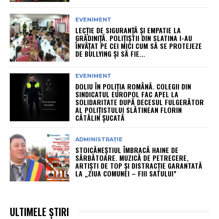
EVENIMENT
LECȚIE DE SIGURANȚĂ ȘI EMPATIE LA
GRĂDINIȚĂ. POLIȚIȘTII DIN SLATINA I-AU
ÎNVĂȚAT PE CEI MICI CUM SĂ SE PROTEJEZE
DE BULLYING ȘI SĂ FIE...
EVENIMENT
DOLIU ÎN POLIȚIA ROMÂNĂ. COLEGII DIN
SINDICATUL EUROPOL FAC APEL LA
SOLIDARITATE DUPĂ DECESUL FULGERĂTOR
AL POLIȚISTULUI SLĂTINEAN FLORIN
CĂTĂLIN ȘUCATĂ
ADMINISTRAȚIE
STOICĂNEȘTIUL ÎMBRACĂ HAINE DE
SĂRBĂTOARE. MUZICĂ DE PETRECERE,
ARTIȘTI DE TOP ȘI DISTRACȚIE GARANTATĂ
LA „ZIUA COMUNEI – FIII SATULUI”
ULTIMELE ȘTIRI