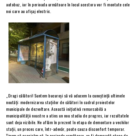
autobuz, iar în perioada următoare în locul acestora vor fi montate cele
noi care au afișaj electric.
„Dragi călători! Suntem bucuroși să vă aducem la cunoștință ultimele
noutăți: modernizarea stațiilor de călători în cadrul proiectelor
municipale de dezvoltare. Această inițiativă remarcabilă a
municipalității noastre a atins un nou stadiu de progres, iar rezultatele
sunt deja vizibile. Ne aflăm în prezent în etapa de demontare a vechilor
stații, un proces care, într-adevăr, poate cauza disconfort temporar.
Ținem să precizăm că, în perioada următoare, va fi demarată etapa de