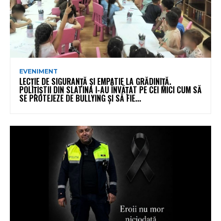
EVENIMENT
LECȚIE DE SIGURANȚĂ ȘI EMPATIE LA GRĂDINIȚĂ.
POLIȚIȘTII DIN SLATINA I-AU ÎNVĂȚAT PE CEI MICI CUM SĂ
SE PROTEJEZE DE BULLYING ȘI SĂ FIE...