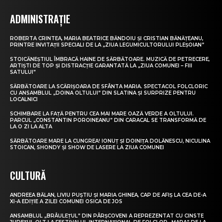
ADMINISTRAȚIE
ROBERTA CRINTEA, MARIA BEATRICE BĂNDOIU ȘI CRISTIAN BĂNĂȚEANU,
PRINTRE INVITAȚII SPECIALI DE LA „ZIUA LEGUMICULTORULUI PLEȘOIAN”
STOICĂNEȘTIUL ÎMBRACĂ HAINE DE SĂRBĂTOARE. MUZICĂ DE PETRECERE,
ARTIȘTI DE TOP ȘI DISTRACȚIE GARANTATĂ LA „ZIUA COMUNEI – FIII
SATULUI”
SĂRBĂTOARE LA SCĂRIȘOARA DE SFÂNTA MARIA. SPECTACOL FOLCLORIC
CU ANSAMBLUL „DOINA OLTULUI” DIN SLATINA ȘI SURPRIZE PENTRU
LOCALNICI
SCHIMBARE LA FAȚĂ PENTRU CEA MAI MARE OAZĂ VERDE A OLTULUI.
PARCUL „CONSTANTIN POROINEANU” DIN CARACAL SE TRANSFORMĂ DE
LA O ZI LA ALTA
SĂRBĂTOARE MARE LA CUNGREA! IONUȚ ȘI DOINIȚA DOLĂNESCU, NICULINA
STOICAN, SHONDY ȘI SHOW DE LASERE LA ZIUA COMUNEI
CULTURĂ
ANDREEA BĂLAN, LIVIU PUȘTIU ȘI MARIA GHINEA, CAP DE AFIȘ LA CEA DE-A
XI-A EDIȚIE A ZILEI COMUNEI OSICA DE JOS
ANSAMBLUL „BRÂULEȚUL” DIN PÂRȘCOVENI A REPREZENTAT CU CINSTE