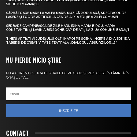
JUDEȚUL OLT LA FESTIVALUL INTERNAȚIONAL DE FOLCLOR „MARA” DE LA
SIGHETU MARMAȚIEI
SĂRBĂTOARE MARE LA VALEA MARE. MUZICĂ POPULARĂ, SPECTACOL DE
LASERE ȘI FOC DE ARTIFICII LA CEA DE-A IX-A EDIȚIE A ZILEI COMUNEI
SERBARE CÂMPENEASCĂ DE ZILE MARI. IRINA MARIA BIROU, MARIA
CONSTANTIN ȘI LAVINIA BÎRSOGHE, CAP DE AFIȘ LA ZIUA COMUNEI BĂRĂȘTI
TINERI ARTIȘTI AI JUDEȚULUI OLT, ÎNAPOI PE SCENĂ. ÎNCEPE A IX-A EDIȚIE A
TABEREI DE CREATIVITATE TEATRALĂ „DIALOGUL ABSURZILOR…?”
NU PIERDE NICIO ȘTIRE
FI LA CURENT CU TOATE ȘTIRILE DE PE GLOB ȘI VEZI CE SE ÎNTÂMPLĂ ÎN
ORAȘUL TĂU.
ÎNSCRIE-TE
CONTACT