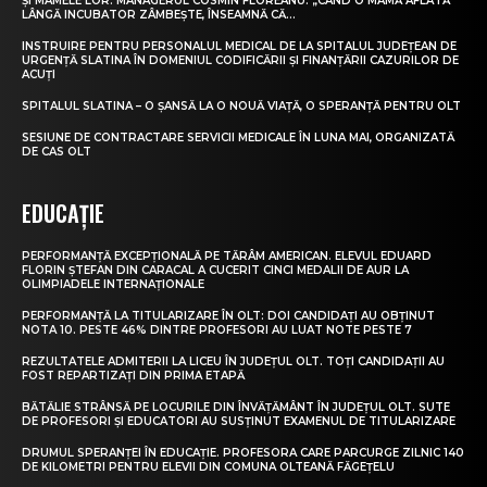
ȘI MAMELE LOR. MANAGERUL COSMIN FLOREANU: „CÂND O MAMĂ AFLATĂ
LÂNGĂ INCUBATOR ZÂMBEȘTE, ÎNSEAMNĂ CĂ...
INSTRUIRE PENTRU PERSONALUL MEDICAL DE LA SPITALUL JUDEȚEAN DE
URGENȚĂ SLATINA ÎN DOMENIUL CODIFICĂRII ȘI FINANȚĂRII CAZURILOR DE
ACUȚI
SPITALUL SLATINA – O ȘANSĂ LA O NOUĂ VIAȚĂ, O SPERANȚĂ PENTRU OLT
SESIUNE DE CONTRACTARE SERVICII MEDICALE ÎN LUNA MAI, ORGANIZATĂ
DE CAS OLT
EDUCAȚIE
PERFORMANȚĂ EXCEPȚIONALĂ PE TĂRÂM AMERICAN. ELEVUL EDUARD
FLORIN ȘTEFAN DIN CARACAL A CUCERIT CINCI MEDALII DE AUR LA
OLIMPIADELE INTERNAȚIONALE
PERFORMANȚĂ LA TITULARIZARE ÎN OLT: DOI CANDIDAȚI AU OBȚINUT
NOTA 10. PESTE 46% DINTRE PROFESORI AU LUAT NOTE PESTE 7
REZULTATELE ADMITERII LA LICEU ÎN JUDEȚUL OLT. TOȚI CANDIDAȚII AU
FOST REPARTIZAȚI DIN PRIMA ETAPĂ
BĂTĂLIE STRÂNSĂ PE LOCURILE DIN ÎNVĂȚĂMÂNT ÎN JUDEȚUL OLT. SUTE
DE PROFESORI ȘI EDUCATORI AU SUSȚINUT EXAMENUL DE TITULARIZARE
DRUMUL SPERANȚEI ÎN EDUCAȚIE. PROFESORA CARE PARCURGE ZILNIC 140
DE KILOMETRI PENTRU ELEVII DIN COMUNA OLTEANĂ FĂGEȚELU