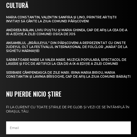
CULTURĂ
MARIA CONSTANTIN, VALENTIN SANFIRA ȘI LINO, PRINTRE ARTIȘTII
INVITAȚI SĂ CÂNTE LA ZIUA COMUNEI PÂRȘCOVENI
ANDREEA BĂLAN, LIVIU PUȘTIU ȘI MARIA GHINEA, CAP DE AFIȘ LA CEA DE-A
XI-A EDIȚIE A ZILEI COMUNEI OSICA DE JOS
ANSAMBLUL „BRÂULEȚUL” DIN PÂRȘCOVENI A REPREZENTAT CU CINSTE
JUDEȚUL OLT LA FESTIVALUL INTERNAȚIONAL DE FOLCLOR „MARA” DE LA
SIGHETU MARMAȚIEI
SĂRBĂTOARE MARE LA VALEA MARE. MUZICĂ POPULARĂ, SPECTACOL DE
LASERE ȘI FOC DE ARTIFICII LA CEA DE-A IX-A EDIȚIE A ZILEI COMUNEI
SERBARE CÂMPENEASCĂ DE ZILE MARI. IRINA MARIA BIROU, MARIA
CONSTANTIN ȘI LAVINIA BÎRSOGHE, CAP DE AFIȘ LA ZIUA COMUNEI BĂRĂȘTI
NU PIERDE NICIO ȘTIRE
FI LA CURENT CU TOATE ȘTIRILE DE PE GLOB ȘI VEZI CE SE ÎNTÂMPLĂ ÎN
ORAȘUL TĂU.