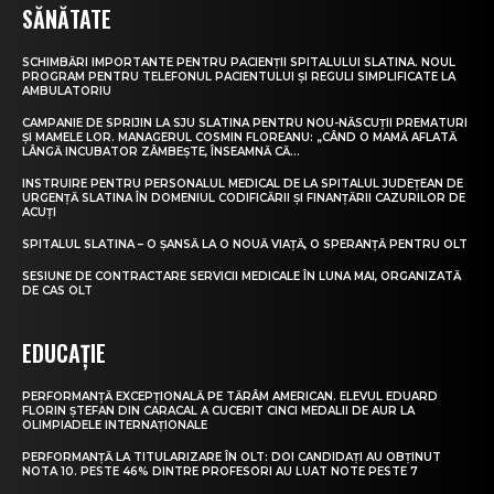
SĂNĂTATE
SCHIMBĂRI IMPORTANTE PENTRU PACIENȚII SPITALULUI SLATINA. NOUL
PROGRAM PENTRU TELEFONUL PACIENTULUI ȘI REGULI SIMPLIFICATE LA
AMBULATORIU
CAMPANIE DE SPRIJIN LA SJU SLATINA PENTRU NOU-NĂSCUȚII PREMATURI
ȘI MAMELE LOR. MANAGERUL COSMIN FLOREANU: „CÂND O MAMĂ AFLATĂ
LÂNGĂ INCUBATOR ZÂMBEȘTE, ÎNSEAMNĂ CĂ...
INSTRUIRE PENTRU PERSONALUL MEDICAL DE LA SPITALUL JUDEȚEAN DE
URGENȚĂ SLATINA ÎN DOMENIUL CODIFICĂRII ȘI FINANȚĂRII CAZURILOR DE
ACUȚI
SPITALUL SLATINA – O ȘANSĂ LA O NOUĂ VIAȚĂ, O SPERANȚĂ PENTRU OLT
SESIUNE DE CONTRACTARE SERVICII MEDICALE ÎN LUNA MAI, ORGANIZATĂ
DE CAS OLT
EDUCAȚIE
PERFORMANȚĂ EXCEPȚIONALĂ PE TĂRÂM AMERICAN. ELEVUL EDUARD
FLORIN ȘTEFAN DIN CARACAL A CUCERIT CINCI MEDALII DE AUR LA
OLIMPIADELE INTERNAȚIONALE
PERFORMANȚĂ LA TITULARIZARE ÎN OLT: DOI CANDIDAȚI AU OBȚINUT
NOTA 10. PESTE 46% DINTRE PROFESORI AU LUAT NOTE PESTE 7