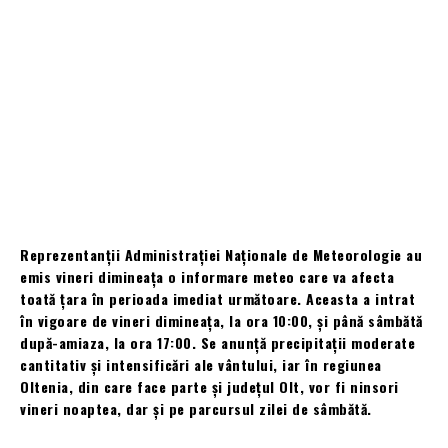
Reprezentanții Administrației Naționale de Meteorologie au
emis vineri dimineața o informare meteo care va afecta
toată țara în perioada imediat următoare. Aceasta a intrat
în vigoare de vineri dimineața, la ora 10:00, și până sâmbătă
după-amiaza, la ora 17:00. Se anunță precipitații moderate
cantitativ și intensificări ale vântului, iar în regiunea
Oltenia, din care face parte și județul Olt, vor fi ninsori
vineri noaptea, dar și pe parcursul zilei de sâmbătă.