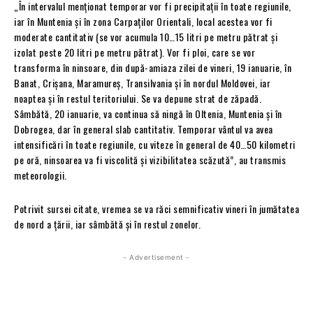
„În intervalul menționat temporar vor fi precipitații în toate regiunile,
iar în Muntenia și în zona Carpaților Orientali, local acestea vor fi
moderate cantitativ (se vor acumula 10…15 litri pe metru pătrat și
izolat peste 20 litri pe metru pătrat). Vor fi ploi, care se vor
transforma în ninsoare, din după-amiaza zilei de vineri, 19 ianuarie, în
Banat, Crișana, Maramureș, Transilvania și în nordul Moldovei, iar
noaptea și în restul teritoriului. Se va depune strat de zăpadă.
Sâmbătă, 20 ianuarie, va continua să ningă în Oltenia, Muntenia și în
Dobrogea, dar în general slab cantitativ. Temporar vântul va avea
intensificări în toate regiunile, cu viteze în general de 40…50 kilometri
pe oră, ninsoarea va fi viscolită și vizibilitatea scăzută”, au transmis
meteorologii.
Potrivit sursei citate, vremea se va răci semnificativ vineri în jumătatea
de nord a țării, iar sâmbătă și în restul zonelor.
- Advertisement -