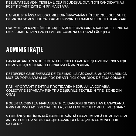
REZULTATELE ADMITERII LA LICEU ÎN JUDEȚUL OLT. TOȚI CANDIDAȚII AU
FOST REPARTIZAȚI DIN PRIMA ETAPĂ
BĂTĂLIE STRÂNSĂ PE LOCURILE DIN ÎNVĂȚĂMÂNT ÎN JUDEȚUL OLT. SUTE
DE PROFESORI ȘI EDUCATORI AU SUSȚINUT EXAMENUL DE TITULARIZARE
DRUMUL SPERANȚEI ÎN EDUCAȚIE. PROFESORA CARE PARCURGE ZILNIC 140
DE KILOMETRI PENTRU ELEVII DIN COMUNA OLTEANĂ FĂGEȚELU
ADMINISTRAȚIE
CARACAL ARE UN NOU CENTRU DE COLECTARE A DEȘEURILOR. INVESTIȚIE
DE PESTE 3,8 MILIOANE LEI FINALIZATĂ PRIN PNRR
PETRECERE CÂMPENEASCĂ DE ZILE MARI LA FĂRCAȘELE. ANDREEA BĂNICĂ,
MUZICĂ POPULARĂ ȘI UN FOC DE ARTIFICII GRANDIOS DE ZIUA COMUNEI
PAS IMPORTANT PENTRU PROTEJAREA MEDIULUI LA CORABIA.
COLECTARE SEPARATĂ PENTRU DEȘEURILE TEXTILE ÎN TREI ZONE DIN
ORAȘ
ROBERTA CRINTEA, MARIA BEATRICE BĂNDOIU ȘI CRISTIAN BĂNĂȚEANU,
PRINTRE INVITAȚII SPECIALI DE LA „ZIUA LEGUMICULTORULUI PLEȘOIAN”
STOICĂNEȘTIUL ÎMBRACĂ HAINE DE SĂRBĂTOARE. MUZICĂ DE PETRECERE,
ARTIȘTI DE TOP ȘI DISTRACȚIE GARANTATĂ LA „ZIUA COMUNEI – FIII
SATULUI”