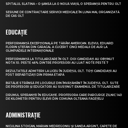
SPITALUL SLATINA – O ȘANSĂ LA O NOUĂ VIAȚĂ, O SPERANȚĂ PENTRU OLT
SESIUNE DE CONTRACTARE SERVICII MEDICALE ÎN LUNA MAI, ORGANIZATĂ
DE CAS OLT
EDUCAȚIE
PERFORMANȚĂ EXCEPȚIONALĂ PE TĂRÂM AMERICAN. ELEVUL EDUARD
FLORIN ȘTEFAN DIN CARACAL A CUCERIT CINCI MEDALII DE AUR LA
OLIMPIADELE INTERNAȚIONALE
PERFORMANȚĂ LA TITULARIZARE ÎN OLT: DOI CANDIDAȚI AU OBȚINUT
NOTA 10. PESTE 46% DINTRE PROFESORI AU LUAT NOTE PESTE 7
REZULTATELE ADMITERII LA LICEU ÎN JUDEȚUL OLT. TOȚI CANDIDAȚII AU
FOST REPARTIZAȚI DIN PRIMA ETAPĂ
BĂTĂLIE STRÂNSĂ PE LOCURILE DIN ÎNVĂȚĂMÂNT ÎN JUDEȚUL OLT. SUTE
DE PROFESORI ȘI EDUCATORI AU SUSȚINUT EXAMENUL DE TITULARIZARE
DRUMUL SPERANȚEI ÎN EDUCAȚIE. PROFESORA CARE PARCURGE ZILNIC 140
DE KILOMETRI PENTRU ELEVII DIN COMUNA OLTEANĂ FĂGEȚELU
ADMINISTRAȚIE
NICULINA STOICAN, MARIAN MEDREGONIU ȘI SANDA ARGINT, CAPETE DE