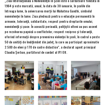
„Ziua Internaţională a Nonviolenţei în Școli este o sărbătoare fondată în
1964 și este marcată, anual, la data de 30 ianuarie, în şcolile din
întreaga lume, la aniversarea morţii lui Mahatma Gandhi, simbolul
nonviolenţei în lume. Ziua pledează pentru o educaţie permanentă în
armonie, toleranță, solidaritate, respect pentru drepturile omului,
nonviolență și pace. În această perioadă, polițiștii olteni au pus accent
pe rezolvarea pașnică a conflictelor, respect reciproc și toleranță,
oferind informații despre prevenirea violenței în școli, în cadrul a peste
50 de unități de învățământ din județ, la care au participat aproximativ
2.500 de elevi și 170 de cadre didactice”, a declarat agent principal
Claudiu Șerban, purtătorul de cuvânt al IPJ Olt.