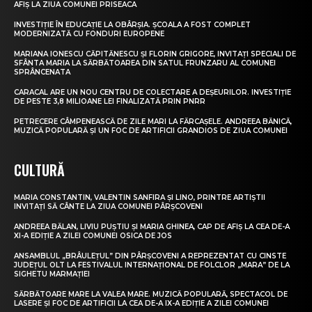
AFIȘ LA ZIUA COMUNEI PRISEACA
INVESTIȚIE ÎN EDUCAȚIE LA OBÂRȘIA. ȘCOALA A FOST COMPLET
MODERNIZATĂ CU FONDURI EUROPENE
MARIANA IONESCU CĂPITĂNESCU ȘI FLORIN GRIGORE, INVITAȚI SPECIALI DE
SFÂNTA MARIA LA SĂRBĂTOAREA DIN SATUL FRUNZARU AL COMUNEI
SPRÂNCENATA
CARACAL ARE UN NOU CENTRU DE COLECTARE A DEȘEURILOR. INVESTIȚIE
DE PESTE 3,8 MILIOANE LEI FINALIZATĂ PRIN PNRR
PETRECERE CÂMPENEASCĂ DE ZILE MARI LA FĂRCAȘELE. ANDREEA BĂNICĂ,
MUZICĂ POPULARĂ ȘI UN FOC DE ARTIFICII GRANDIOS DE ZIUA COMUNEI
CULTURĂ
MARIA CONSTANTIN, VALENTIN SANFIRA ȘI LINO, PRINTRE ARTIȘTII
INVITAȚI SĂ CÂNTE LA ZIUA COMUNEI PÂRȘCOVENI
ANDREEA BĂLAN, LIVIU PUȘTIU ȘI MARIA GHINEA, CAP DE AFIȘ LA CEA DE-A
XI-A EDIȚIE A ZILEI COMUNEI OSICA DE JOS
ANSAMBLUL „BRÂULEȚUL” DIN PÂRȘCOVENI A REPREZENTAT CU CINSTE
JUDEȚUL OLT LA FESTIVALUL INTERNAȚIONAL DE FOLCLOR „MARA” DE LA
SIGHETU MARMAȚIEI
SĂRBĂTOARE MARE LA VALEA MARE. MUZICĂ POPULARĂ, SPECTACOL DE
LASERE ȘI FOC DE ARTIFICII LA CEA DE-A IX-A EDIȚIE A ZILEI COMUNEI