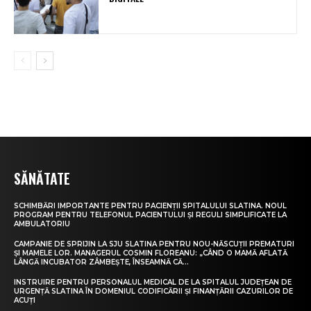
SĂNĂTATE
SCHIMBĂRI IMPORTANTE PENTRU PACIENȚII SPITALULUI SLATINA. NOUL
PROGRAM PENTRU TELEFONUL PACIENTULUI ȘI REGULI SIMPLIFICATE LA
AMBULATORIU
CAMPANIE DE SPRIJIN LA SJU SLATINA PENTRU NOU-NĂSCUȚII PREMATURI
ȘI MAMELE LOR. MANAGERUL COSMIN FLOREANU: „CÂND O MAMĂ AFLATĂ
LÂNGĂ INCUBATOR ZÂMBEȘTE, ÎNSEAMNĂ CĂ...
INSTRUIRE PENTRU PERSONALUL MEDICAL DE LA SPITALUL JUDEȚEAN DE
URGENȚĂ SLATINA ÎN DOMENIUL CODIFICĂRII ȘI FINANȚĂRII CAZURILOR DE
ACUȚI