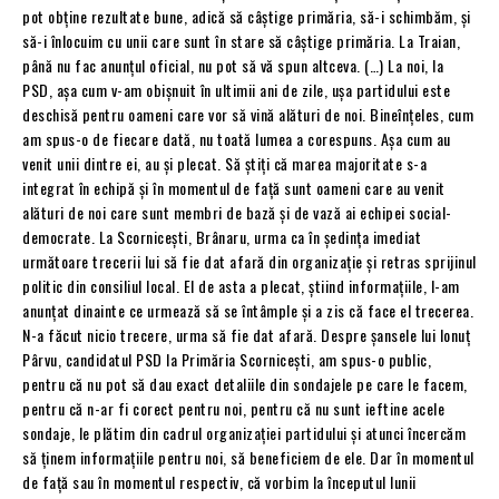
pot obține rezultate bune, adică să câștige primăria, să-i schimbăm, și
să-i înlocuim cu unii care sunt în stare să câștige primăria. La Traian,
până nu fac anunțul oficial, nu pot să vă spun altceva. (…) La noi, la
PSD, așa cum v-am obișnuit în ultimii ani de zile, ușa partidului este
deschisă pentru oameni care vor să vină alături de noi. Bineînțeles, cum
am spus-o de fiecare dată, nu toată lumea a corespuns. Așa cum au
venit unii dintre ei, au și plecat. Să știți că marea majoritate s-a
integrat în echipă și în momentul de față sunt oameni care au venit
alături de noi care sunt membri de bază și de vază ai echipei social-
democrate. La Scornicești, Brânaru, urma ca în ședința imediat
următoare trecerii lui să fie dat afară din organizație și retras sprijinul
politic din consiliul local. El de asta a plecat, știind informațiile, l-am
anunțat dinainte ce urmează să se întâmple și a zis că face el trecerea.
N-a făcut nicio trecere, urma să fie dat afară. Despre șansele lui Ionuț
Pârvu, candidatul PSD la Primăria Scornicești, am spus-o public,
pentru că nu pot să dau exact detaliile din sondajele pe care le facem,
pentru că n-ar fi corect pentru noi, pentru că nu sunt ieftine acele
sondaje, le plătim din cadrul organizației partidului și atunci încercăm
să ținem informațiile pentru noi, să beneficiem de ele. Dar în momentul
de față sau în momentul respectiv, că vorbim la începutul lunii