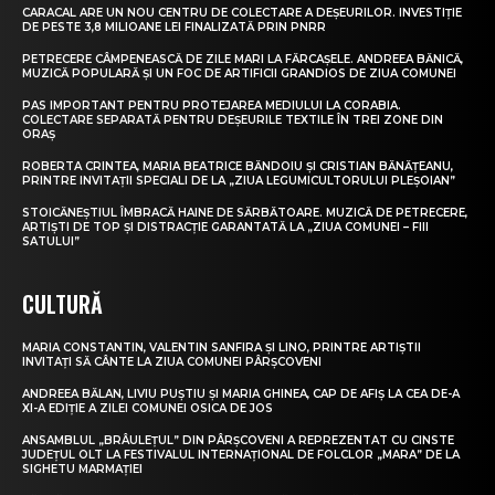
CARACAL ARE UN NOU CENTRU DE COLECTARE A DEȘEURILOR. INVESTIȚIE
DE PESTE 3,8 MILIOANE LEI FINALIZATĂ PRIN PNRR
PETRECERE CÂMPENEASCĂ DE ZILE MARI LA FĂRCAȘELE. ANDREEA BĂNICĂ,
MUZICĂ POPULARĂ ȘI UN FOC DE ARTIFICII GRANDIOS DE ZIUA COMUNEI
PAS IMPORTANT PENTRU PROTEJAREA MEDIULUI LA CORABIA.
COLECTARE SEPARATĂ PENTRU DEȘEURILE TEXTILE ÎN TREI ZONE DIN
ORAȘ
ROBERTA CRINTEA, MARIA BEATRICE BĂNDOIU ȘI CRISTIAN BĂNĂȚEANU,
PRINTRE INVITAȚII SPECIALI DE LA „ZIUA LEGUMICULTORULUI PLEȘOIAN”
STOICĂNEȘTIUL ÎMBRACĂ HAINE DE SĂRBĂTOARE. MUZICĂ DE PETRECERE,
ARTIȘTI DE TOP ȘI DISTRACȚIE GARANTATĂ LA „ZIUA COMUNEI – FIII
SATULUI”
CULTURĂ
MARIA CONSTANTIN, VALENTIN SANFIRA ȘI LINO, PRINTRE ARTIȘTII
INVITAȚI SĂ CÂNTE LA ZIUA COMUNEI PÂRȘCOVENI
ANDREEA BĂLAN, LIVIU PUȘTIU ȘI MARIA GHINEA, CAP DE AFIȘ LA CEA DE-A
XI-A EDIȚIE A ZILEI COMUNEI OSICA DE JOS
ANSAMBLUL „BRÂULEȚUL” DIN PÂRȘCOVENI A REPREZENTAT CU CINSTE
JUDEȚUL OLT LA FESTIVALUL INTERNAȚIONAL DE FOLCLOR „MARA” DE LA
SIGHETU MARMAȚIEI