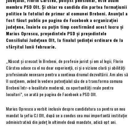
județului, Florin Cârstea, polițist pensionar, este acum
membru PSD Olt. Și chiar va candida din partea formațiunii
politice la fotoliul de primar al comunei Brebeni. Anunțul a
fost făcut public pe pagina de Facebook a organizației
județene, înainte cu puțin timp confirmând acest lucru și
Marius Oprescu, președintele PSD și președintele
Consiliului Județean Olt, la finalul ședinței ordinare de la
sfârșitul lunii februarie.
„Născut și crescut în Brebeni, de profesie jurist și om al legii, Florin
Cârstea aduce cu el nu doar experiență, ci și o viziune clară și abilități
profesionale necesare pentru a continua drumul dezvoltării. Am ales să
îl susținem, având în vedere potențialul său de a transforma comuna
Brebeni într-o localitate modernă, cu oportunități reale pentru
locuitori”, se arată pe pagina de Facebook a PSD Olt.
Marius Oprescu a vorbit inclusiv despre candidatura sa pentru un nou
mandat la șefia CJ Olt, după ce a condus cea mai importantă instituție
administrativă din județ în ultimele două mandate, adică opt ani.