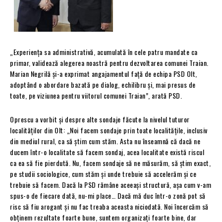
„Experiența sa administrativă, acumulată în cele patru mandate ca
primar, validează alegerea noastră pentru dezvoltarea comunei Traian.
Marian Negrilă și-a exprimat angajamentul față de echipa PSD Olt,
adoptând o abordare bazată pe dialog, echilibru și, mai presus de
toate, pe viziunea pentru viitorul comunei Traian”, arată PSD.
Oprescu a vorbit și despre alte sondaje făcute la nivelul tuturor
localităților din Olt: „Noi facem sondaje prin toate localitățile, inclusiv
din mediul rural, ca să știm cum stăm. Asta nu înseamnă că dacă ne
ducem într-o localitate să facem sondaj, acea localitate există riscul
ca ea să fie pierdută. Nu, facem sondaje să ne măsurăm, să știm exact,
pe studii sociologice, cum stăm și unde trebuie să accelerăm și ce
trebuie să facem. Dacă la PSD rămâne aceeași structură, așa cum v-am
spus-o de fiecare dată, nu-mi place… Dacă mă duc într-o zonă pot să
risc să fiu arogant și nu fac treaba aceasta niciodată. Noi încercăm să
obținem rezultate foarte bune, suntem organizați foarte bine, dar