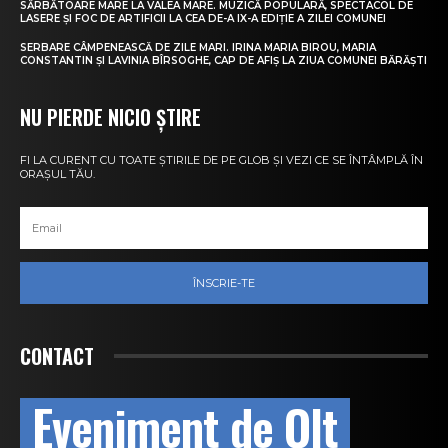
SĂRBĂTOARE MARE LA VALEA MARE. MUZICĂ POPULARĂ, SPECTACOL DE
LASERE ȘI FOC DE ARTIFICII LA CEA DE-A IX-A EDIȚIE A ZILEI COMUNEI
SERBARE CÂMPENEASCĂ DE ZILE MARI. IRINA MARIA BIROU, MARIA
CONSTANTIN ȘI LAVINIA BÎRSOGHE, CAP DE AFIȘ LA ZIUA COMUNEI BĂRĂȘTI
NU PIERDE NICIO ȘTIRE
FI LA CURENT CU TOATE ȘTIRILE DE PE GLOB ȘI VEZI CE SE ÎNTÂMPLĂ ÎN
ORAȘUL TĂU.
ÎNSCRIE-TE
CONTACT
Eveniment de Olt