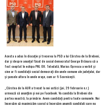
Acesta a adus în discuție și trecerea la PSD a lui Cârstea de la Brebeni,
dar și despre anunțul făcut de social democratul George Brânaru că a
fost cooptat în echipa PNL Olt. Totodată, Marius Oprescu a vorbit și
cine ar fi candidații social democrați din unele comune ale județului, dar
și șansele altora în unele orașe, cum ar fi Scornicești.
„Cârstea de la AUR a trecut la noi astăzi (joi, 29 februarie n.r.)
urmează să anunțăm și noi pe Facebook. Va candida la Brebeni din
partea noastră, la primărie. Avem candidați pentru toate comunele. Noi
încercăm să maximizăm scorul și încercăm anumiți candidați care nu