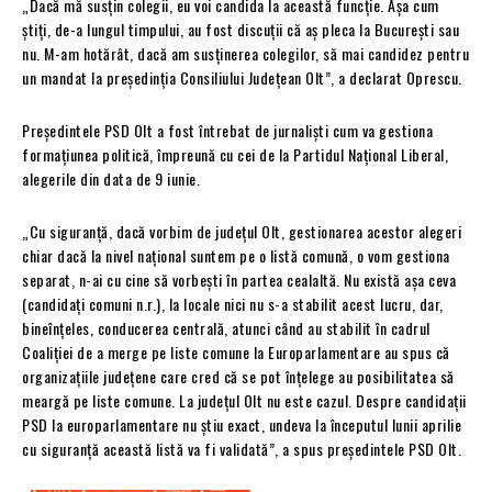
„Dacă mă susțin colegii, eu voi candida la această funcție. Așa cum
știți, de-a lungul timpului, au fost discuții că aș pleca la București sau
nu. M-am hotărât, dacă am susținerea colegilor, să mai candidez pentru
un mandat la președinția Consiliului Județean Olt”, a declarat Oprescu.
Președintele PSD Olt a fost întrebat de jurnaliști cum va gestiona
formațiunea politică, împreună cu cei de la Partidul Național Liberal,
alegerile din data de 9 iunie.
„Cu siguranță, dacă vorbim de județul Olt, gestionarea acestor alegeri
chiar dacă la nivel național suntem pe o listă comună, o vom gestiona
separat, n-ai cu cine să vorbești în partea cealaltă. Nu există așa ceva
(candidați comuni n.r.), la locale nici nu s-a stabilit acest lucru, dar,
bineînțeles, conducerea centrală, atunci când au stabilit în cadrul
Coaliției de a merge pe liste comune la Europarlamentare au spus că
organizațiile județene care cred că se pot înțelege au posibilitatea să
meargă pe liste comune. La județul Olt nu este cazul. Despre candidații
PSD la europarlamentare nu știu exact, undeva la începutul lunii aprilie
cu siguranță această listă va fi validată”, a spus președintele PSD Olt.