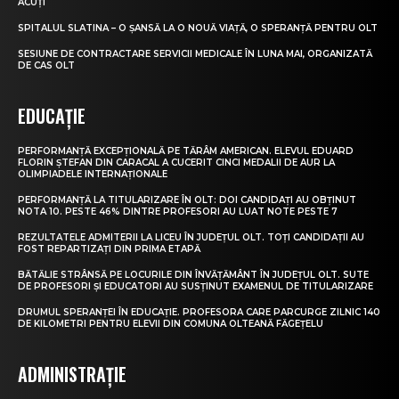
ACUȚI
SPITALUL SLATINA – O ȘANSĂ LA O NOUĂ VIAȚĂ, O SPERANȚĂ PENTRU OLT
SESIUNE DE CONTRACTARE SERVICII MEDICALE ÎN LUNA MAI, ORGANIZATĂ
DE CAS OLT
EDUCAȚIE
PERFORMANȚĂ EXCEPȚIONALĂ PE TĂRÂM AMERICAN. ELEVUL EDUARD
FLORIN ȘTEFAN DIN CARACAL A CUCERIT CINCI MEDALII DE AUR LA
OLIMPIADELE INTERNAȚIONALE
PERFORMANȚĂ LA TITULARIZARE ÎN OLT: DOI CANDIDAȚI AU OBȚINUT
NOTA 10. PESTE 46% DINTRE PROFESORI AU LUAT NOTE PESTE 7
REZULTATELE ADMITERII LA LICEU ÎN JUDEȚUL OLT. TOȚI CANDIDAȚII AU
FOST REPARTIZAȚI DIN PRIMA ETAPĂ
BĂTĂLIE STRÂNSĂ PE LOCURILE DIN ÎNVĂȚĂMÂNT ÎN JUDEȚUL OLT. SUTE
DE PROFESORI ȘI EDUCATORI AU SUSȚINUT EXAMENUL DE TITULARIZARE
DRUMUL SPERANȚEI ÎN EDUCAȚIE. PROFESORA CARE PARCURGE ZILNIC 140
DE KILOMETRI PENTRU ELEVII DIN COMUNA OLTEANĂ FĂGEȚELU
ADMINISTRAȚIE