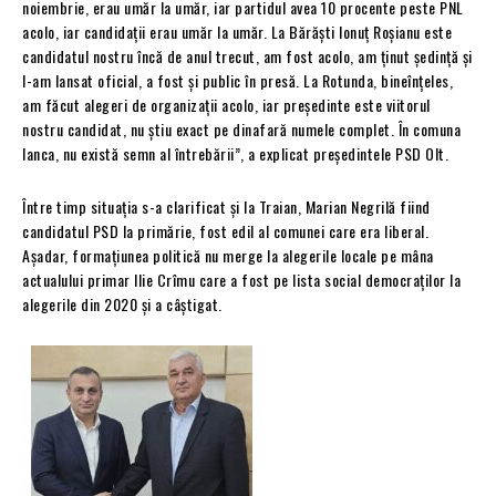
noiembrie, erau umăr la umăr, iar partidul avea 10 procente peste PNL
acolo, iar candidații erau umăr la umăr. La Bărăști Ionuț Roșianu este
candidatul nostru încă de anul trecut, am fost acolo, am ținut ședință și
l-am lansat oficial, a fost și public în presă. La Rotunda, bineînțeles,
am făcut alegeri de organizații acolo, iar președinte este viitorul
nostru candidat, nu știu exact pe dinafară numele complet. În comuna
Ianca, nu există semn al întrebării”, a explicat președintele PSD Olt.
Între timp situația s-a clarificat și la Traian, Marian Negrilă fiind
candidatul PSD la primărie, fost edil al comunei care era liberal.
Așadar, formațiunea politică nu merge la alegerile locale pe mâna
actualului primar Ilie Crîmu care a fost pe lista social democraților la
alegerile din 2020 și a câștigat.