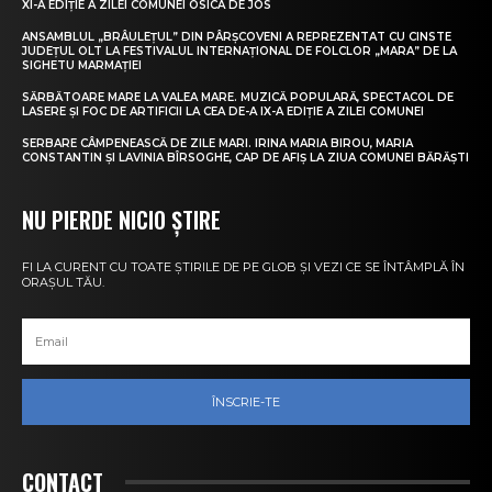
XI-A EDIȚIE A ZILEI COMUNEI OSICA DE JOS
ANSAMBLUL „BRÂULEȚUL” DIN PÂRȘCOVENI A REPREZENTAT CU CINSTE
JUDEȚUL OLT LA FESTIVALUL INTERNAȚIONAL DE FOLCLOR „MARA” DE LA
SIGHETU MARMAȚIEI
SĂRBĂTOARE MARE LA VALEA MARE. MUZICĂ POPULARĂ, SPECTACOL DE
LASERE ȘI FOC DE ARTIFICII LA CEA DE-A IX-A EDIȚIE A ZILEI COMUNEI
SERBARE CÂMPENEASCĂ DE ZILE MARI. IRINA MARIA BIROU, MARIA
CONSTANTIN ȘI LAVINIA BÎRSOGHE, CAP DE AFIȘ LA ZIUA COMUNEI BĂRĂȘTI
NU PIERDE NICIO ȘTIRE
FI LA CURENT CU TOATE ȘTIRILE DE PE GLOB ȘI VEZI CE SE ÎNTÂMPLĂ ÎN
ORAȘUL TĂU.
ÎNSCRIE-TE
CONTACT