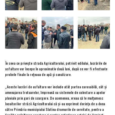
️În ceea ce privește strada Agricultorului, potrivit edilului, lucrările de
asfaltare vor începe în aproximativ două luni, după ce vor fi efectuate
probele finale la rețeaua de apă și canalizare.
„Aceste lucrări de asfaltare vor include atât partea carosabilă, cât și
amenajarea trotuarelor, împreună cu sistemele de colectare a apelor
pluviale prin guri de scurgere. De asemenea, vreau să le mulțumesc
locuitorilor străzii Agricultorului că și-au exprimat dorința de a dona
către Primăria municipiului Slatina drumurile de servitute, pentru a
facilita asfaltarea acestora și pentru extinderea rețelei de iluminat