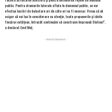
public. ️Pentru drumurile laterale aflate în domeniul public, se vor
efectua lucrări de balastare ori de câte ori va fi necesar. Vreau să vă
asigur că voi lua în considerare cu atenție, toate propunerile și ideile
fiecărui cetățean, întrucât continuăm să construim împreună Slatina!”,
a declarat Emil Moț.
- Advertisement -