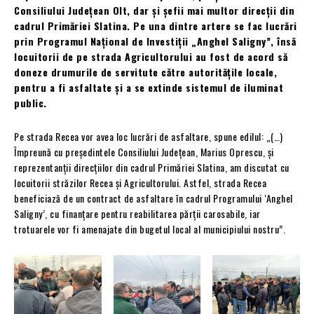
Consiliului Județean Olt, dar și șefii mai multor direcții din
cadrul Primăriei Slatina. Pe una dintre artere se fac lucrări
prin Programul Național de Investiții „Anghel Saligny”, însă
locuitorii de pe strada Agricultorului au fost de acord să
doneze drumurile de servitute către autoritățile locale,
pentru a fi asfaltate și a se extinde sistemul de iluminat
public.
Pe strada Recea vor avea loc lucrări de asfaltare, spune edilul: „(…)
Împreună cu președintele Consiliului Județean, Marius Oprescu, și
reprezentanții direcțiilor din cadrul Primăriei Slatina, am discutat cu
locuitorii străzilor Recea și Agricultorului. ️Astfel, strada Recea
beneficiază de un contract de asfaltare în cadrul Programului ‘Anghel
Saligny’, cu finanțare pentru reabilitarea părții carosabile, iar
trotuarele vor fi amenajate din bugetul local al municipiului nostru”.