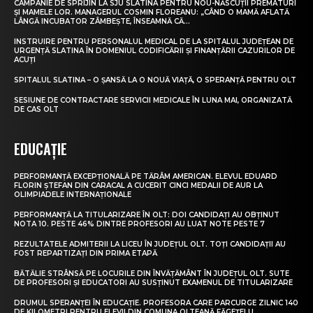
CAMPANIE DE SPRIJIN LA SJU SLATINA PENTRU NOU-NĂSCUȚII PREMATURI
ȘI MAMELE LOR. MANAGERUL COSMIN FLOREANU: „CÂND O MAMĂ AFLATĂ
LÂNGĂ INCUBATOR ZÂMBEȘTE, ÎNSEAMNĂ CĂ...
INSTRUIRE PENTRU PERSONALUL MEDICAL DE LA SPITALUL JUDEȚEAN DE
URGENȚĂ SLATINA ÎN DOMENIUL CODIFICĂRII ȘI FINANȚĂRII CAZURILOR DE
ACUȚI
SPITALUL SLATINA – O ȘANSĂ LA O NOUĂ VIAȚĂ, O SPERANȚĂ PENTRU OLT
SESIUNE DE CONTRACTARE SERVICII MEDICALE ÎN LUNA MAI, ORGANIZATĂ
DE CAS OLT
EDUCAȚIE
PERFORMANȚĂ EXCEPȚIONALĂ PE TĂRÂM AMERICAN. ELEVUL EDUARD
FLORIN ȘTEFAN DIN CARACAL A CUCERIT CINCI MEDALII DE AUR LA
OLIMPIADELE INTERNAȚIONALE
PERFORMANȚĂ LA TITULARIZARE ÎN OLT: DOI CANDIDAȚI AU OBȚINUT
NOTA 10. PESTE 46% DINTRE PROFESORI AU LUAT NOTE PESTE 7
REZULTATELE ADMITERII LA LICEU ÎN JUDEȚUL OLT. TOȚI CANDIDAȚII AU
FOST REPARTIZAȚI DIN PRIMA ETAPĂ
BĂTĂLIE STRÂNSĂ PE LOCURILE DIN ÎNVĂȚĂMÂNT ÎN JUDEȚUL OLT. SUTE
DE PROFESORI ȘI EDUCATORI AU SUSȚINUT EXAMENUL DE TITULARIZARE
DRUMUL SPERANȚEI ÎN EDUCAȚIE. PROFESORA CARE PARCURGE ZILNIC 140
DE KILOMETRI PENTRU ELEVII DIN COMUNA OLTEANĂ FĂGEȚELU