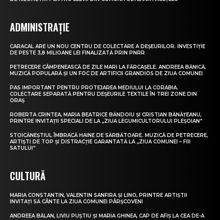
ADMINISTRAȚIE
CARACAL ARE UN NOU CENTRU DE COLECTARE A DEȘEURILOR. INVESTIȚIE
DE PESTE 3,8 MILIOANE LEI FINALIZATĂ PRIN PNRR
PETRECERE CÂMPENEASCĂ DE ZILE MARI LA FĂRCAȘELE. ANDREEA BĂNICĂ,
MUZICĂ POPULARĂ ȘI UN FOC DE ARTIFICII GRANDIOS DE ZIUA COMUNEI
PAS IMPORTANT PENTRU PROTEJAREA MEDIULUI LA CORABIA.
COLECTARE SEPARATĂ PENTRU DEȘEURILE TEXTILE ÎN TREI ZONE DIN
ORAȘ
ROBERTA CRINTEA, MARIA BEATRICE BĂNDOIU ȘI CRISTIAN BĂNĂȚEANU,
PRINTRE INVITAȚII SPECIALI DE LA „ZIUA LEGUMICULTORULUI PLEȘOIAN”
STOICĂNEȘTIUL ÎMBRACĂ HAINE DE SĂRBĂTOARE. MUZICĂ DE PETRECERE,
ARTIȘTI DE TOP ȘI DISTRACȚIE GARANTATĂ LA „ZIUA COMUNEI – FIII
SATULUI”
CULTURĂ
MARIA CONSTANTIN, VALENTIN SANFIRA ȘI LINO, PRINTRE ARTIȘTII
INVITAȚI SĂ CÂNTE LA ZIUA COMUNEI PÂRȘCOVENI
ANDREEA BĂLAN, LIVIU PUȘTIU ȘI MARIA GHINEA, CAP DE AFIȘ LA CEA DE-A