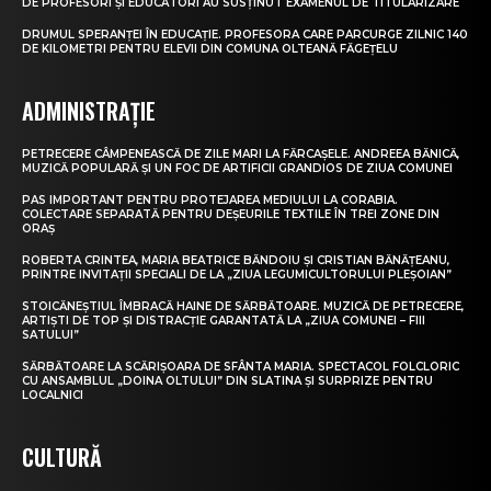
DE PROFESORI ȘI EDUCATORI AU SUSȚINUT EXAMENUL DE TITULARIZARE
DRUMUL SPERANȚEI ÎN EDUCAȚIE. PROFESORA CARE PARCURGE ZILNIC 140
DE KILOMETRI PENTRU ELEVII DIN COMUNA OLTEANĂ FĂGEȚELU
ADMINISTRAȚIE
PETRECERE CÂMPENEASCĂ DE ZILE MARI LA FĂRCAȘELE. ANDREEA BĂNICĂ,
MUZICĂ POPULARĂ ȘI UN FOC DE ARTIFICII GRANDIOS DE ZIUA COMUNEI
PAS IMPORTANT PENTRU PROTEJAREA MEDIULUI LA CORABIA.
COLECTARE SEPARATĂ PENTRU DEȘEURILE TEXTILE ÎN TREI ZONE DIN
ORAȘ
ROBERTA CRINTEA, MARIA BEATRICE BĂNDOIU ȘI CRISTIAN BĂNĂȚEANU,
PRINTRE INVITAȚII SPECIALI DE LA „ZIUA LEGUMICULTORULUI PLEȘOIAN”
STOICĂNEȘTIUL ÎMBRACĂ HAINE DE SĂRBĂTOARE. MUZICĂ DE PETRECERE,
ARTIȘTI DE TOP ȘI DISTRACȚIE GARANTATĂ LA „ZIUA COMUNEI – FIII
SATULUI”
SĂRBĂTOARE LA SCĂRIȘOARA DE SFÂNTA MARIA. SPECTACOL FOLCLORIC
CU ANSAMBLUL „DOINA OLTULUI” DIN SLATINA ȘI SURPRIZE PENTRU
LOCALNICI
CULTURĂ