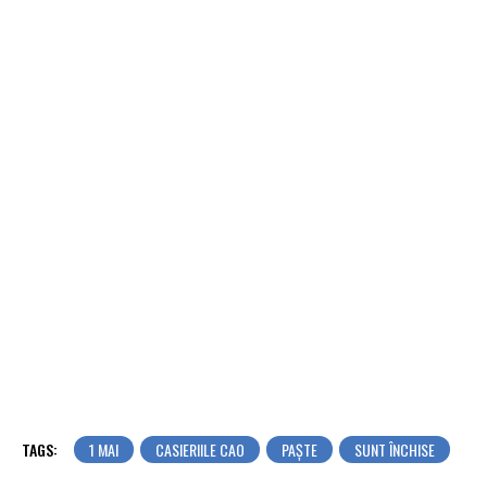
TAGS:
1 MAI
CASIERIILE CAO
PAŞTE
SUNT ÎNCHISE