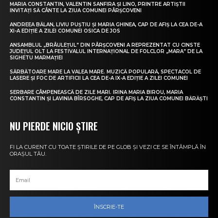
MARIA CONSTANTIN, VALENTIN SANFIRA ȘI LINO, PRINTRE ARTIȘTII
INVITAȚI SĂ CÂNTE LA ZIUA COMUNEI PÂRȘCOVENI
ANDREEA BĂLAN, LIVIU PUȘTIU ȘI MARIA GHINEA, CAP DE AFIȘ LA CEA DE-A
XI-A EDIȚIE A ZILEI COMUNEI OSICA DE JOS
ANSAMBLUL „BRÂULEȚUL” DIN PÂRȘCOVENI A REPREZENTAT CU CINSTE
JUDEȚUL OLT LA FESTIVALUL INTERNAȚIONAL DE FOLCLOR „MARA” DE LA
SIGHETU MARMAȚIEI
SĂRBĂTOARE MARE LA VALEA MARE. MUZICĂ POPULARĂ, SPECTACOL DE
LASERE ȘI FOC DE ARTIFICII LA CEA DE-A IX-A EDIȚIE A ZILEI COMUNEI
SERBARE CÂMPENEASCĂ DE ZILE MARI. IRINA MARIA BIROU, MARIA
CONSTANTIN ȘI LAVINIA BÎRSOGHE, CAP DE AFIȘ LA ZIUA COMUNEI BĂRĂȘTI
NU PIERDE NICIO ȘTIRE
FI LA CURENT CU TOATE ȘTIRILE DE PE GLOB ȘI VEZI CE SE ÎNTÂMPLĂ ÎN
ORAȘUL TĂU.
ÎNSCRIE-TE