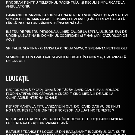
PROGRAM PENTRU TELEFONUL PACIENTULUI ȘI REGULI SIMPLIFICATE LA
AMBULATORIU
CAMPANIE DE SPRIJIN LA SJU SLATINA PENTRU NOU-NĂSCUȚII PREMATURI
ȘI MAMELE LOR. MANAGERUL COSMIN FLOREANU: „CÂND O MAMĂ AFLATĂ
LÂNGĂ INCUBATOR ZÂMBEȘTE, ÎNSEAMNĂ CĂ...
INSTRUIRE PENTRU PERSONALUL MEDICAL DE LA SPITALUL JUDEȚEAN DE
URGENȚĂ SLATINA ÎN DOMENIUL CODIFICĂRII ȘI FINANȚĂRII CAZURILOR DE
ACUȚI
SPITALUL SLATINA – O ȘANSĂ LA O NOUĂ VIAȚĂ, O SPERANȚĂ PENTRU OLT
SESIUNE DE CONTRACTARE SERVICII MEDICALE ÎN LUNA MAI, ORGANIZATĂ
DE CAS OLT
EDUCAȚIE
PERFORMANȚĂ EXCEPȚIONALĂ PE TĂRÂM AMERICAN. ELEVUL EDUARD
FLORIN ȘTEFAN DIN CARACAL A CUCERIT CINCI MEDALII DE AUR LA
OLIMPIADELE INTERNAȚIONALE
PERFORMANȚĂ LA TITULARIZARE ÎN OLT: DOI CANDIDAȚI AU OBȚINUT
NOTA 10. PESTE 46% DINTRE PROFESORI AU LUAT NOTE PESTE 7
REZULTATELE ADMITERII LA LICEU ÎN JUDEȚUL OLT. TOȚI CANDIDAȚII AU
FOST REPARTIZAȚI DIN PRIMA ETAPĂ
BĂTĂLIE STRÂNSĂ PE LOCURILE DIN ÎNVĂȚĂMÂNT ÎN JUDEȚUL OLT. SUTE