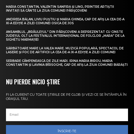
MARIA CONSTANTIN, VALENTIN SANFIRA ȘI LINO, PRINTRE ARTIȘTII
INVITAȚI SĂ CÂNTE LA ZIUA COMUNEI PÂRȘCOVENI
ANDREEA BĂLAN, LIVIU PUȘTIU ȘI MARIA GHINEA, CAP DE AFIȘ LA CEA DE-A
XI-A EDIȚIE A ZILEI COMUNEI OSICA DE JOS
ANSAMBLUL „BRÂULEȚUL” DIN PÂRȘCOVENI A REPREZENTAT CU CINSTE
JUDEȚUL OLT LA FESTIVALUL INTERNAȚIONAL DE FOLCLOR „MARA” DE LA
SIGHETU MARMAȚIEI
SĂRBĂTOARE MARE LA VALEA MARE. MUZICĂ POPULARĂ, SPECTACOL DE
LASERE ȘI FOC DE ARTIFICII LA CEA DE-A IX-A EDIȚIE A ZILEI COMUNEI
SERBARE CÂMPENEASCĂ DE ZILE MARI. IRINA MARIA BIROU, MARIA
CONSTANTIN ȘI LAVINIA BÎRSOGHE, CAP DE AFIȘ LA ZIUA COMUNEI BĂRĂȘTI
NU PIERDE NICIO ȘTIRE
FI LA CURENT CU TOATE ȘTIRILE DE PE GLOB ȘI VEZI CE SE ÎNTÂMPLĂ ÎN
ORAȘUL TĂU.
ÎNSCRIE-TE