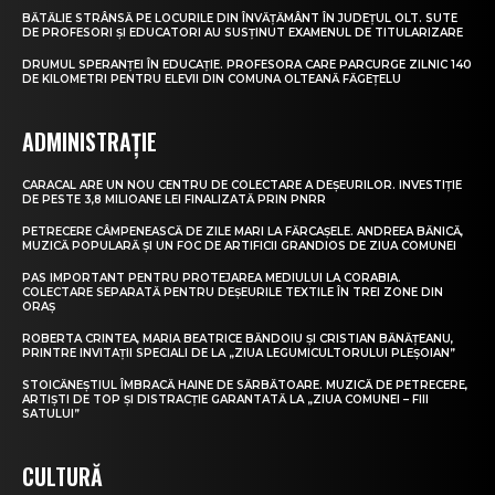
BĂTĂLIE STRÂNSĂ PE LOCURILE DIN ÎNVĂȚĂMÂNT ÎN JUDEȚUL OLT. SUTE
DE PROFESORI ȘI EDUCATORI AU SUSȚINUT EXAMENUL DE TITULARIZARE
DRUMUL SPERANȚEI ÎN EDUCAȚIE. PROFESORA CARE PARCURGE ZILNIC 140
DE KILOMETRI PENTRU ELEVII DIN COMUNA OLTEANĂ FĂGEȚELU
ADMINISTRAȚIE
CARACAL ARE UN NOU CENTRU DE COLECTARE A DEȘEURILOR. INVESTIȚIE
DE PESTE 3,8 MILIOANE LEI FINALIZATĂ PRIN PNRR
PETRECERE CÂMPENEASCĂ DE ZILE MARI LA FĂRCAȘELE. ANDREEA BĂNICĂ,
MUZICĂ POPULARĂ ȘI UN FOC DE ARTIFICII GRANDIOS DE ZIUA COMUNEI
PAS IMPORTANT PENTRU PROTEJAREA MEDIULUI LA CORABIA.
COLECTARE SEPARATĂ PENTRU DEȘEURILE TEXTILE ÎN TREI ZONE DIN
ORAȘ
ROBERTA CRINTEA, MARIA BEATRICE BĂNDOIU ȘI CRISTIAN BĂNĂȚEANU,
PRINTRE INVITAȚII SPECIALI DE LA „ZIUA LEGUMICULTORULUI PLEȘOIAN”
STOICĂNEȘTIUL ÎMBRACĂ HAINE DE SĂRBĂTOARE. MUZICĂ DE PETRECERE,
ARTIȘTI DE TOP ȘI DISTRACȚIE GARANTATĂ LA „ZIUA COMUNEI – FIII
SATULUI”
CULTURĂ