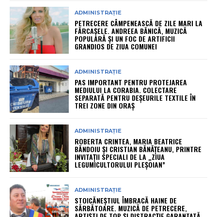
ADMINISTRAȚIE
PETRECERE CÂMPENEASCĂ DE ZILE MARI LA
FĂRCAȘELE. ANDREEA BĂNICĂ, MUZICĂ
POPULARĂ ȘI UN FOC DE ARTIFICII
GRANDIOS DE ZIUA COMUNEI
ADMINISTRAȚIE
PAS IMPORTANT PENTRU PROTEJAREA
MEDIULUI LA CORABIA. COLECTARE
SEPARATĂ PENTRU DEȘEURILE TEXTILE ÎN
TREI ZONE DIN ORAȘ
ADMINISTRAȚIE
ROBERTA CRINTEA, MARIA BEATRICE
BĂNDOIU ȘI CRISTIAN BĂNĂȚEANU, PRINTRE
INVITAȚII SPECIALI DE LA „ZIUA
LEGUMICULTORULUI PLEȘOIAN”
ADMINISTRAȚIE
STOICĂNEȘTIUL ÎMBRACĂ HAINE DE
SĂRBĂTOARE. MUZICĂ DE PETRECERE,
ARTIȘTI DE TOP ȘI DISTRACȚIE GARANTATĂ