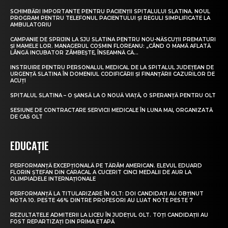
SCHIMBĂRI IMPORTANTE PENTRU PACIENȚII SPITALULUI SLATINA. NOUL
PROGRAM PENTRU TELEFONUL PACIENTULUI ȘI REGULI SIMPLIFICATE LA
AMBULATORIU
CAMPANIE DE SPRIJIN LA SJU SLATINA PENTRU NOU-NĂSCUȚII PREMATURI
ȘI MAMELE LOR. MANAGERUL COSMIN FLOREANU: „CÂND O MAMĂ AFLATĂ
LÂNGĂ INCUBATOR ZÂMBEȘTE, ÎNSEAMNĂ CĂ...
INSTRUIRE PENTRU PERSONALUL MEDICAL DE LA SPITALUL JUDEȚEAN DE
URGENȚĂ SLATINA ÎN DOMENIUL CODIFICĂRII ȘI FINANȚĂRII CAZURILOR DE
ACUȚI
SPITALUL SLATINA – O ȘANSĂ LA O NOUĂ VIAȚĂ, O SPERANȚĂ PENTRU OLT
SESIUNE DE CONTRACTARE SERVICII MEDICALE ÎN LUNA MAI, ORGANIZATĂ
DE CAS OLT
EDUCAȚIE
PERFORMANȚĂ EXCEPȚIONALĂ PE TĂRÂM AMERICAN. ELEVUL EDUARD
FLORIN ȘTEFAN DIN CARACAL A CUCERIT CINCI MEDALII DE AUR LA
OLIMPIADELE INTERNAȚIONALE
PERFORMANȚĂ LA TITULARIZARE ÎN OLT: DOI CANDIDAȚI AU OBȚINUT
NOTA 10. PESTE 46% DINTRE PROFESORI AU LUAT NOTE PESTE 7
REZULTATELE ADMITERII LA LICEU ÎN JUDEȚUL OLT. TOȚI CANDIDAȚII AU
FOST REPARTIZAȚI DIN PRIMA ETAPĂ