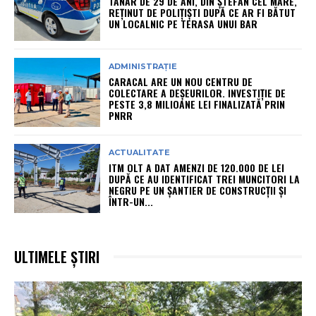
TÂNĂR DE 29 DE ANI, DIN ȘTEFAN CEL MARE,
REȚINUT DE POLIȚIȘTI DUPĂ CE AR FI BĂTUT
UN LOCALNIC PE TERASA UNUI BAR
ADMINISTRAȚIE
CARACAL ARE UN NOU CENTRU DE
COLECTARE A DEȘEURILOR. INVESTIȚIE DE
PESTE 3,8 MILIOANE LEI FINALIZATĂ PRIN
PNRR
ACTUALITATE
ITM OLT A DAT AMENZI DE 120.000 DE LEI
DUPĂ CE AU IDENTIFICAT TREI MUNCITORI LA
NEGRU PE UN ȘANTIER DE CONSTRUCȚII ȘI
ÎNTR-UN...
ULTIMELE ȘTIRI