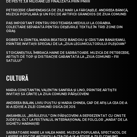
DE PESTE 3,8 MILIOANE LEI FINALIZATĂ PRIN PNRR
PETRECERE CÂMPENEASCĂ DE ZILE MARI LA FĂRCAȘELE. ANDREEA BĂNICĂ,
MUZICĂ POPULARĂ ȘI UN FOC DE ARTIFICII GRANDIOS DE ZIUA COMUNEI
PAS IMPORTANT PENTRU PROTEJAREA MEDIULUI LA CORABIA.
COLECTARE SEPARATĂ PENTRU DEȘEURILE TEXTILE ÎN TREI ZONE DIN
ORAȘ
ROBERTA CRINTEA, MARIA BEATRICE BĂNDOIU ȘI CRISTIAN BĂNĂȚEANU,
PRINTRE INVITAȚII SPECIALI DE LA „ZIUA LEGUMICULTORULUI PLEȘOIAN”
STOICĂNEȘTIUL ÎMBRACĂ HAINE DE SĂRBĂTOARE. MUZICĂ DE PETRECERE,
ARTIȘTI DE TOP ȘI DISTRACȚIE GARANTATĂ LA „ZIUA COMUNEI – FIII
SATULUI”
CULTURĂ
MARIA CONSTANTIN, VALENTIN SANFIRA ȘI LINO, PRINTRE ARTIȘTII
INVITAȚI SĂ CÂNTE LA ZIUA COMUNEI PÂRȘCOVENI
ANDREEA BĂLAN, LIVIU PUȘTIU ȘI MARIA GHINEA, CAP DE AFIȘ LA CEA DE-A
XI-A EDIȚIE A ZILEI COMUNEI OSICA DE JOS
ANSAMBLUL „BRÂULEȚUL” DIN PÂRȘCOVENI A REPREZENTAT CU CINSTE
JUDEȚUL OLT LA FESTIVALUL INTERNAȚIONAL DE FOLCLOR „MARA” DE LA
SIGHETU MARMAȚIEI
SĂRBĂTOARE MARE LA VALEA MARE. MUZICĂ POPULARĂ, SPECTACOL DE
LASERE ȘI FOC DE ARTIFICII LA CEA DE-A IX-A EDIȚIE A ZILEI COMUNEI