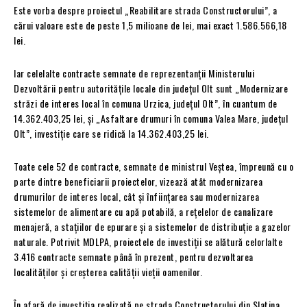
Este vorba despre proiectul „Reabilitare strada Constructorului”, a
cărui valoare este de peste 1,5 milioane de lei, mai exact 1.586.566,18
lei.
Iar celelalte contracte semnate de reprezentanții Ministerului
Dezvoltării pentru autoritățile locale din județul Olt sunt „Modernizare
străzi de interes local în comuna Urzica, județul Olt”, în cuantum de
14.362.403,25 lei, și „Asfaltare drumuri în comuna Valea Mare, județul
Olt”, investiție care se ridică la 14.362.403,25 lei.
Toate cele 52 de contracte, semnate de ministrul Veștea, împreună cu o
parte dintre beneficiarii proiectelor, vizează atât modernizarea
drumurilor de interes local, cât și înființarea sau modernizarea
sistemelor de alimentare cu apă potabilă, a rețelelor de canalizare
menajeră, a stațiilor de epurare și a sistemelor de distribuție a gazelor
naturale. Potrivit MDLPA, proiectele de investiții se alătură celorlalte
3.416 contracte semnate până în prezent, pentru dezvoltarea
localităților și creșterea calității vieții oamenilor.
În afară de investiția realizată pe strada Constructorului din Slatina,