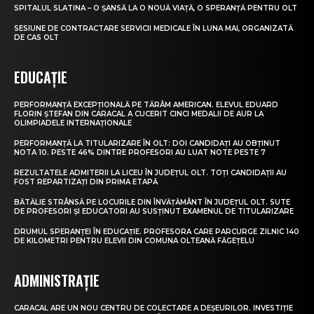
SPITALUL SLATINA – O ȘANSĂ LA O NOUĂ VIAȚĂ, O SPERANȚĂ PENTRU OLT
SESIUNE DE CONTRACTARE SERVICII MEDICALE ÎN LUNA MAI, ORGANIZATĂ
DE CAS OLT
EDUCAȚIE
PERFORMANȚĂ EXCEPȚIONALĂ PE TĂRÂM AMERICAN. ELEVUL EDUARD
FLORIN ȘTEFAN DIN CARACAL A CUCERIT CINCI MEDALII DE AUR LA
OLIMPIADELE INTERNAȚIONALE
PERFORMANȚĂ LA TITULARIZARE ÎN OLT: DOI CANDIDAȚI AU OBȚINUT
NOTA 10. PESTE 46% DINTRE PROFESORI AU LUAT NOTE PESTE 7
REZULTATELE ADMITERII LA LICEU ÎN JUDEȚUL OLT. TOȚI CANDIDAȚII AU
FOST REPARTIZAȚI DIN PRIMA ETAPĂ
BĂTĂLIE STRÂNSĂ PE LOCURILE DIN ÎNVĂȚĂMÂNT ÎN JUDEȚUL OLT. SUTE
DE PROFESORI ȘI EDUCATORI AU SUSȚINUT EXAMENUL DE TITULARIZARE
DRUMUL SPERANȚEI ÎN EDUCAȚIE. PROFESORA CARE PARCURGE ZILNIC 140
DE KILOMETRI PENTRU ELEVII DIN COMUNA OLTEANĂ FĂGEȚELU
ADMINISTRAȚIE
CARACAL ARE UN NOU CENTRU DE COLECTARE A DEȘEURILOR. INVESTIȚIE