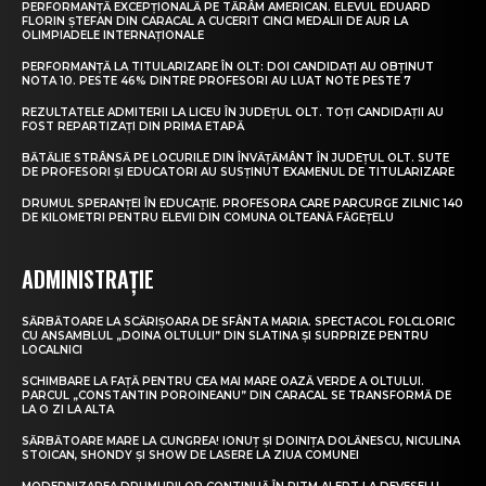
PERFORMANȚĂ EXCEPȚIONALĂ PE TĂRÂM AMERICAN. ELEVUL EDUARD
FLORIN ȘTEFAN DIN CARACAL A CUCERIT CINCI MEDALII DE AUR LA
OLIMPIADELE INTERNAȚIONALE
PERFORMANȚĂ LA TITULARIZARE ÎN OLT: DOI CANDIDAȚI AU OBȚINUT
NOTA 10. PESTE 46% DINTRE PROFESORI AU LUAT NOTE PESTE 7
REZULTATELE ADMITERII LA LICEU ÎN JUDEȚUL OLT. TOȚI CANDIDAȚII AU
FOST REPARTIZAȚI DIN PRIMA ETAPĂ
BĂTĂLIE STRÂNSĂ PE LOCURILE DIN ÎNVĂȚĂMÂNT ÎN JUDEȚUL OLT. SUTE
DE PROFESORI ȘI EDUCATORI AU SUSȚINUT EXAMENUL DE TITULARIZARE
DRUMUL SPERANȚEI ÎN EDUCAȚIE. PROFESORA CARE PARCURGE ZILNIC 140
DE KILOMETRI PENTRU ELEVII DIN COMUNA OLTEANĂ FĂGEȚELU
ADMINISTRAȚIE
SĂRBĂTOARE LA SCĂRIȘOARA DE SFÂNTA MARIA. SPECTACOL FOLCLORIC
CU ANSAMBLUL „DOINA OLTULUI” DIN SLATINA ȘI SURPRIZE PENTRU
LOCALNICI
SCHIMBARE LA FAȚĂ PENTRU CEA MAI MARE OAZĂ VERDE A OLTULUI.
PARCUL „CONSTANTIN POROINEANU” DIN CARACAL SE TRANSFORMĂ DE
LA O ZI LA ALTA
SĂRBĂTOARE MARE LA CUNGREA! IONUȚ ȘI DOINIȚA DOLĂNESCU, NICULINA
STOICAN, SHONDY ȘI SHOW DE LASERE LA ZIUA COMUNEI