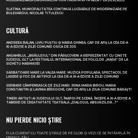
MODERNIZAREA DRUMURILOR CONTINUĂ ÎN RITM ALERT LA DEVESELU
SLATINA. MUNICIPALITATEA CONTINUĂ LUCRĂRILE DE MODERNIZARE PE
BULEVARDUL NICOLAE TITULESCU
CULTURĂ
ANDREEA BĂLAN, LIVIU PUȘTIU ȘI MARIA GHINEA, CAP DE AFIȘ LA CEA DE-A
XI-A EDIȚIE A ZILEI COMUNEI OSICA DE JOS
ANSAMBLUL „BRÂULEȚUL” DIN PÂRȘCOVENI A REPREZENTAT CU CINSTE
JUDEȚUL OLT LA FESTIVALUL INTERNAȚIONAL DE FOLCLOR „MARA” DE LA
SIGHETU MARMAȚIEI
SĂRBĂTOARE MARE LA VALEA MARE. MUZICĂ POPULARĂ, SPECTACOL DE
LASERE ȘI FOC DE ARTIFICII LA CEA DE-A IX-A EDIȚIE A ZILEI COMUNEI
SERBARE CÂMPENEASCĂ DE ZILE MARI. IRINA MARIA BIROU, MARIA
CONSTANTIN ȘI LAVINIA BÎRSOGHE, CAP DE AFIȘ LA ZIUA COMUNEI BĂRĂȘTI
TINERI ARTIȘTI AI JUDEȚULUI OLT, ÎNAPOI PE SCENĂ. ÎNCEPE A IX-A EDIȚIE A
TABEREI DE CREATIVITATE TEATRALĂ „DIALOGUL ABSURZILOR…?”
NU PIERDE NICIO ȘTIRE
FI LA CURENT CU TOATE ȘTIRILE DE PE GLOB ȘI VEZI CE SE ÎNTÂMPLĂ ÎN
ORAȘUL TĂU.