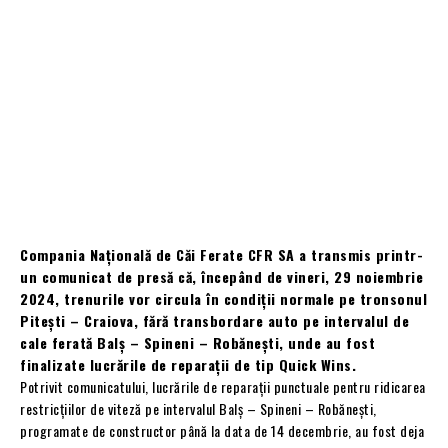
Compania Națională de Căi Ferate CFR SA a transmis printr-
un comunicat de presă că, începând de vineri, 29 noiembrie
2024, trenurile vor circula în condiții normale pe tronsonul
Pitești – Craiova, fără transbordare auto pe intervalul de
cale ferată Balş – Spineni – Robăneşti, unde au fost
finalizate lucrările de reparații de tip Quick Wins.
Potrivit comunicatului, lucrările de reparații punctuale pentru ridicarea
restricțiilor de viteză pe intervalul Balş – Spineni – Robăneşti,
programate de constructor până la data de 14 decembrie, au fost deja