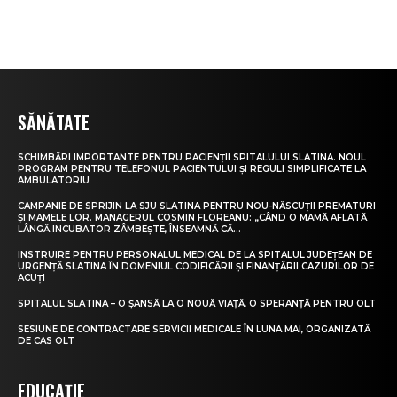
SĂNĂTATE
SCHIMBĂRI IMPORTANTE PENTRU PACIENȚII SPITALULUI SLATINA. NOUL
PROGRAM PENTRU TELEFONUL PACIENTULUI ȘI REGULI SIMPLIFICATE LA
AMBULATORIU
CAMPANIE DE SPRIJIN LA SJU SLATINA PENTRU NOU-NĂSCUȚII PREMATURI
ȘI MAMELE LOR. MANAGERUL COSMIN FLOREANU: „CÂND O MAMĂ AFLATĂ
LÂNGĂ INCUBATOR ZÂMBEȘTE, ÎNSEAMNĂ CĂ...
INSTRUIRE PENTRU PERSONALUL MEDICAL DE LA SPITALUL JUDEȚEAN DE
URGENȚĂ SLATINA ÎN DOMENIUL CODIFICĂRII ȘI FINANȚĂRII CAZURILOR DE
ACUȚI
SPITALUL SLATINA – O ȘANSĂ LA O NOUĂ VIAȚĂ, O SPERANȚĂ PENTRU OLT
SESIUNE DE CONTRACTARE SERVICII MEDICALE ÎN LUNA MAI, ORGANIZATĂ
DE CAS OLT
EDUCAȚIE