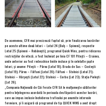
De asemenea, CFR mai precizează faptul că, prin finalizarea lucrărilor
pe aceste ultime două loturi – Lotul 24 (Balș – Spineni), respectiv
Lotul 25 (Spineni – Robănești), programul Quick Wins, pentru ridicarea
restricțiilor de viteză, a fost încheiat pe linia CF 101 Piteşti – Craiova,
unde anterior au fost redeschise liniile incluse și în celelalte şapte
loturi, şi anume: Pitești – Pârvu (Lotul 18); Bradu de Sus – Costești
(Lotul 19); Pârvu – Fâlfani (Lotul 20); Fâlfani – Stolnici (Lotul 21);
Stolnici – Hârșești (Lotul 22); Stolnici – Corbu (Lot 23); Stația Pielești
(Lot 26).
„Compania Națională de Căi Ferate CFR SA le mulțumește călătorilor
pentru înțelegerea acordată în perioada desfășurării acestor lucrări,
care au impus inclusiv închiderea traficului pe anumite intervale
feroviare, și îi asigură că programul de tip QUICK WINS a avut drept