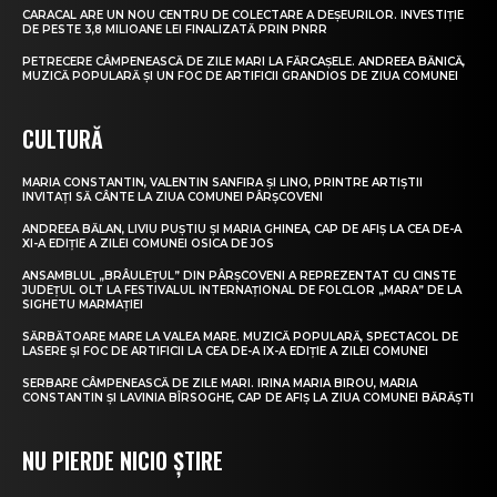
CARACAL ARE UN NOU CENTRU DE COLECTARE A DEȘEURILOR. INVESTIȚIE
DE PESTE 3,8 MILIOANE LEI FINALIZATĂ PRIN PNRR
PETRECERE CÂMPENEASCĂ DE ZILE MARI LA FĂRCAȘELE. ANDREEA BĂNICĂ,
MUZICĂ POPULARĂ ȘI UN FOC DE ARTIFICII GRANDIOS DE ZIUA COMUNEI
CULTURĂ
MARIA CONSTANTIN, VALENTIN SANFIRA ȘI LINO, PRINTRE ARTIȘTII
INVITAȚI SĂ CÂNTE LA ZIUA COMUNEI PÂRȘCOVENI
ANDREEA BĂLAN, LIVIU PUȘTIU ȘI MARIA GHINEA, CAP DE AFIȘ LA CEA DE-A
XI-A EDIȚIE A ZILEI COMUNEI OSICA DE JOS
ANSAMBLUL „BRÂULEȚUL” DIN PÂRȘCOVENI A REPREZENTAT CU CINSTE
JUDEȚUL OLT LA FESTIVALUL INTERNAȚIONAL DE FOLCLOR „MARA” DE LA
SIGHETU MARMAȚIEI
SĂRBĂTOARE MARE LA VALEA MARE. MUZICĂ POPULARĂ, SPECTACOL DE
LASERE ȘI FOC DE ARTIFICII LA CEA DE-A IX-A EDIȚIE A ZILEI COMUNEI
SERBARE CÂMPENEASCĂ DE ZILE MARI. IRINA MARIA BIROU, MARIA
CONSTANTIN ȘI LAVINIA BÎRSOGHE, CAP DE AFIȘ LA ZIUA COMUNEI BĂRĂȘTI
NU PIERDE NICIO ȘTIRE