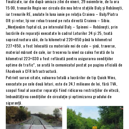
finalizate, iar din după-amiaza zilei de vineri, 29 noiembrie, de la ora
15:00, trenurile Regio vor circula din nou între stațiile Balş și Robăneşti,
iar trenurile RE, anulate în luna iunie pe relația Craiova – Balș/Piatra
Olt și retur, își vor relua traseul pe ruta directă Craiova – Sibiu.
„Menționăm faptul că, pe intervalul Balş – Spineni – Robăneşti, prin
lucrările de reparații executate în cadrul Loturilor 24 și 25, toată
suprastructura căii, de la kilometrul 220+850 până la kilometrul
227+850, a fost înlocuită cu materiale noi de cale – șină, traverse,
material mărunt de cale, iar trecerea la nivel cu calea ferată de la
kilometrul 223+030 a fost refăcută pentru asigurarea condițiilor
optime de trafic”, se arată în comunicatul postat pe pagina oficială de
FAcebook a CFR Infrastructură.
Potrivit sursei citate, valoarea totală a lucrărilor de tip Quick Wins,
executate pe cele două loturi, este de 24,1 milioane de lei, fără TVA,
scopul final al acestor reparații fiind ridicarea restricțiilor de viteză,
îmbunătățirea condițiilor de circulație și optimizarea gradului de
siguranță.