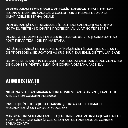
PERFORMANȚĂ EXCEPȚIONALĂ PE TĂRÂM AMERICAN. ELEVUL EDUARD
FLORIN ȘTEFAN DIN CARACAL A CUCERIT CINCI MEDALII DE AUR LA
OLIMPIADELE INTERNAȚIONALE
PERFORMANȚĂ LA TITULARIZARE ÎN OLT: DOI CANDIDAȚI AU OBȚINUT
NOTA 10. PESTE 46% DINTRE PROFESORI AU LUAT NOTE PESTE 7
REZULTATELE ADMITERII LA LICEU ÎN JUDEȚUL OLT. TOȚI CANDIDAȚII AU
FOST REPARTIZAȚI DIN PRIMA ETAPĂ
BĂTĂLIE STRÂNSĂ PE LOCURILE DIN ÎNVĂȚĂMÂNT ÎN JUDEȚUL OLT. SUTE
DE PROFESORI ȘI EDUCATORI AU SUSȚINUT EXAMENUL DE TITULARIZARE
DRUMUL SPERANȚEI ÎN EDUCAȚIE. PROFESORA CARE PARCURGE ZILNIC 140
DE KILOMETRI PENTRU ELEVII DIN COMUNA OLTEANĂ FĂGEȚELU
ADMINISTRAȚIE
NICULINA STOICAN, MARIAN MEDREGONIU ȘI SANDA ARGINT, CAPETE DE
AFIȘ LA ZIUA COMUNEI PRISEACA
INVESTIȚIE ÎN EDUCAȚIE LA OBÂRȘIA. ȘCOALA A FOST COMPLET
MODERNIZATĂ CU FONDURI EUROPENE
MARIANA IONESCU CĂPITĂNESCU ȘI FLORIN GRIGORE, INVITAȚI SPECIALI DE
SFÂNTA MARIA LA SĂRBĂTOAREA DIN SATUL FRUNZARU AL COMUNEI
SPRÂNCENATA