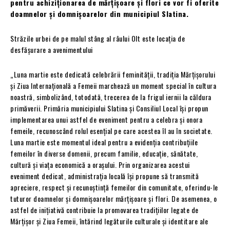
pentru
achiziționarea de mărțișoare și flori ce vor fi oferite
doamnelor și domnișoarelor din municipiul Slatina.
Străzile urbei de pe malul stâng al râului Olt este locația de
desfășurare a avenimentului
„Luna martie este dedicată celebrării feminității, tradiția Mărțișorului
și Ziua Internațională a Femeii marchează un moment special în cultura
noastră, simbolizând, totodată, trecerea de la frigul iernii la căldura
primăverii. Primăria municipiului Slatina și Consiliul Local își propun
implementarea unui astfel de eveniment pentru a celebra și onora
femeile, recunoscând rolul esențial pe care acestea îl au în societate.
Luna martie este momentul ideal pentru a evidenția contribuțiile
femeilor în diverse domenii, precum familie, educație, sănătate,
cultură și viața economică a orașului. Prin organizarea acestui
eveniment dedicat, administrația locală își propune să transmită
apreciere, respect și recunoștință femeilor din comunitate, oferindu-le
tuturor doamnelor și domnișoarelor mărțișoare și flori. De asemenea, o
astfel de inițiativă contribuie la promovarea tradițiilor legate de
Mărțișor și Ziua Femeii, întărind legăturile culturale și identitare ale