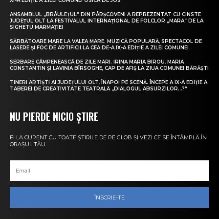
XI-A EDIȚIE A ZILEI COMUNEI OSICA DE JOS
ANSAMBLUL „BRÂULEȚUL” DIN PÂRȘCOVENI A REPREZENTAT CU CINSTE
JUDEȚUL OLT LA FESTIVALUL INTERNAȚIONAL DE FOLCLOR „MARA” DE LA
SIGHETU MARMAȚIEI
SĂRBĂTOARE MARE LA VALEA MARE. MUZICĂ POPULARĂ, SPECTACOL DE
LASERE ȘI FOC DE ARTIFICII LA CEA DE-A IX-A EDIȚIE A ZILEI COMUNEI
SERBARE CÂMPENEASCĂ DE ZILE MARI. IRINA MARIA BIROU, MARIA
CONSTANTIN ȘI LAVINIA BÎRSOGHE, CAP DE AFIȘ LA ZIUA COMUNEI BĂRĂȘTI
TINERI ARTIȘTI AI JUDEȚULUI OLT, ÎNAPOI PE SCENĂ. ÎNCEPE A IX-A EDIȚIE A
TABEREI DE CREATIVITATE TEATRALĂ „DIALOGUL ABSURZILOR…?”
NU PIERDE NICIO ȘTIRE
FI LA CURENT CU TOATE ȘTIRILE DE PE GLOB ȘI VEZI CE SE ÎNTÂMPLĂ ÎN
ORAȘUL TĂU.
ÎNSCRIE-TE