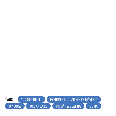
TAGS:
100.000 DE LEI
EVENIMENTUL „ZILELE PRIMĂVERII”
O ALOCĂ
ORGANIZARE
PRIMĂRIA SLATINA
SUMA