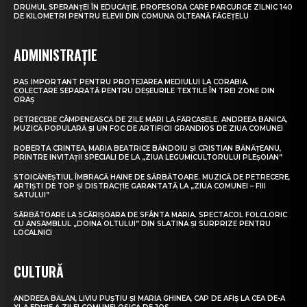
DRUMUL SPERANȚEI ÎN EDUCAȚIE. PROFESORA CARE PARCURGE ZILNIC 140
DE KILOMETRI PENTRU ELEVII DIN COMUNA OLTEANĂ FĂGEȚELU
ADMINISTRAȚIE
PAS IMPORTANT PENTRU PROTEJAREA MEDIULUI LA CORABIA.
COLECTARE SEPARATĂ PENTRU DEȘEURILE TEXTILE ÎN TREI ZONE DIN
ORAȘ
PETRECERE CÂMPENEASCĂ DE ZILE MARI LA FĂRCAȘELE. ANDREEA BĂNICĂ,
MUZICĂ POPULARĂ ȘI UN FOC DE ARTIFICII GRANDIOS DE ZIUA COMUNEI
ROBERTA CRINTEA, MARIA BEATRICE BĂNDOIU ȘI CRISTIAN BĂNĂȚEANU,
PRINTRE INVITAȚII SPECIALI DE LA „ZIUA LEGUMICULTORULUI PLEȘOIAN”
STOICĂNEȘTIUL ÎMBRACĂ HAINE DE SĂRBĂTOARE. MUZICĂ DE PETRECERE,
ARTIȘTI DE TOP ȘI DISTRACȚIE GARANTATĂ LA „ZIUA COMUNEI – FIII
SATULUI”
SĂRBĂTOARE LA SCĂRIȘOARA DE SFÂNTA MARIA. SPECTACOL FOLCLORIC
CU ANSAMBLUL „DOINA OLTULUI” DIN SLATINA ȘI SURPRIZE PENTRU
LOCALNICI
CULTURĂ
ANDREEA BĂLAN, LIVIU PUȘTIU ȘI MARIA GHINEA, CAP DE AFIȘ LA CEA DE-A