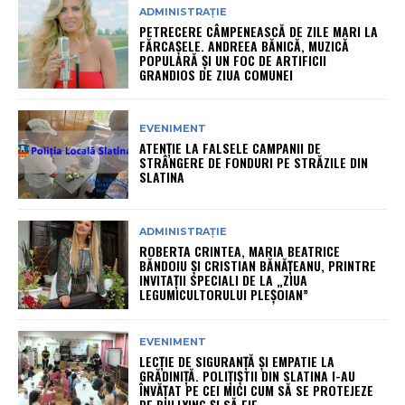
ADMINISTRAȚIE
PETRECERE CÂMPENEASCĂ DE ZILE MARI LA
FĂRCAȘELE. ANDREEA BĂNICĂ, MUZICĂ
POPULARĂ ȘI UN FOC DE ARTIFICII
GRANDIOS DE ZIUA COMUNEI
EVENIMENT
ATENȚIE LA FALSELE CAMPANII DE
STRÂNGERE DE FONDURI PE STRĂZILE DIN
SLATINA
ADMINISTRAȚIE
ROBERTA CRINTEA, MARIA BEATRICE
BĂNDOIU ȘI CRISTIAN BĂNĂȚEANU, PRINTRE
INVITAȚII SPECIALI DE LA „ZIUA
LEGUMICULTORULUI PLEȘOIAN”
EVENIMENT
LECȚIE DE SIGURANȚĂ ȘI EMPATIE LA
GRĂDINIȚĂ. POLIȚIȘTII DIN SLATINA I-AU
ÎNVĂȚAT PE CEI MICI CUM SĂ SE PROTEJEZE
DE BULLYING ȘI SĂ FIE...