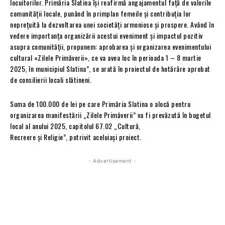
locuitorilor. Primăria Slatina își reafirmă angajamentul față de valorile
comunității locale, punând în primplan femeile și contribuția lor
neprețuită la dezvoltarea unei societăți armoniose și prospere. Având în
vedere importanța organizării acestui eveniment și impactul pozitiv
asupra comunității, propunem: aprobarea și organizarea evenimentului
cultural «Zilele Primăverii», ce va avea loc în perioada 1 – 8 martie
2025, în municipiul Slatina”, se arată în proiectul de hotărâre aprobat
de consilierii locali slătineni.
Suma de 100.000 de lei pe care Primăria Slatina o alocă pentru
organizarea manifestării „Zilele Primăverii” va fi prevăzută în bugetul
local al anului 2025, capitolul 67.02 „Cultură,
Recreere și Religie”, potrivit aceluiași proiect.
- Advertisement -