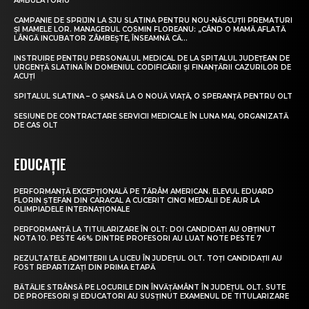
AMBULATORIU
CAMPANIE DE SPRIJIN LA SJU SLATINA PENTRU NOU-NĂSCUȚII PREMATURI
ȘI MAMELE LOR. MANAGERUL COSMIN FLOREANU: „CÂND O MAMĂ AFLATĂ
LÂNGĂ INCUBATOR ZÂMBEȘTE, ÎNSEAMNĂ CĂ...
INSTRUIRE PENTRU PERSONALUL MEDICAL DE LA SPITALUL JUDEȚEAN DE
URGENȚĂ SLATINA ÎN DOMENIUL CODIFICĂRII ȘI FINANȚĂRII CAZURILOR DE
ACUȚI
SPITALUL SLATINA – O ȘANSĂ LA O NOUĂ VIAȚĂ, O SPERANȚĂ PENTRU OLT
SESIUNE DE CONTRACTARE SERVICII MEDICALE ÎN LUNA MAI, ORGANIZATĂ
DE CAS OLT
EDUCAȚIE
PERFORMANȚĂ EXCEPȚIONALĂ PE TĂRÂM AMERICAN. ELEVUL EDUARD
FLORIN ȘTEFAN DIN CARACAL A CUCERIT CINCI MEDALII DE AUR LA
OLIMPIADELE INTERNAȚIONALE
PERFORMANȚĂ LA TITULARIZARE ÎN OLT: DOI CANDIDAȚI AU OBȚINUT
NOTA 10. PESTE 46% DINTRE PROFESORI AU LUAT NOTE PESTE 7
REZULTATELE ADMITERII LA LICEU ÎN JUDEȚUL OLT. TOȚI CANDIDAȚII AU
FOST REPARTIZAȚI DIN PRIMA ETAPĂ
BĂTĂLIE STRÂNSĂ PE LOCURILE DIN ÎNVĂȚĂMÂNT ÎN JUDEȚUL OLT. SUTE
DE PROFESORI ȘI EDUCATORI AU SUSȚINUT EXAMENUL DE TITULARIZARE