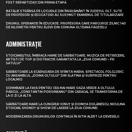
FOST REPARTIZAȚI DIN PRIMA ETAPĂ
BĂTĂLIE STRÂNSĂ PE LOCURILE DIN ÎNVĂȚĂMÂNT ÎN JUDEȚUL OLT. SUTE
DE PROFESORI ȘI EDUCATORI AU SUSȚINUT EXAMENUL DE TITULARIZARE
DRUMUL SPERANȚEI ÎN EDUCAȚIE. PROFESORA CARE PARCURGE ZILNIC 140
DE KILOMETRI PENTRU ELEVII DIN COMUNA OLTEANĂ FĂGEȚELU
ADMINISTRAȚIE
STOICĂNEȘTIUL ÎMBRACĂ HAINE DE SĂRBĂTOARE. MUZICĂ DE PETRECERE,
ARTIȘTI DE TOP ȘI DISTRACȚIE GARANTATĂ LA „ZIUA COMUNEI – FIII
SATULUI”
SĂRBĂTOARE LA SCĂRIȘOARA DE SFÂNTA MARIA. SPECTACOL FOLCLORIC
CU ANSAMBLUL „DOINA OLTULUI” DIN SLATINA ȘI SURPRIZE PENTRU
LOCALNICI
SCHIMBARE LA FAȚĂ PENTRU CEA MAI MARE OAZĂ VERDE A OLTULUI.
PARCUL „CONSTANTIN POROINEANU” DIN CARACAL SE TRANSFORMĂ DE
LA O ZI LA ALTA
SĂRBĂTOARE MARE LA CUNGREA! IONUȚ ȘI DOINIȚA DOLĂNESCU, NICULINA
STOICAN, SHONDY ȘI SHOW DE LASERE LA ZIUA COMUNEI
MODERNIZAREA DRUMURILOR CONTINUĂ ÎN RITM ALERT LA DEVESELU