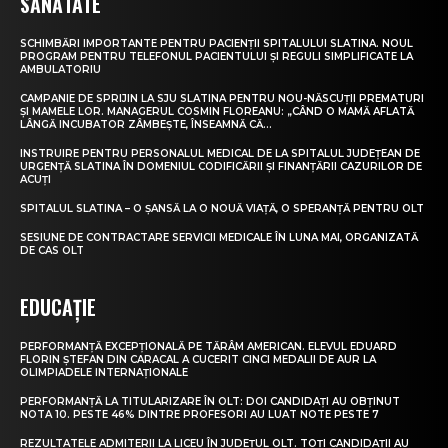
SĂNĂTATE
SCHIMBĂRI IMPORTANTE PENTRU PACIENȚII SPITALULUI SLATINA. NOUL
PROGRAM PENTRU TELEFONUL PACIENTULUI ȘI REGULI SIMPLIFICATE LA
AMBULATORIU
CAMPANIE DE SPRIJIN LA SJU SLATINA PENTRU NOU-NĂSCUȚII PREMATURI
ȘI MAMELE LOR. MANAGERUL COSMIN FLOREANU: „CÂND O MAMĂ AFLATĂ
LÂNGĂ INCUBATOR ZÂMBEȘTE, ÎNSEAMNĂ CĂ...
INSTRUIRE PENTRU PERSONALUL MEDICAL DE LA SPITALUL JUDEȚEAN DE
URGENȚĂ SLATINA ÎN DOMENIUL CODIFICĂRII ȘI FINANȚĂRII CAZURILOR DE
ACUȚI
SPITALUL SLATINA – O ȘANSĂ LA O NOUĂ VIAȚĂ, O SPERANȚĂ PENTRU OLT
SESIUNE DE CONTRACTARE SERVICII MEDICALE ÎN LUNA MAI, ORGANIZATĂ
DE CAS OLT
EDUCAȚIE
PERFORMANȚĂ EXCEPȚIONALĂ PE TĂRÂM AMERICAN. ELEVUL EDUARD
FLORIN ȘTEFAN DIN CARACAL A CUCERIT CINCI MEDALII DE AUR LA
OLIMPIADELE INTERNAȚIONALE
PERFORMANȚĂ LA TITULARIZARE ÎN OLT: DOI CANDIDAȚI AU OBȚINUT
NOTA 10. PESTE 46% DINTRE PROFESORI AU LUAT NOTE PESTE 7
REZULTATELE ADMITERII LA LICEU ÎN JUDEȚUL OLT. TOȚI CANDIDAȚII AU