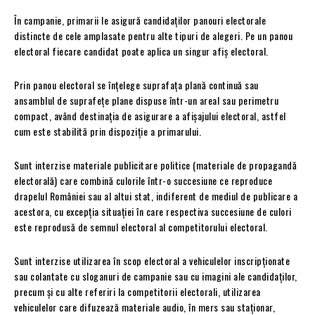
În campanie, primarii le asigură candidaților panouri electorale
distincte de cele amplasate pentru alte tipuri de alegeri. Pe un panou
electoral fiecare candidat poate aplica un singur afiș electoral.
Prin panou electoral se înțelege suprafața plană continuă sau
ansamblul de suprafețe plane dispuse într-un areal sau perimetru
compact, având destinația de asigurare a afișajului electoral, astfel
cum este stabilită prin dispoziție a primarului.
Sunt interzise materiale publicitare politice (materiale de propagandă
electorală) care combină culorile într-o succesiune ce reproduce
drapelul României sau al altui stat, indiferent de mediul de publicare a
acestora, cu excepția situației în care respectiva succesiune de culori
este reprodusă de semnul electoral al competitorului electoral.
Sunt interzise utilizarea în scop electoral a vehiculelor inscripționate
sau colantate cu sloganuri de campanie sau cu imagini ale candidaților,
precum și cu alte referiri la competitorii electorali, utilizarea
vehiculelor care difuzează materiale audio, în mers sau staționar,