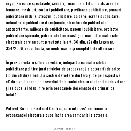
organizarea de spectacole, serbări, focuri de artificii, utilizarea de
bannere, mesh-uri, corturi publicitare, pavilioane publicitare, panouri
publicitare mobile, steaguri publicitare, calcane, ecrane publicitare,
indicatoare publicitare direcționale, structuri de publicitate
autoportante, mijloace de publicitate, panouri publicitare, proiecte
publicitare speciale, publicitate luminoasă și oricare alte materiale
electorale care nu sunt prevăzute la art. 36 alin. (2) din Legea nr.
334/2006, republicată, cu modificările și completările ulterioare.
În preziua votării și în ziua votării, îndepărtarea materialelor
publicitare politice (materialelor de propagandă electorală) de orice
tip din clădirea sediului secției de votare din țară și de pe respectiva
clădire se dispune de președintele biroului electoral al secției de votare
și se duce la îndeplinire prin persoanele desemnate de primar, de
îndată.
Potrivit Biroului Electoral Central, este interzisă continuarea
propagandei electorale după încheierea campaniei electorale.
- Advertisement -