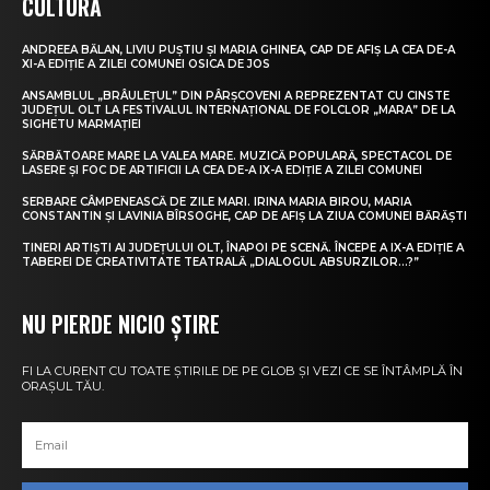
CULTURĂ
ANDREEA BĂLAN, LIVIU PUȘTIU ȘI MARIA GHINEA, CAP DE AFIȘ LA CEA DE-A
XI-A EDIȚIE A ZILEI COMUNEI OSICA DE JOS
ANSAMBLUL „BRÂULEȚUL” DIN PÂRȘCOVENI A REPREZENTAT CU CINSTE
JUDEȚUL OLT LA FESTIVALUL INTERNAȚIONAL DE FOLCLOR „MARA” DE LA
SIGHETU MARMAȚIEI
SĂRBĂTOARE MARE LA VALEA MARE. MUZICĂ POPULARĂ, SPECTACOL DE
LASERE ȘI FOC DE ARTIFICII LA CEA DE-A IX-A EDIȚIE A ZILEI COMUNEI
SERBARE CÂMPENEASCĂ DE ZILE MARI. IRINA MARIA BIROU, MARIA
CONSTANTIN ȘI LAVINIA BÎRSOGHE, CAP DE AFIȘ LA ZIUA COMUNEI BĂRĂȘTI
TINERI ARTIȘTI AI JUDEȚULUI OLT, ÎNAPOI PE SCENĂ. ÎNCEPE A IX-A EDIȚIE A
TABEREI DE CREATIVITATE TEATRALĂ „DIALOGUL ABSURZILOR…?”
NU PIERDE NICIO ȘTIRE
FI LA CURENT CU TOATE ȘTIRILE DE PE GLOB ȘI VEZI CE SE ÎNTÂMPLĂ ÎN
ORAȘUL TĂU.