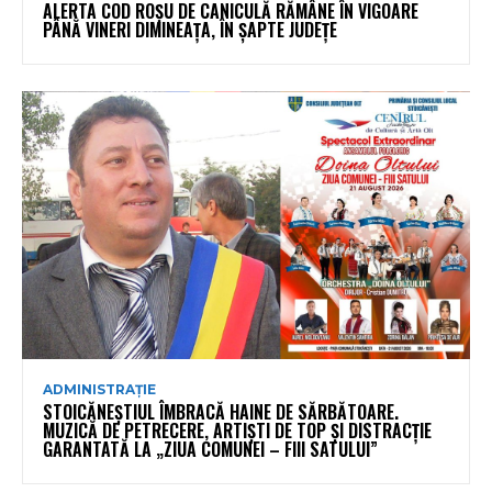
ALERTA COD ROȘU DE CANICULĂ RĂMÂNE ÎN VIGOARE
PÂNĂ VINERI DIMINEAȚA, ÎN ȘAPTE JUDEȚE
ADMINISTRAȚIE
STOICĂNEȘTIUL ÎMBRACĂ HAINE DE SĂRBĂTOARE.
MUZICĂ DE PETRECERE, ARTIȘTI DE TOP ȘI DISTRACȚIE
GARANTATĂ LA „ZIUA COMUNEI – FIII SATULUI”