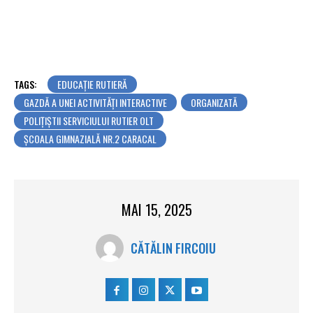
TAGS:
EDUCAȚIE RUTIERĂ
GAZDĂ A UNEI ACTIVITĂȚI INTERACTIVE
ORGANIZATĂ
POLIȚIȘTII SERVICIULUI RUTIER OLT
ȘCOALA GIMNAZIALĂ NR.2 CARACAL
MAI 15, 2025
CĂTĂLIN FIRCOIU