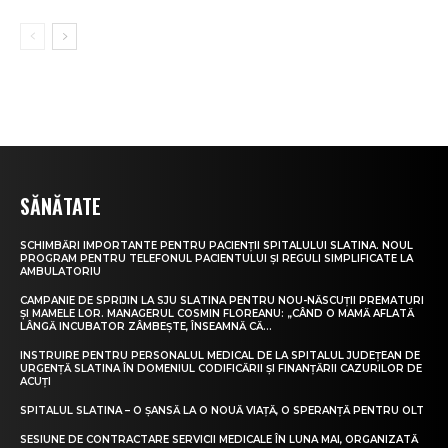
SĂNĂTATE
SCHIMBĂRI IMPORTANTE PENTRU PACIENȚII SPITALULUI SLATINA. NOUL
PROGRAM PENTRU TELEFONUL PACIENTULUI ȘI REGULI SIMPLIFICATE LA
AMBULATORIU
CAMPANIE DE SPRIJIN LA SJU SLATINA PENTRU NOU-NĂSCUȚII PREMATURI
ȘI MAMELE LOR. MANAGERUL COSMIN FLOREANU: „CÂND O MAMĂ AFLATĂ
LÂNGĂ INCUBATOR ZÂMBEȘTE, ÎNSEAMNĂ CĂ...
INSTRUIRE PENTRU PERSONALUL MEDICAL DE LA SPITALUL JUDEȚEAN DE
URGENȚĂ SLATINA ÎN DOMENIUL CODIFICĂRII ȘI FINANȚĂRII CAZURILOR DE
ACUȚI
SPITALUL SLATINA – O ȘANSĂ LA O NOUĂ VIAȚĂ, O SPERANȚĂ PENTRU OLT
SESIUNE DE CONTRACTARE SERVICII MEDICALE ÎN LUNA MAI, ORGANIZATĂ