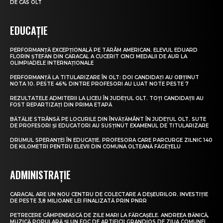
DE CAS OLT
EDUCAȚIE
PERFORMANȚĂ EXCEPȚIONALĂ PE TĂRÂM AMERICAN. ELEVUL EDUARD
FLORIN ȘTEFAN DIN CARACAL A CUCERIT CINCI MEDALII DE AUR LA
OLIMPIADELE INTERNAȚIONALE
PERFORMANȚĂ LA TITULARIZARE ÎN OLT: DOI CANDIDAȚI AU OBȚINUT
NOTA 10. PESTE 46% DINTRE PROFESORI AU LUAT NOTE PESTE 7
REZULTATELE ADMITERII LA LICEU ÎN JUDEȚUL OLT. TOȚI CANDIDAȚII AU
FOST REPARTIZAȚI DIN PRIMA ETAPĂ
BĂTĂLIE STRÂNSĂ PE LOCURILE DIN ÎNVĂȚĂMÂNT ÎN JUDEȚUL OLT. SUTE
DE PROFESORI ȘI EDUCATORI AU SUSȚINUT EXAMENUL DE TITULARIZARE
DRUMUL SPERANȚEI ÎN EDUCAȚIE. PROFESORA CARE PARCURGE ZILNIC 140
DE KILOMETRI PENTRU ELEVII DIN COMUNA OLTEANĂ FĂGEȚELU
ADMINISTRAȚIE
CARACAL ARE UN NOU CENTRU DE COLECTARE A DEȘEURILOR. INVESTIȚIE
DE PESTE 3,8 MILIOANE LEI FINALIZATĂ PRIN PNRR
PETRECERE CÂMPENEASCĂ DE ZILE MARI LA FĂRCAȘELE. ANDREEA BĂNICĂ,
MUZICĂ POPULARĂ ȘI UN FOC DE ARTIFICII GRANDIOS DE ZIUA COMUNEI