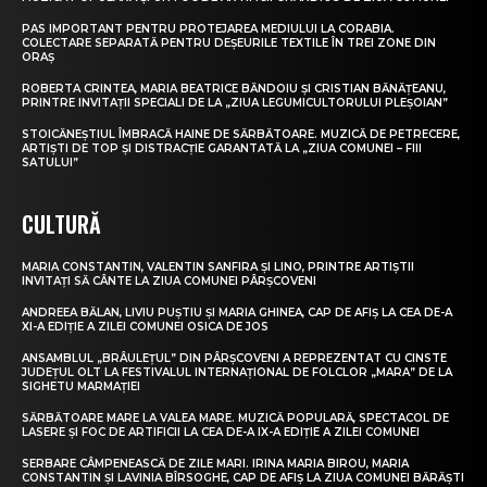
PAS IMPORTANT PENTRU PROTEJAREA MEDIULUI LA CORABIA.
COLECTARE SEPARATĂ PENTRU DEȘEURILE TEXTILE ÎN TREI ZONE DIN
ORAȘ
ROBERTA CRINTEA, MARIA BEATRICE BĂNDOIU ȘI CRISTIAN BĂNĂȚEANU,
PRINTRE INVITAȚII SPECIALI DE LA „ZIUA LEGUMICULTORULUI PLEȘOIAN”
STOICĂNEȘTIUL ÎMBRACĂ HAINE DE SĂRBĂTOARE. MUZICĂ DE PETRECERE,
ARTIȘTI DE TOP ȘI DISTRACȚIE GARANTATĂ LA „ZIUA COMUNEI – FIII
SATULUI”
CULTURĂ
MARIA CONSTANTIN, VALENTIN SANFIRA ȘI LINO, PRINTRE ARTIȘTII
INVITAȚI SĂ CÂNTE LA ZIUA COMUNEI PÂRȘCOVENI
ANDREEA BĂLAN, LIVIU PUȘTIU ȘI MARIA GHINEA, CAP DE AFIȘ LA CEA DE-A
XI-A EDIȚIE A ZILEI COMUNEI OSICA DE JOS
ANSAMBLUL „BRÂULEȚUL” DIN PÂRȘCOVENI A REPREZENTAT CU CINSTE
JUDEȚUL OLT LA FESTIVALUL INTERNAȚIONAL DE FOLCLOR „MARA” DE LA
SIGHETU MARMAȚIEI
SĂRBĂTOARE MARE LA VALEA MARE. MUZICĂ POPULARĂ, SPECTACOL DE
LASERE ȘI FOC DE ARTIFICII LA CEA DE-A IX-A EDIȚIE A ZILEI COMUNEI
SERBARE CÂMPENEASCĂ DE ZILE MARI. IRINA MARIA BIROU, MARIA
CONSTANTIN ȘI LAVINIA BÎRSOGHE, CAP DE AFIȘ LA ZIUA COMUNEI BĂRĂȘTI