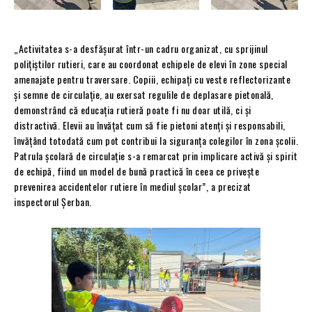
„Activitatea s-a desfășurat într-un cadru organizat, cu sprijinul
polițiștilor rutieri, care au coordonat echipele de elevi în zone special
amenajate pentru traversare. Copiii, echipați cu veste reflectorizante
și semne de circulație, au exersat regulile de deplasare pietonală,
demonstrând că educația rutieră poate fi nu doar utilă, ci și
distractivă. Elevii au învățat cum să fie pietoni atenți și responsabili,
învățând totodată cum pot contribui la siguranța colegilor în zona școlii.
Patrula școlară de circulație s-a remarcat prin implicare activă și spirit
de echipă, fiind un model de bună practică în ceea ce privește
prevenirea accidentelor rutiere în mediul școlar”, a precizat
inspectorul Șerban.