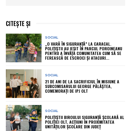
CITEȘTE ȘI
SOCIAL
„O VARĂ ÎN SIGURANȚĂ” LA CARACAL.
POLIȚIȘTII AU IEȘIT ÎN PARCUL POROINEANU
PENTRU A ÎNVĂȚA COMUNITATEA CUM SĂ SE
FEREASCĂ DE ESCROCI ȘI ATACURI...
SOCIAL
21 DE ANI DE LA SACRIFICIUL ÎN MISIUNE A
SUBCOMISARULUI GEORGE PĂLĂȘTEA,
COMEMORAȚI DE IPJ OLT
SOCIAL
POLIȚIȘTII BIROULUI SIGURANȚĂ ȘCOLARĂ AL
POLIȚIEI OLT, ACȚIUNI ÎN PROXIMITATEA
UNITĂȚILOR ȘCOLARE DIN JUDEȚ