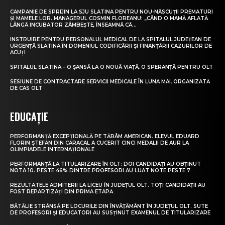
CAMPANIE DE SPRIJIN LA SJU SLATINA PENTRU NOU-NĂSCUȚII PREMATURI
ȘI MAMELE LOR. MANAGERUL COSMIN FLOREANU: „CÂND O MAMĂ AFLATĂ
LÂNGĂ INCUBATOR ZÂMBEȘTE, ÎNSEAMNĂ CĂ...
INSTRUIRE PENTRU PERSONALUL MEDICAL DE LA SPITALUL JUDEȚEAN DE
URGENȚĂ SLATINA ÎN DOMENIUL CODIFICĂRII ȘI FINANȚĂRII CAZURILOR DE
ACUȚI
SPITALUL SLATINA – O ȘANSĂ LA O NOUĂ VIAȚĂ, O SPERANȚĂ PENTRU OLT
SESIUNE DE CONTRACTARE SERVICII MEDICALE ÎN LUNA MAI, ORGANIZATĂ
DE CAS OLT
EDUCAȚIE
PERFORMANȚĂ EXCEPȚIONALĂ PE TĂRÂM AMERICAN. ELEVUL EDUARD
FLORIN ȘTEFAN DIN CARACAL A CUCERIT CINCI MEDALII DE AUR LA
OLIMPIADELE INTERNAȚIONALE
PERFORMANȚĂ LA TITULARIZARE ÎN OLT: DOI CANDIDAȚI AU OBȚINUT
NOTA 10. PESTE 46% DINTRE PROFESORI AU LUAT NOTE PESTE 7
REZULTATELE ADMITERII LA LICEU ÎN JUDEȚUL OLT. TOȚI CANDIDAȚII AU
FOST REPARTIZAȚI DIN PRIMA ETAPĂ
BĂTĂLIE STRÂNSĂ PE LOCURILE DIN ÎNVĂȚĂMÂNT ÎN JUDEȚUL OLT. SUTE
DE PROFESORI ȘI EDUCATORI AU SUSȚINUT EXAMENUL DE TITULARIZARE