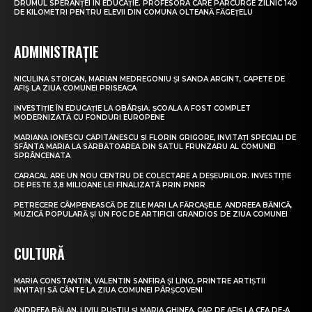
DRUMUL SPERANȚEI ÎN EDUCAȚIE. PROFESORA CARE PARCURGE ZILNIC 140
DE KILOMETRI PENTRU ELEVII DIN COMUNA OLTEANĂ FĂGEȚELU
ADMINISTRAȚIE
NICULINA STOICAN, MARIAN MEDREGONIU ȘI SANDA ARGINT, CAPETE DE
AFIȘ LA ZIUA COMUNEI PRISEACA
INVESTIȚIE ÎN EDUCAȚIE LA OBÂRȘIA. ȘCOALA A FOST COMPLET
MODERNIZATĂ CU FONDURI EUROPENE
MARIANA IONESCU CĂPITĂNESCU ȘI FLORIN GRIGORE, INVITAȚI SPECIALI DE
SFÂNTA MARIA LA SĂRBĂTOAREA DIN SATUL FRUNZARU AL COMUNEI
SPRÂNCENATA
CARACAL ARE UN NOU CENTRU DE COLECTARE A DEȘEURILOR. INVESTIȚIE
DE PESTE 3,8 MILIOANE LEI FINALIZATĂ PRIN PNRR
PETRECERE CÂMPENEASCĂ DE ZILE MARI LA FĂRCAȘELE. ANDREEA BĂNICĂ,
MUZICĂ POPULARĂ ȘI UN FOC DE ARTIFICII GRANDIOS DE ZIUA COMUNEI
CULTURĂ
MARIA CONSTANTIN, VALENTIN SANFIRA ȘI LINO, PRINTRE ARTIȘTII
INVITAȚI SĂ CÂNTE LA ZIUA COMUNEI PÂRȘCOVENI
ANDREEA BĂLAN, LIVIU PUȘTIU ȘI MARIA GHINEA, CAP DE AFIȘ LA CEA DE-A