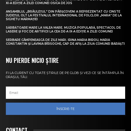
XI-A EDIȚIE A ZILEI COMUNEI OSICA DE JOS
ANSAMBLUL „BRÂULEȚUL” DIN PÂRȘCOVENI A REPREZENTAT CU CINSTE
JUDEȚUL OLT LA FESTIVALUL INTERNAȚIONAL DE FOLCLOR „MARA” DE LA
SIGHETU MARMAȚIEI
SĂRBĂTOARE MARE LA VALEA MARE. MUZICĂ POPULARĂ, SPECTACOL DE
LASERE ȘI FOC DE ARTIFICII LA CEA DE-A IX-A EDIȚIE A ZILEI COMUNEI
SERBARE CÂMPENEASCĂ DE ZILE MARI. IRINA MARIA BIROU, MARIA
CONSTANTIN ȘI LAVINIA BÎRSOGHE, CAP DE AFIȘ LA ZIUA COMUNEI BĂRĂȘTI
NU PIERDE NICIO ȘTIRE
FI LA CURENT CU TOATE ȘTIRILE DE PE GLOB ȘI VEZI CE SE ÎNTÂMPLĂ ÎN
ORAȘUL TĂU.
ÎNSCRIE-TE
CONTACT