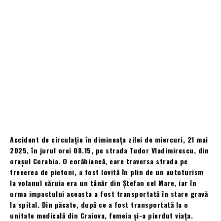
Accident de circulație în dimineața zilei de miercuri, 21 mai
2025, în jurul orei 08.15, pe strada Tudor Vladimirescu, din
orașul Corabia. O corăbiancă, care traversa strada pe
trecerea de pietoni, a fost lovită în plin de un autoturism
la volanul căruia era un tânăr din Ștefan cel Mare, iar în
urma impactului aceasta a fost transportată în stare gravă
la spital. Din păcate, după ce a fost transportată la o
unitate medicală din Craiova, femeia și-a pierdut viața.