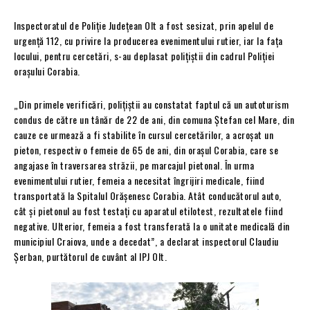
Inspectoratul de Poliție Județean Olt a fost sesizat, prin apelul de
urgență 112, cu privire la producerea evenimentului rutier, iar la fața
locului, pentru cercetări, s-au deplasat polițiștii din cadrul Poliției
orașului Corabia.
„Din primele verificări, polițiștii au constatat faptul că un autoturism
condus de către un tânăr de 22 de ani, din comuna Ștefan cel Mare, din
cauze ce urmează a fi stabilite în cursul cercetărilor, a acroșat un
pieton, respectiv o femeie de 65 de ani, din orașul Corabia, care se
angajase în traversarea străzii, pe marcajul pietonal. În urma
evenimentului rutier, femeia a necesitat îngrijiri medicale, fiind
transportată la Spitalul Orășenesc Corabia. Atât conducătorul auto,
cât și pietonul au fost testați cu aparatul etilotest, rezultatele fiind
negative. Ulterior, femeia a fost transferată la o unitate medicală din
municipiul Craiova, unde a decedat”, a declarat inspectorul Claudiu
Șerban, purtătorul de cuvânt al IPJ Olt.