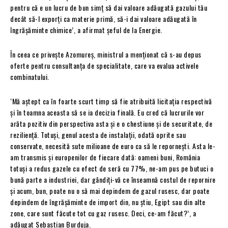
pentru că e un lucru de bun simț să dai valoare adăugată gazului tău
decât să-l exporți ca materie primă, să-i dai valoare adăugată în
îngrășăminte chimice’, a afirmat șeful de la Energie.
În ceea ce privește Azomureș, ministrul a menționat că s-au depus
oferte pentru consultanța de specialitate, care va evalua activele
combinatului.
‘Mă aștept ca în foarte scurt timp să fie atribuită licitația respectivă
și în toamna aceasta să se ia decizia finală. Eu cred că lucrurile vor
arăta pozitiv din perspectiva asta și e o chestiune și de securitate, de
reziliență. Totuși, genul acesta de instalații, odată oprite sau
conservate, necesită sute milioane de euro ca să le repornești. Asta le-
am transmis și europenilor de fiecare dată: oameni buni, România
totuși a redus gazele cu efect de seră cu 77%, ne-am pus pe butuci o
bună parte a industriei, dar gândiți-vă ce înseamnă costul de repornire
și acum, bun, poate nu o să mai depindem de gazul rusesc, dar poate
depindem de îngrășăminte de import din, nu știu, Egipt sau din alte
zone, care sunt făcute tot cu gaz rusesc. Deci, ce-am făcut?’, a
adăugat Sebastian Burduja.