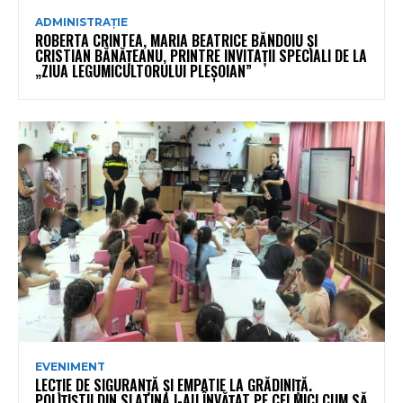
ADMINISTRAȚIE
ROBERTA CRINTEA, MARIA BEATRICE BĂNDOIU ȘI
CRISTIAN BĂNĂȚEANU, PRINTRE INVITAȚII SPECIALI DE LA
„ZIUA LEGUMICULTORULUI PLEȘOIAN”
EVENIMENT
LECȚIE DE SIGURANȚĂ ȘI EMPATIE LA GRĂDINIȚĂ.
POLIȚIȘTII DIN SLATINA I-AU ÎNVĂȚAT PE CEI MICI CUM SĂ