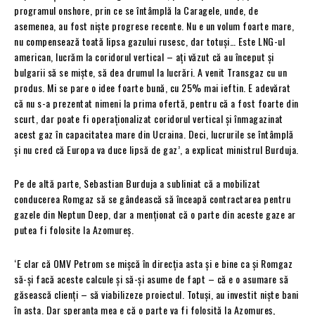
programul onshore, prin ce se întâmplă la Caragele, unde, de
asemenea, au fost niște progrese recente. Nu e un volum foarte mare,
nu compensează toată lipsa gazului rusesc, dar totuși… Este LNG-ul
american, lucrăm la coridorul vertical – ați văzut că au început și
bulgarii să se miște, să dea drumul la lucrări. A venit Transgaz cu un
produs. Mi se pare o idee foarte bună, cu 25% mai ieftin. E adevărat
că nu s-a prezentat nimeni la prima ofertă, pentru că a fost foarte din
scurt, dar poate fi operaționalizat coridorul vertical și înmagazinat
acest gaz în capacitatea mare din Ucraina. Deci, lucrurile se întâmplă
și nu cred că Europa va duce lipsă de gaz’, a explicat ministrul Burduja.
Pe de altă parte, Sebastian Burduja a subliniat că a mobilizat
conducerea Romgaz să se gândească să înceapă contractarea pentru
gazele din Neptun Deep, dar a menționat că o parte din aceste gaze ar
putea fi folosite la Azomureș.
‘E clar că OMV Petrom se mișcă în direcția asta și e bine ca și Romgaz
să-și facă aceste calcule și să-și asume de fapt – că e o asumare să
găsească clienți – să viabilizeze proiectul. Totuși, au investit niște bani
în asta. Dar speranța mea e că o parte va fi folosită la Azomureș,