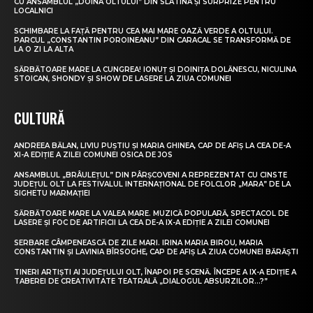
CU ANSAMBLUL „DOINA OLTULUI” DIN SLATINA ȘI SURPRIZE PENTRU
LOCALNICI
SCHIMBARE LA FAȚĂ PENTRU CEA MAI MARE OAZĂ VERDE A OLTULUI.
PARCUL „CONSTANTIN POROINEANU” DIN CARACAL SE TRANSFORMĂ DE
LA O ZI LA ALTA
SĂRBĂTOARE MARE LA CUNGREA! IONUȚ ȘI DOINIȚA DOLĂNESCU, NICULINA
STOICAN, SHONDY ȘI SHOW DE LASERE LA ZIUA COMUNEI
CULTURĂ
ANDREEA BĂLAN, LIVIU PUȘTIU ȘI MARIA GHINEA, CAP DE AFIȘ LA CEA DE-A
XI-A EDIȚIE A ZILEI COMUNEI OSICA DE JOS
ANSAMBLUL „BRÂULEȚUL” DIN PÂRȘCOVENI A REPREZENTAT CU CINSTE
JUDEȚUL OLT LA FESTIVALUL INTERNAȚIONAL DE FOLCLOR „MARA” DE LA
SIGHETU MARMAȚIEI
SĂRBĂTOARE MARE LA VALEA MARE. MUZICĂ POPULARĂ, SPECTACOL DE
LASERE ȘI FOC DE ARTIFICII LA CEA DE-A IX-A EDIȚIE A ZILEI COMUNEI
SERBARE CÂMPENEASCĂ DE ZILE MARI. IRINA MARIA BIROU, MARIA
CONSTANTIN ȘI LAVINIA BÎRSOGHE, CAP DE AFIȘ LA ZIUA COMUNEI BĂRĂȘTI
TINERI ARTIȘTI AI JUDEȚULUI OLT, ÎNAPOI PE SCENĂ. ÎNCEPE A IX-A EDIȚIE A
TABEREI DE CREATIVITATE TEATRALĂ „DIALOGUL ABSURZILOR…?”