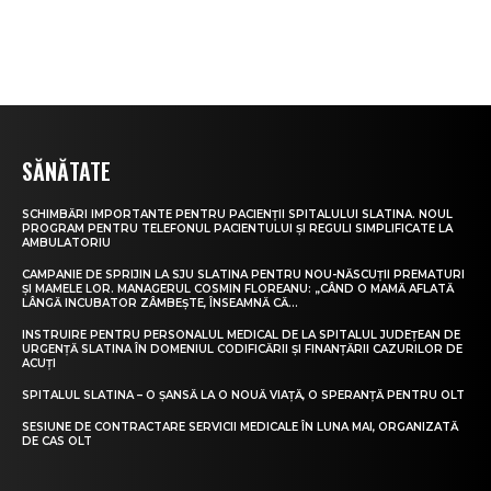
SĂNĂTATE
SCHIMBĂRI IMPORTANTE PENTRU PACIENȚII SPITALULUI SLATINA. NOUL
PROGRAM PENTRU TELEFONUL PACIENTULUI ȘI REGULI SIMPLIFICATE LA
AMBULATORIU
CAMPANIE DE SPRIJIN LA SJU SLATINA PENTRU NOU-NĂSCUȚII PREMATURI
ȘI MAMELE LOR. MANAGERUL COSMIN FLOREANU: „CÂND O MAMĂ AFLATĂ
LÂNGĂ INCUBATOR ZÂMBEȘTE, ÎNSEAMNĂ CĂ...
INSTRUIRE PENTRU PERSONALUL MEDICAL DE LA SPITALUL JUDEȚEAN DE
URGENȚĂ SLATINA ÎN DOMENIUL CODIFICĂRII ȘI FINANȚĂRII CAZURILOR DE
ACUȚI
SPITALUL SLATINA – O ȘANSĂ LA O NOUĂ VIAȚĂ, O SPERANȚĂ PENTRU OLT
SESIUNE DE CONTRACTARE SERVICII MEDICALE ÎN LUNA MAI, ORGANIZATĂ
DE CAS OLT