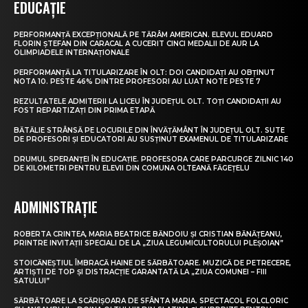
EDUCAȚIE
PERFORMANȚĂ EXCEPȚIONALĂ PE TĂRÂM AMERICAN. ELEVUL EDUARD
FLORIN ȘTEFAN DIN CARACAL A CUCERIT CINCI MEDALII DE AUR LA
OLIMPIADELE INTERNAȚIONALE
PERFORMANȚĂ LA TITULARIZARE ÎN OLT: DOI CANDIDAȚI AU OBȚINUT
NOTA 10. PESTE 46% DINTRE PROFESORI AU LUAT NOTE PESTE 7
REZULTATELE ADMITERII LA LICEU ÎN JUDEȚUL OLT. TOȚI CANDIDAȚII AU
FOST REPARTIZAȚI DIN PRIMA ETAPĂ
BĂTĂLIE STRÂNSĂ PE LOCURILE DIN ÎNVĂȚĂMÂNT ÎN JUDEȚUL OLT. SUTE
DE PROFESORI ȘI EDUCATORI AU SUSȚINUT EXAMENUL DE TITULARIZARE
DRUMUL SPERANȚEI ÎN EDUCAȚIE. PROFESORA CARE PARCURGE ZILNIC 140
DE KILOMETRI PENTRU ELEVII DIN COMUNA OLTEANĂ FĂGEȚELU
ADMINISTRAȚIE
ROBERTA CRINTEA, MARIA BEATRICE BĂNDOIU ȘI CRISTIAN BĂNĂȚEANU,
PRINTRE INVITAȚII SPECIALI DE LA „ZIUA LEGUMICULTORULUI PLEȘOIAN”
STOICĂNEȘTIUL ÎMBRACĂ HAINE DE SĂRBĂTOARE. MUZICĂ DE PETRECERE,
ARTIȘTI DE TOP ȘI DISTRACȚIE GARANTATĂ LA „ZIUA COMUNEI – FIII
SATULUI”
SĂRBĂTOARE LA SCĂRIȘOARA DE SFÂNTA MARIA. SPECTACOL FOLCLORIC