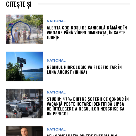
CITEȘTE ȘI
NAȚIONAL
ALERTA COD ROȘU DE CANICULĂ RĂMÂNE ÎN
VIGOARE PÂNĂ VINERI DIMINEAȚA, ÎN ȘAPTE
JUDEȚE
NAȚIONAL
REGIMUL HIDROLOGIC VA FI DEFICITAR ÎN
LUNA AUGUST (INHGA)
NAȚIONAL
STUDIU: 47% DINTRE ȘOFERII CE CONDUC ÎN
VACANȚĂ PESTE HOTARE IDENTIFICĂ LIPSA
DE ÎNȚELEGERE A REGULILOR NESCRISE CA
UN PERICOL
NAȚIONAL
AEI: COMPARAȚIA DINTRE ENERGIA DIN