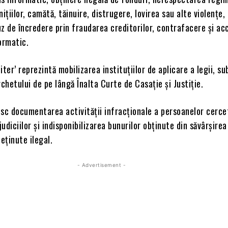
nițiilor, camătă, tăinuire, distrugere, lovirea sau alte violențe
z de încredere prin fraudarea creditorilor, contrafacere și acc
ormatic.
ter’ reprezintă mobilizarea instituțiilor de aplicare a legii, su
hetului de pe lângă Înalta Curte de Casație și Justiție.
esc documentarea activității infracționale a persoanelor cerce
udiciilor și indisponibilizarea bunurilor obținute din săvârșirea
deținute ilegal.
- Advertisement -