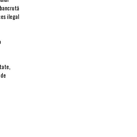
, bancrută
es ilegal
b
tate,
 de