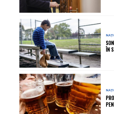
NAȚ
SON
ÎN 
NAȚ
PRO
PEN