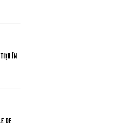
IȚII ÎN
E DE