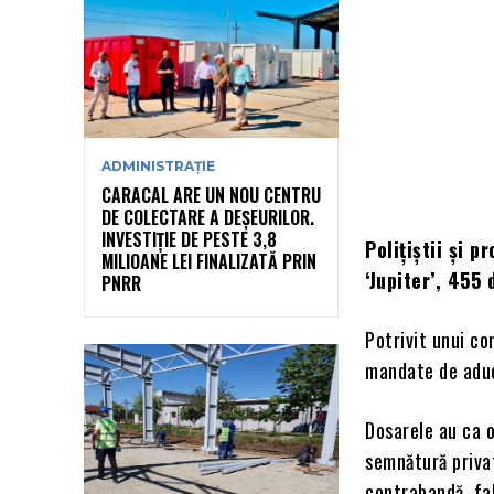
ADMINISTRAȚIE
CARACAL ARE UN NOU CENTRU
DE COLECTARE A DEȘEURILOR.
INVESTIȚIE DE PESTE 3,8
Polițiștii și p
MILIOANE LEI FINALIZATĂ PRIN
‘Jupiter’, 455 
PNRR
Potrivit unui co
mandate de adu
Dosarele au ca o
semnătură privat
contrabandă, fal