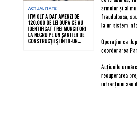
armelor și al mu
ACTUALITATE
frauduloasă, abu
ITM OLT A DAT AMENZI DE
120.000 DE LEI DUPĂ CE AU
la un sistem inf
IDENTIFICAT TREI MUNCITORI
LA NEGRU PE UN ȘANTIER DE
CONSTRUCȚII ȘI ÎNTR-UN...
Operațiunea ‘Jupi
coordonarea Parc
Acțiunile urmăr
recuperarea prej
infracțiuni sau 