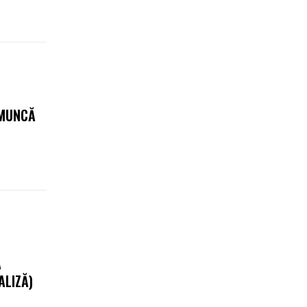
 MUNCĂ
Ă
ALIZĂ)