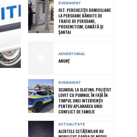
EVENIMENT
OLT: PERCHEZIŢII DOMICILIARE
LA PERSOANE BĂNUITE DE
TRAFIC DE PERSOANE,
PROXENETISM, CAMĂTĂ ŞI
ŞANTAJ
ADVERTORIAL
ANUNȚ
EVENIMENT
SCANDAL LA SLATINA. POLIȚIST
LOVIT CU PUMNUL ÎN FAȚĂ ÎN
TIMPUL UNEI INTERVENȚII
PENTRU APLANAREA UNUI
CONFLICT DE FAMILIE
ACTUALITATE
ALERTELE CETĂȚENILOR AU
MOBILIZAT GARDA DE MEDIU