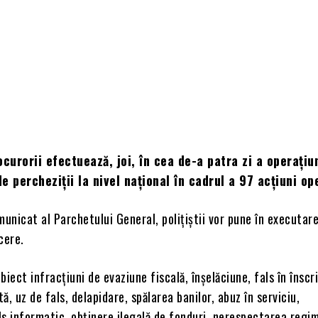
rocurorii efectuează, joi, în cea de-a patra zi a operațiu
de percheziții la nivel național în cadrul a 97 acțiuni op
municat al Parchetului General, polițiștii vor pune în executar
cere.
biect infracțiuni de evaziune fiscală, înșelăciune, fals în înscr
ă, uz de fals, delapidare, spălarea banilor, abuz în serviciu,
s informatic, obținere ilegală de fonduri, nerespectarea regim