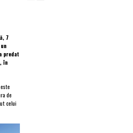
ă, 7
 un
a predat
, în
 este
ura de
ut celui