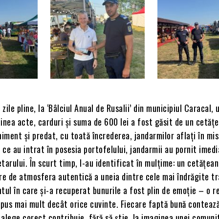
 zile pline, la ‘Bâlciul Anual de Rusalii’ din municipiul Caracal, 
inea acte, carduri și suma de 600 lei a fost găsit de un cetăț
niment și predat, cu toată încrederea, jandarmilor aflați în mis
ce au intrat în posesia portofelului, jandarmii au pornit imedi
tarului. În scurt timp, l-au identificat în mulțime: un cetățean
re de atmosfera autentică a uneia dintre cele mai îndrăgite tra
l în care și-a recuperat bunurile a fost plin de emoție – o r
spus mai mult decât orice cuvinte. Fiecare faptă bună contează
alege corect contribuie, fără să știe, la imaginea unei comunit