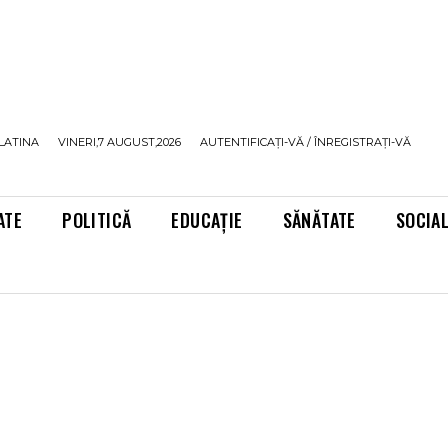
LATINA
VINERI,7 AUGUST,2026
AUTENTIFICAȚI-VĂ / ÎNREGISTRAȚI-VĂ
ATE
POLITICĂ
EDUCAȚIE
SĂNĂTATE
SOCIA