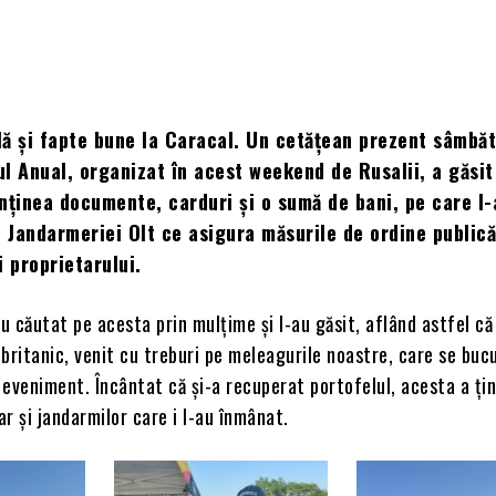
ă și fapte bune la Caracal. Un cetățean prezent sâmbăt
iul Anual, organizat în acest weekend de Rusalii, a găsit
nținea documente, carduri și o sumă de bani, pe care l-
l Jandarmeriei Olt ce asigura măsurile de ordine publică
i proprietarului.
au căutat pe acesta prin mulțime și l-au găsit, aflând astfel că
britanic, venit cu treburi pe meleagurile noastre, care se buc
eveniment. Încântat că și-a recuperat portofelul, acesta a țin
dar și jandarmilor care i l-au înmânat.