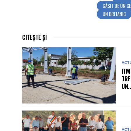
GĂSIT DE UN C
UN BRITANIC
CITEȘTE ȘI
ACT
ITM
TRE
UN..
ACT