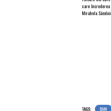
care încrederea 
Mirabela Săndoiu
TAGS:
BANI