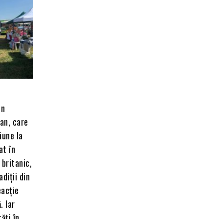
un
ean, care
iune la
at în
 britanic,
diții din
eacție
. Iar
ăți în