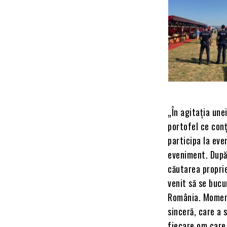
„În agitația unei
portofel ce conț
participa la eve
eveniment. După 
căutarea proprie
venit să se bucu
România. Momentu
sinceră, care a 
fiecare om care 