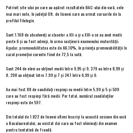
Potrivit site-ului pe care au apărut rezultatele BAC-ului din vară, cele
mai mari note, în judeţul Olt, de liceeni care au urmat cursurile de la
profilul Filologie.
Sunt 1.168 de absolvenți ai claselor a XII-a și a XIII-a ce au avut medii
peste 6 și au fost admiși, în urma susținerii examenului maturității.
Așadar, promovabilitatea este de 66,10%, în privința promovabilității în
cazul promoției curente fiind de 72,5 la sută.
Sunt 244 de elevi au obţinut medii între 9,95 şi 9, 379 au între 8,99 și
8, 298 au obținut între 7,99 și 7 și 247 între 6,99 și 6.
Au mai fost 88 de candidați respinși cu medii între 5,99 și 5 și 509
care au fost respinși fără medii. Per total, numărul candidaților
respinși este de 597.
Din totalul de 1.822 de liceeni olteni înscriși la această sesiune din vară
a Bacalaureatului, au existat doi care au fost eliminați din examen
pentru tentativă de fraudă.