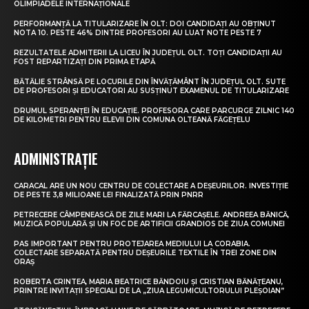
OLIMPIADELE INTERNAȚIONALE
PERFORMANȚĂ LA TITULARIZARE ÎN OLT: DOI CANDIDAȚI AU OBȚINUT
NOTA 10. PESTE 46% DINTRE PROFESORI AU LUAT NOTE PESTE 7
REZULTATELE ADMITERII LA LICEU ÎN JUDEȚUL OLT. TOȚI CANDIDAȚII AU
FOST REPARTIZAȚI DIN PRIMA ETAPĂ
BĂTĂLIE STRÂNSĂ PE LOCURILE DIN ÎNVĂȚĂMÂNT ÎN JUDEȚUL OLT. SUTE
DE PROFESORI ȘI EDUCATORI AU SUSȚINUT EXAMENUL DE TITULARIZARE
DRUMUL SPERANȚEI ÎN EDUCAȚIE. PROFESORA CARE PARCURGE ZILNIC 140
DE KILOMETRI PENTRU ELEVII DIN COMUNA OLTEANĂ FĂGEȚELU
ADMINISTRAȚIE
CARACAL ARE UN NOU CENTRU DE COLECTARE A DEȘEURILOR. INVESTIȚIE
DE PESTE 3,8 MILIOANE LEI FINALIZATĂ PRIN PNRR
PETRECERE CÂMPENEASCĂ DE ZILE MARI LA FĂRCAȘELE. ANDREEA BĂNICĂ,
MUZICĂ POPULARĂ ȘI UN FOC DE ARTIFICII GRANDIOS DE ZIUA COMUNEI
PAS IMPORTANT PENTRU PROTEJAREA MEDIULUI LA CORABIA.
COLECTARE SEPARATĂ PENTRU DEȘEURILE TEXTILE ÎN TREI ZONE DIN
ORAȘ
ROBERTA CRINTEA, MARIA BEATRICE BĂNDOIU ȘI CRISTIAN BĂNĂȚEANU,
PRINTRE INVITAȚII SPECIALI DE LA „ZIUA LEGUMICULTORULUI PLEȘOIAN”