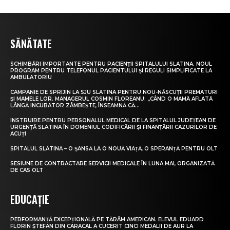
SĂNĂTATE
SCHIMBĂRI IMPORTANTE PENTRU PACIENȚII SPITALULUI SLATINA. NOUL
PROGRAM PENTRU TELEFONUL PACIENTULUI ȘI REGULI SIMPLIFICATE LA
AMBULATORIU
CAMPANIE DE SPRIJIN LA SJU SLATINA PENTRU NOU-NĂSCUȚII PREMATURI
ȘI MAMELE LOR. MANAGERUL COSMIN FLOREANU: „CÂND O MAMĂ AFLATĂ
LÂNGĂ INCUBATOR ZÂMBEȘTE, ÎNSEAMNĂ CĂ...
INSTRUIRE PENTRU PERSONALUL MEDICAL DE LA SPITALUL JUDEȚEAN DE
URGENȚĂ SLATINA ÎN DOMENIUL CODIFICĂRII ȘI FINANȚĂRII CAZURILOR DE
ACUȚI
SPITALUL SLATINA – O ȘANSĂ LA O NOUĂ VIAȚĂ, O SPERANȚĂ PENTRU OLT
SESIUNE DE CONTRACTARE SERVICII MEDICALE ÎN LUNA MAI, ORGANIZATĂ
DE CAS OLT
EDUCAȚIE
PERFORMANȚĂ EXCEPȚIONALĂ PE TĂRÂM AMERICAN. ELEVUL EDUARD
FLORIN ȘTEFAN DIN CARACAL A CUCERIT CINCI MEDALII DE AUR LA