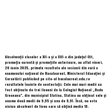
Absolvenţii claselor a XII-a și a XIII-a din județul Olt,
promoția curentă și promoțiile anterioare, au aflat vineri,
20 iunie 2025, primele rezultate ale sesiunii din vară a
examenului național de Bacalaureat, Ministerul Educaţiei și
Cercetării publicând pe site-ul bacalaureat.edu.ro
rezultatele înainte de contestații. Cele mai mari medii au
fost obținute de trei liceeni de la Colegiul Naţional „Radu
Greceanu”, din municipiul Slatina, Slatina au obţinut cele și
anume două medii de 9,95 și una de 9,91. Însă, nu este
niciun absolvent de liceu care să obțină media 10.