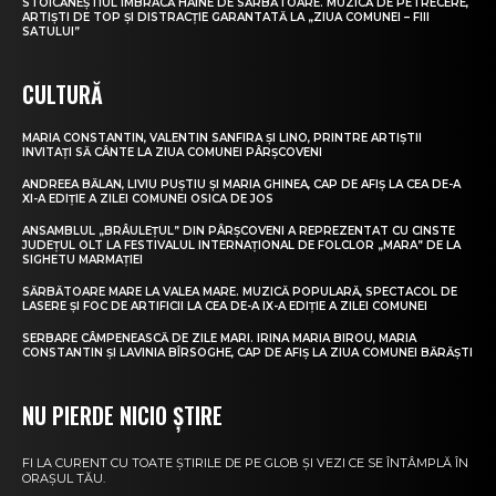
STOICĂNEȘTIUL ÎMBRACĂ HAINE DE SĂRBĂTOARE. MUZICĂ DE PETRECERE,
ARTIȘTI DE TOP ȘI DISTRACȚIE GARANTATĂ LA „ZIUA COMUNEI – FIII
SATULUI”
CULTURĂ
MARIA CONSTANTIN, VALENTIN SANFIRA ȘI LINO, PRINTRE ARTIȘTII
INVITAȚI SĂ CÂNTE LA ZIUA COMUNEI PÂRȘCOVENI
ANDREEA BĂLAN, LIVIU PUȘTIU ȘI MARIA GHINEA, CAP DE AFIȘ LA CEA DE-A
XI-A EDIȚIE A ZILEI COMUNEI OSICA DE JOS
ANSAMBLUL „BRÂULEȚUL” DIN PÂRȘCOVENI A REPREZENTAT CU CINSTE
JUDEȚUL OLT LA FESTIVALUL INTERNAȚIONAL DE FOLCLOR „MARA” DE LA
SIGHETU MARMAȚIEI
SĂRBĂTOARE MARE LA VALEA MARE. MUZICĂ POPULARĂ, SPECTACOL DE
LASERE ȘI FOC DE ARTIFICII LA CEA DE-A IX-A EDIȚIE A ZILEI COMUNEI
SERBARE CÂMPENEASCĂ DE ZILE MARI. IRINA MARIA BIROU, MARIA
CONSTANTIN ȘI LAVINIA BÎRSOGHE, CAP DE AFIȘ LA ZIUA COMUNEI BĂRĂȘTI
NU PIERDE NICIO ȘTIRE
FI LA CURENT CU TOATE ȘTIRILE DE PE GLOB ȘI VEZI CE SE ÎNTÂMPLĂ ÎN
ORAȘUL TĂU.