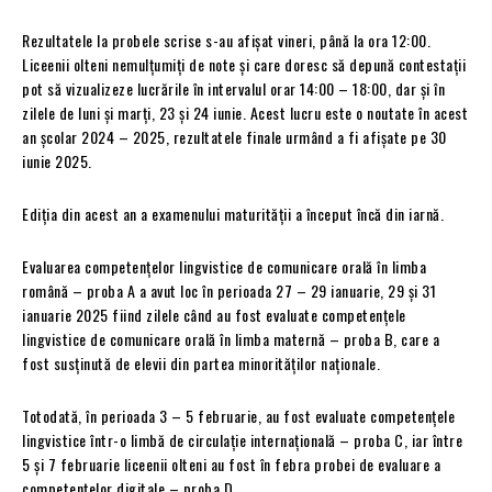
Rezultatele la probele scrise s-au afișat vineri, până la ora 12:00.
Liceenii olteni nemulțumiți de note și care doresc să depună contestații
pot să vizualizeze lucrările în intervalul orar 14:00 – 18:00, dar și în
zilele de luni și marți, 23 și 24 iunie. Acest lucru este o noutate în acest
an școlar 2024 – 2025, rezultatele finale urmând a fi afișate pe 30
iunie 2025.
Ediția din acest an a examenului maturității a început încă din iarnă.
Evaluarea competențelor lingvistice de comunicare orală în limba
română – proba A a avut loc în perioada 27 – 29 ianuarie, 29 și 31
ianuarie 2025 fiind zilele când au fost evaluate competențele
lingvistice de comunicare orală în limba maternă – proba B, care a
fost susținută de elevii din partea minorităților naționale.
Totodată, în perioada 3 – 5 februarie, au fost evaluate competențele
lingvistice într-o limbă de circulație internațională – proba C, iar între
5 și 7 februarie liceenii olteni au fost în febra probei de evaluare a
competențelor digitale – proba D.