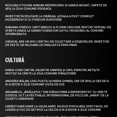
NICULINA STOICAN, MARIAN MEDREGONIU ȘI SANDA ARGINT, CAPETE DE
AFIȘ LA ZIUA COMUNEI PRISEACA
INVESTIȚIE ÎN EDUCAȚIE LA OBÂRȘIA. ȘCOALA A FOST COMPLET
MODERNIZATĂ CU FONDURI EUROPENE
MARIANA IONESCU CĂPITĂNESCU ȘI FLORIN GRIGORE, INVITAȚI SPECIALI DE
SFÂNTA MARIA LA SĂRBĂTOAREA DIN SATUL FRUNZARU AL COMUNEI
SPRÂNCENATA
CARACAL ARE UN NOU CENTRU DE COLECTARE A DEȘEURILOR. INVESTIȚIE
DE PESTE 3,8 MILIOANE LEI FINALIZATĂ PRIN PNRR
CULTURĂ
MARIA CONSTANTIN, VALENTIN SANFIRA ȘI LINO, PRINTRE ARTIȘTII
INVITAȚI SĂ CÂNTE LA ZIUA COMUNEI PÂRȘCOVENI
ANDREEA BĂLAN, LIVIU PUȘTIU ȘI MARIA GHINEA, CAP DE AFIȘ LA CEA DE-A
XI-A EDIȚIE A ZILEI COMUNEI OSICA DE JOS
ANSAMBLUL „BRÂULEȚUL” DIN PÂRȘCOVENI A REPREZENTAT CU CINSTE
JUDEȚUL OLT LA FESTIVALUL INTERNAȚIONAL DE FOLCLOR „MARA” DE LA
SIGHETU MARMAȚIEI
SĂRBĂTOARE MARE LA VALEA MARE. MUZICĂ POPULARĂ, SPECTACOL DE
LASERE ȘI FOC DE ARTIFICII LA CEA DE-A IX-A EDIȚIE A ZILEI COMUNEI