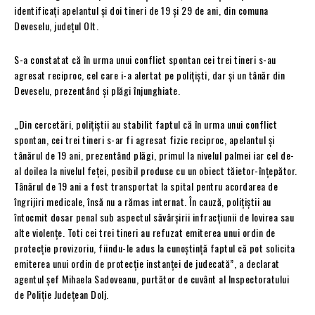
identificați apelantul și doi tineri de 19 și 29 de ani, din comuna
Deveselu, județul Olt.
S-a constatat că în urma unui conflict spontan cei trei tineri s-au
agresat reciproc, cel care i-a alertat pe polițiști, dar și un tânăr din
Deveselu, prezentând și plăgi înjunghiate.
„Din cercetări, polițiștii au stabilit faptul că în urma unui conflict
spontan, cei trei tineri s-ar fi agresat fizic reciproc, apelantul și
tânărul de 19 ani, prezentând plăgi, primul la nivelul palmei iar cel de-
al doilea la nivelul feței, posibil produse cu un obiect tăietor-înțepător.
Tânărul de 19 ani a fost transportat la spital pentru acordarea de
îngrijiri medicale, însă nu a rămas internat. În cauză, polițiștii au
întocmit dosar penal sub aspectul săvârșirii infracțiunii de lovirea sau
alte violenţe. Toti cei trei tineri au refuzat emiterea unui ordin de
protecție provizoriu, fiindu-le adus la cunoștință faptul că pot solicita
emiterea unui ordin de protecție instanței de judecată”, a declarat
agentul șef Mihaela Sadoveanu, purtător de cuvânt al Inspectoratului
de Poliție Județean Dolj.