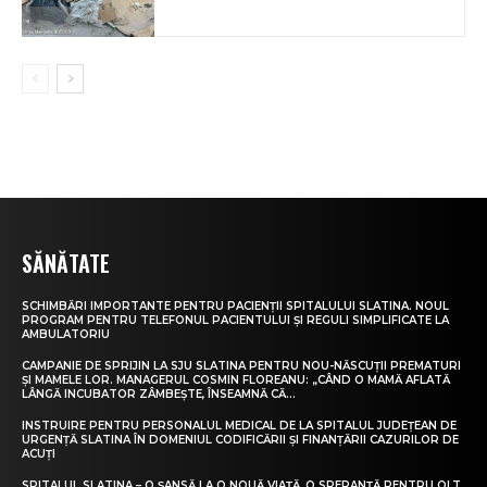
SĂNĂTATE
SCHIMBĂRI IMPORTANTE PENTRU PACIENȚII SPITALULUI SLATINA. NOUL
PROGRAM PENTRU TELEFONUL PACIENTULUI ȘI REGULI SIMPLIFICATE LA
AMBULATORIU
CAMPANIE DE SPRIJIN LA SJU SLATINA PENTRU NOU-NĂSCUȚII PREMATURI
ȘI MAMELE LOR. MANAGERUL COSMIN FLOREANU: „CÂND O MAMĂ AFLATĂ
LÂNGĂ INCUBATOR ZÂMBEȘTE, ÎNSEAMNĂ CĂ...
INSTRUIRE PENTRU PERSONALUL MEDICAL DE LA SPITALUL JUDEȚEAN DE
URGENȚĂ SLATINA ÎN DOMENIUL CODIFICĂRII ȘI FINANȚĂRII CAZURILOR DE
ACUȚI
SPITALUL SLATINA – O ȘANSĂ LA O NOUĂ VIAȚĂ, O SPERANȚĂ PENTRU OLT