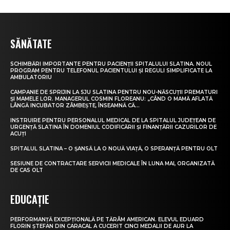
SĂNĂTATE
SCHIMBĂRI IMPORTANTE PENTRU PACIENȚII SPITALULUI SLATINA. NOUL
PROGRAM PENTRU TELEFONUL PACIENTULUI ȘI REGULI SIMPLIFICATE LA
AMBULATORIU
CAMPANIE DE SPRIJIN LA SJU SLATINA PENTRU NOU-NĂSCUȚII PREMATURI
ȘI MAMELE LOR. MANAGERUL COSMIN FLOREANU: „CÂND O MAMĂ AFLATĂ
LÂNGĂ INCUBATOR ZÂMBEȘTE, ÎNSEAMNĂ CĂ...
INSTRUIRE PENTRU PERSONALUL MEDICAL DE LA SPITALUL JUDEȚEAN DE
URGENȚĂ SLATINA ÎN DOMENIUL CODIFICĂRII ȘI FINANȚĂRII CAZURILOR DE
ACUȚI
SPITALUL SLATINA – O ȘANSĂ LA O NOUĂ VIAȚĂ, O SPERANȚĂ PENTRU OLT
SESIUNE DE CONTRACTARE SERVICII MEDICALE ÎN LUNA MAI, ORGANIZATĂ
DE CAS OLT
EDUCAȚIE
PERFORMANȚĂ EXCEPȚIONALĂ PE TĂRÂM AMERICAN. ELEVUL EDUARD
FLORIN ȘTEFAN DIN CARACAL A CUCERIT CINCI MEDALII DE AUR LA