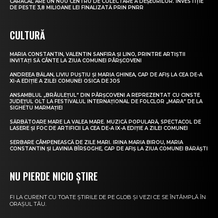
CARACAL ARE UN NOU CENTRU DE COLECTARE A DEȘEURILOR. INVESTIȚIE
DE PESTE 3,8 MILIOANE LEI FINALIZATĂ PRIN PNRR
CULTURĂ
MARIA CONSTANTIN, VALENTIN SANFIRA ȘI LINO, PRINTRE ARTIȘTII
INVITAȚI SĂ CÂNTE LA ZIUA COMUNEI PÂRȘCOVENI
ANDREEA BĂLAN, LIVIU PUȘTIU ȘI MARIA GHINEA, CAP DE AFIȘ LA CEA DE-A
XI-A EDIȚIE A ZILEI COMUNEI OSICA DE JOS
ANSAMBLUL „BRÂULEȚUL” DIN PÂRȘCOVENI A REPREZENTAT CU CINSTE
JUDEȚUL OLT LA FESTIVALUL INTERNAȚIONAL DE FOLCLOR „MARA” DE LA
SIGHETU MARMAȚIEI
SĂRBĂTOARE MARE LA VALEA MARE. MUZICĂ POPULARĂ, SPECTACOL DE
LASERE ȘI FOC DE ARTIFICII LA CEA DE-A IX-A EDIȚIE A ZILEI COMUNEI
SERBARE CÂMPENEASCĂ DE ZILE MARI. IRINA MARIA BIROU, MARIA
CONSTANTIN ȘI LAVINIA BÎRSOGHE, CAP DE AFIȘ LA ZIUA COMUNEI BĂRĂȘTI
NU PIERDE NICIO ȘTIRE
FI LA CURENT CU TOATE ȘTIRILE DE PE GLOB ȘI VEZI CE SE ÎNTÂMPLĂ ÎN
ORAȘUL TĂU.