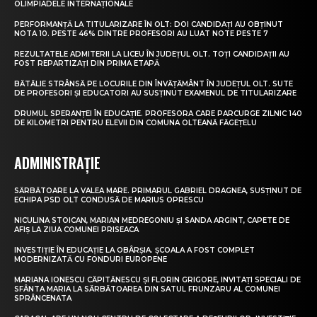
OLIMPIADELE INTERNAȚIONALE
PERFORMANȚĂ LA TITULARIZARE ÎN OLT: DOI CANDIDAȚI AU OBȚINUT
NOTA 10. PESTE 46% DINTRE PROFESORI AU LUAT NOTE PESTE 7
REZULTATELE ADMITERII LA LICEU ÎN JUDEȚUL OLT. TOȚI CANDIDAȚII AU
FOST REPARTIZAȚI DIN PRIMA ETAPĂ
BĂTĂLIE STRÂNSĂ PE LOCURILE DIN ÎNVĂȚĂMÂNT ÎN JUDEȚUL OLT. SUTE
DE PROFESORI ȘI EDUCATORI AU SUSȚINUT EXAMENUL DE TITULARIZARE
DRUMUL SPERANȚEI ÎN EDUCAȚIE. PROFESORA CARE PARCURGE ZILNIC 140
DE KILOMETRI PENTRU ELEVII DIN COMUNA OLTEANĂ FĂGEȚELU
ADMINISTRAȚIE
SĂRBĂTOARE LA VALEA MARE. PRIMARUL GABRIEL DRAGNEA, SUSȚINUT DE
ECHIPA PSD OLT CONDUSĂ DE MARIUS OPRESCU
NICULINA STOICAN, MARIAN MEDREGONIU ȘI SANDA ARGINT, CAPETE DE
AFIȘ LA ZIUA COMUNEI PRISEACA
INVESTIȚIE ÎN EDUCAȚIE LA OBÂRȘIA. ȘCOALA A FOST COMPLET
MODERNIZATĂ CU FONDURI EUROPENE
MARIANA IONESCU CĂPITĂNESCU ȘI FLORIN GRIGORE, INVITAȚI SPECIALI DE
SFÂNTA MARIA LA SĂRBĂTOAREA DIN SATUL FRUNZARU AL COMUNEI
SPRÂNCENATA