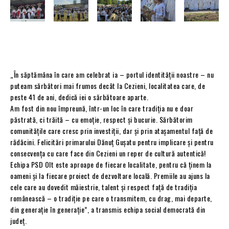
„În săptămâna în care am celebrat ia – portul identității noastre – nu
puteam sărbători mai frumos decât la Cezieni, localitatea care, de
peste 41 de ani, dedică iei o sărbătoare aparte.
Am fost din nou împreună, într-un loc în care tradiția nu e doar
păstrată, ci trăită – cu emoție, respect și bucurie. Sărbătorim
comunitățile care cresc prin investiții, dar și prin atașamentul față de
rădăcini. Felicitări primarului Dănuț Gușatu pentru implicare și pentru
consecvența cu care face din Cezieni un reper de cultură autentică!
Echipa PSD Olt este aproape de fiecare localitate, pentru că ținem la
oameni și la fiecare proiect de dezvoltare locală. Premiile au ajuns la
cele care au dovedit măiestrie, talent și respect față de tradiția
românească – o tradiție pe care o transmitem, cu drag, mai departe,
din generație în generație”, a transmis echipa social democrată din
județ.