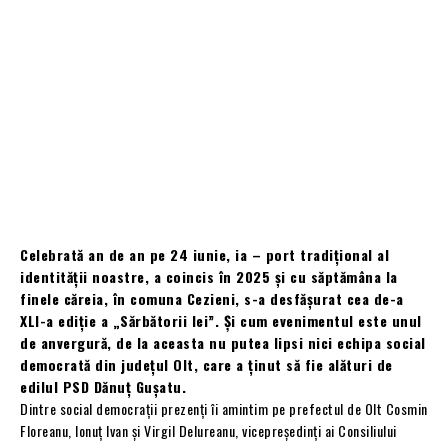
Celebrată an de an pe 24 iunie, ia – port tradițional al
identității noastre, a coincis în 2025 și cu săptămâna la
finele căreia, în comuna Cezieni, s-a desfășurat cea de-a
XLI-a ediție a „Sărbătorii Iei”. Și cum evenimentul este unul
de anvergură, de la aceasta nu putea lipsi nici echipa social
democrată din județul Olt, care a ținut să fie alături de
edilul PSD Dănuț Gușatu.
Dintre social democrații prezenți îi amintim pe prefectul de Olt Cosmin
Floreanu, Ionuț Ivan și Virgil Delureanu, vicepreședinți ai Consiliului