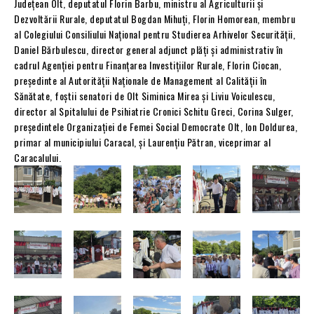
Județean Olt, deputatul Florin Barbu, ministru al Agriculturii și
Dezvoltării Rurale, deputatul Bogdan Mihuți, Florin Homorean, membru
al Colegiului Consiliului Național pentru Studierea Arhivelor Securității,
Daniel Bărbulescu, director general adjunct plăți și administrativ în
cadrul Agenției pentru Finanțarea Investițiilor Rurale, Florin Ciocan,
președinte al Autorității Naționale de Management al Calității în
Sănătate, foștii senatori de Olt Siminica Mirea și Liviu Voiculescu,
director al Spitalului de Psihiatrie Cronici Schitu Greci, Corina Sulger,
președintele Organizației de Femei Social Democrate Olt, Ion Doldurea,
primar al municipiului Caracal, și Laurențiu Pătran, viceprimar al
Caracalului.