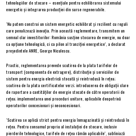
tehnologiilor de stocare – esențiale pentru echilibrarea sistemului
energetic și integrarea producției din surse regenerabile.
‘Nu putem construi un sistem energetic echilibrat și rezilient cu reguli
care penalizează inovația. Prin această reglementare, transmitem un
semnal clar investitorilor: România susține stocarea de energie, nu doar
ca opțiune tehnologică, ci ca pilon al tranziției energetice’, a declarat
președintele ANRE, George Niculescu.
Practic, reglementarea prevede scutirea de la plata tarifelor de
transport (componenta de extragere), distribuție și serviciilor de
sistem pentru energia electrică stocată și reintrodusă în rețea;
scutirea de la plata certificatelor verzi; introducerea de obligații clare
de raportare a cantităților de energie stocate de către operatorii de
rețea; implementarea unei proceduri unitare, aplicabile deopotrivă
operatorilor concesionari și neconcesionari.
‘Scutirea se aplică strict pentru energia înmagazinată și reintrodusă în
rețea. Pentru consumul propriu al instalației de stocare, inclusiv
pierderile tehnologice, tarifele de rețea rămân aplicabile’, subliniază