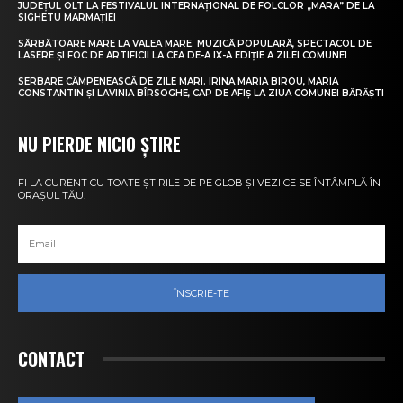
JUDEȚUL OLT LA FESTIVALUL INTERNAȚIONAL DE FOLCLOR „MARA” DE LA
SIGHETU MARMAȚIEI
SĂRBĂTOARE MARE LA VALEA MARE. MUZICĂ POPULARĂ, SPECTACOL DE
LASERE ȘI FOC DE ARTIFICII LA CEA DE-A IX-A EDIȚIE A ZILEI COMUNEI
SERBARE CÂMPENEASCĂ DE ZILE MARI. IRINA MARIA BIROU, MARIA
CONSTANTIN ȘI LAVINIA BÎRSOGHE, CAP DE AFIȘ LA ZIUA COMUNEI BĂRĂȘTI
NU PIERDE NICIO ȘTIRE
FI LA CURENT CU TOATE ȘTIRILE DE PE GLOB ȘI VEZI CE SE ÎNTÂMPLĂ ÎN
ORAȘUL TĂU.
ÎNSCRIE-TE
CONTACT