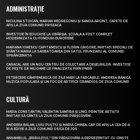
ADMINISTRAȚIE
NICULINA STOICAN, MARIAN MEDREGONIU ȘI SANDA ARGINT, CAPETE DE
AFIȘ LA ZIUA COMUNEI PRISEACA
INVESTIȚIE ÎN EDUCAȚIE LA OBÂRȘIA. ȘCOALA A FOST COMPLET
MODERNIZATĂ CU FONDURI EUROPENE
MARIANA IONESCU CĂPITĂNESCU ȘI FLORIN GRIGORE, INVITAȚI SPECIALI DE
SFÂNTA MARIA LA SĂRBĂTOAREA DIN SATUL FRUNZARU AL COMUNEI
SPRÂNCENATA
CARACAL ARE UN NOU CENTRU DE COLECTARE A DEȘEURILOR. INVESTIȚIE
DE PESTE 3,8 MILIOANE LEI FINALIZATĂ PRIN PNRR
PETRECERE CÂMPENEASCĂ DE ZILE MARI LA FĂRCAȘELE. ANDREEA BĂNICĂ,
MUZICĂ POPULARĂ ȘI UN FOC DE ARTIFICII GRANDIOS DE ZIUA COMUNEI
CULTURĂ
MARIA CONSTANTIN, VALENTIN SANFIRA ȘI LINO, PRINTRE ARTIȘTII
INVITAȚI SĂ CÂNTE LA ZIUA COMUNEI PÂRȘCOVENI
ANDREEA BĂLAN, LIVIU PUȘTIU ȘI MARIA GHINEA, CAP DE AFIȘ LA CEA DE-A
XI-A EDIȚIE A ZILEI COMUNEI OSICA DE JOS
ANSAMBLUL „BRÂULEȚUL” DIN PÂRȘCOVENI A REPREZENTAT CU CINSTE