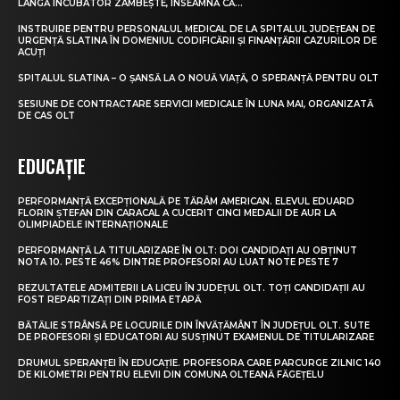
LÂNGĂ INCUBATOR ZÂMBEȘTE, ÎNSEAMNĂ CĂ...
INSTRUIRE PENTRU PERSONALUL MEDICAL DE LA SPITALUL JUDEȚEAN DE
URGENȚĂ SLATINA ÎN DOMENIUL CODIFICĂRII ȘI FINANȚĂRII CAZURILOR DE
ACUȚI
SPITALUL SLATINA – O ȘANSĂ LA O NOUĂ VIAȚĂ, O SPERANȚĂ PENTRU OLT
SESIUNE DE CONTRACTARE SERVICII MEDICALE ÎN LUNA MAI, ORGANIZATĂ
DE CAS OLT
EDUCAȚIE
PERFORMANȚĂ EXCEPȚIONALĂ PE TĂRÂM AMERICAN. ELEVUL EDUARD
FLORIN ȘTEFAN DIN CARACAL A CUCERIT CINCI MEDALII DE AUR LA
OLIMPIADELE INTERNAȚIONALE
PERFORMANȚĂ LA TITULARIZARE ÎN OLT: DOI CANDIDAȚI AU OBȚINUT
NOTA 10. PESTE 46% DINTRE PROFESORI AU LUAT NOTE PESTE 7
REZULTATELE ADMITERII LA LICEU ÎN JUDEȚUL OLT. TOȚI CANDIDAȚII AU
FOST REPARTIZAȚI DIN PRIMA ETAPĂ
BĂTĂLIE STRÂNSĂ PE LOCURILE DIN ÎNVĂȚĂMÂNT ÎN JUDEȚUL OLT. SUTE
DE PROFESORI ȘI EDUCATORI AU SUSȚINUT EXAMENUL DE TITULARIZARE
DRUMUL SPERANȚEI ÎN EDUCAȚIE. PROFESORA CARE PARCURGE ZILNIC 140
DE KILOMETRI PENTRU ELEVII DIN COMUNA OLTEANĂ FĂGEȚELU