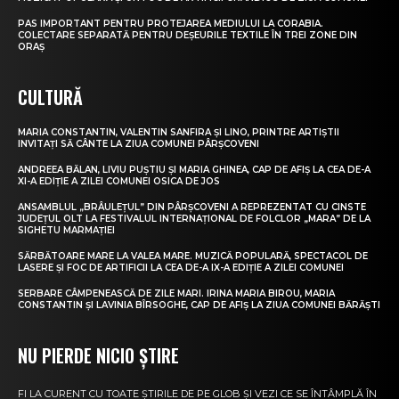
PAS IMPORTANT PENTRU PROTEJAREA MEDIULUI LA CORABIA.
COLECTARE SEPARATĂ PENTRU DEȘEURILE TEXTILE ÎN TREI ZONE DIN
ORAȘ
CULTURĂ
MARIA CONSTANTIN, VALENTIN SANFIRA ȘI LINO, PRINTRE ARTIȘTII
INVITAȚI SĂ CÂNTE LA ZIUA COMUNEI PÂRȘCOVENI
ANDREEA BĂLAN, LIVIU PUȘTIU ȘI MARIA GHINEA, CAP DE AFIȘ LA CEA DE-A
XI-A EDIȚIE A ZILEI COMUNEI OSICA DE JOS
ANSAMBLUL „BRÂULEȚUL” DIN PÂRȘCOVENI A REPREZENTAT CU CINSTE
JUDEȚUL OLT LA FESTIVALUL INTERNAȚIONAL DE FOLCLOR „MARA” DE LA
SIGHETU MARMAȚIEI
SĂRBĂTOARE MARE LA VALEA MARE. MUZICĂ POPULARĂ, SPECTACOL DE
LASERE ȘI FOC DE ARTIFICII LA CEA DE-A IX-A EDIȚIE A ZILEI COMUNEI
SERBARE CÂMPENEASCĂ DE ZILE MARI. IRINA MARIA BIROU, MARIA
CONSTANTIN ȘI LAVINIA BÎRSOGHE, CAP DE AFIȘ LA ZIUA COMUNEI BĂRĂȘTI
NU PIERDE NICIO ȘTIRE
FI LA CURENT CU TOATE ȘTIRILE DE PE GLOB ȘI VEZI CE SE ÎNTÂMPLĂ ÎN