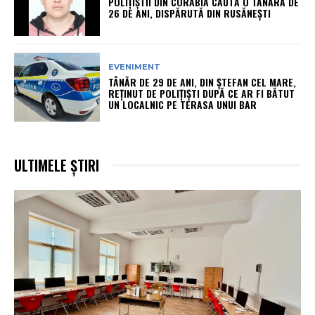
POLIȚIȘTII DIN CORABIA CAUTĂ O TÂNĂRĂ DE
26 DE ANI, DISPĂRUTĂ DIN RUSĂNEȘTI
EVENIMENT
TÂNĂR DE 29 DE ANI, DIN ȘTEFAN CEL MARE,
REȚINUT DE POLIȚIȘTI DUPĂ CE AR FI BĂTUT
UN LOCALNIC PE TERASA UNUI BAR
ULTIMELE ȘTIRI