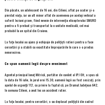
Din păcate, un adolescent de 16 ani, din Cilieni, aflat pe scuter și-a
pierdut viața, iar un alt minor aflat de asemenea pe același vehicul a
suferit leziuni grave, fiind nevoie de intervenția elicopterului SMURD
pentru a fi preluat și transportat la o unitate medicală, cel mai
probabil la un spital din Craiova.
La fața locului au ajuns și echipaje de polițiști rutieri pentru a face
cercetări și a stabili cu exactitate împrejurările în care s-a produs
nenorocirea.
Ce spun oamenii legii despre eveniment
Agentul principal Ionuț Mitrică, purtător de cuvânt al IPJ Olt, a spus că
la data de 16 iulie, în jurul orei 15.30, oamenii legii au fost sesizați, prin
apelul de urgență 112, cu privire la faptul că, pe Drumul Județean 642,
în comuna Cilieni, a avut loc un accident rutier.
La fața locului, pentru cercetări, s-au deplasat polițiștii din cadrul