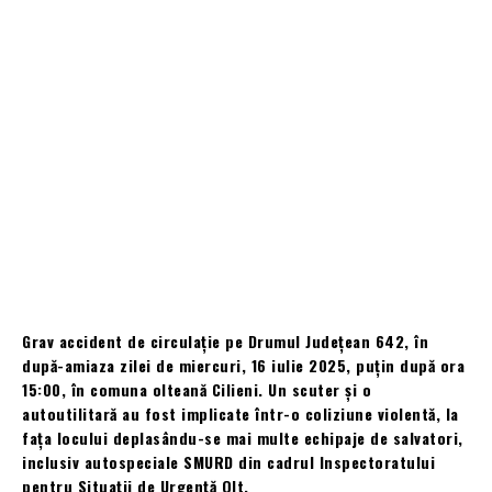
Grav accident de circulație pe Drumul Județean 642, în
după-amiaza zilei de miercuri, 16 iulie 2025, puțin după ora
15:00, în comuna olteană Cilieni. Un scuter și o
autoutilitară au fost implicate într-o coliziune violentă, la
fața locului deplasându-se mai multe echipaje de salvatori,
inclusiv autospeciale SMURD din cadrul Inspectoratului
pentru Situații de Urgență Olt.