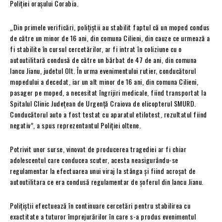
Poliției orașului Corabia.
„Din primele verificări, polițiștii au stabilit faptul că un moped condus
de către un minor de 16 ani, din comuna Cilieni, din cauze ce urmează a
fi stabilite în cursul cercetărilor, ar fi intrat în coliziune cu o
autoutilitară condusă de către un bărbat de 47 de ani, din comuna
Iancu Jianu, judetul Olt. În urma evenimentului rutier, conducătorul
mopedului a decedat, iar un alt minor de 16 ani, din comuna Cilieni,
pasager pe moped, a necesitat îngrijiri medicale, fiind transportat la
Spitalul Clinic Județean de Urgență Craiova de elicopterul SMURD.
Conducătorul auto a fost testat cu aparatul etilotest, rezultatul fiind
negativ”, a spus reprezentantul Poliției oltene.
Potrivit unor surse, vinovat de producerea tragediei ar fi chiar
adolescentul care conducea scuter, acesta neasigurându-se
regulamentar la efectuarea unui viraj la stânga și fiind acroșat de
autoutilitara ce era condusă regulamentar de șoferul din Iancu Jianu.
Polițiștii efectuează în continuare cercetări pentru stabilirea cu
exactitate a tuturor împrejurărilor în care s-a produs evenimentul