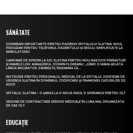
SĂNĂTATE
SCHIMBĂRI IMPORTANTE PENTRU PACIENȚII SPITALULUI SLATINA. NOUL
PROGRAM PENTRU TELEFONUL PACIENTULUI ȘI REGULI SIMPLIFICATE LA
AMBULATORIU
CAMPANIE DE SPRIJIN LA SJU SLATINA PENTRU NOU-NĂSCUȚII PREMATURI
ȘI MAMELE LOR. MANAGERUL COSMIN FLOREANU: „CÂND O MAMĂ AFLATĂ
LÂNGĂ INCUBATOR ZÂMBEȘTE, ÎNSEAMNĂ CĂ...
INSTRUIRE PENTRU PERSONALUL MEDICAL DE LA SPITALUL JUDEȚEAN DE
URGENȚĂ SLATINA ÎN DOMENIUL CODIFICĂRII ȘI FINANȚĂRII CAZURILOR DE
ACUȚI
SPITALUL SLATINA – O ȘANSĂ LA O NOUĂ VIAȚĂ, O SPERANȚĂ PENTRU OLT
SESIUNE DE CONTRACTARE SERVICII MEDICALE ÎN LUNA MAI, ORGANIZATĂ
DE CAS OLT
EDUCAȚIE