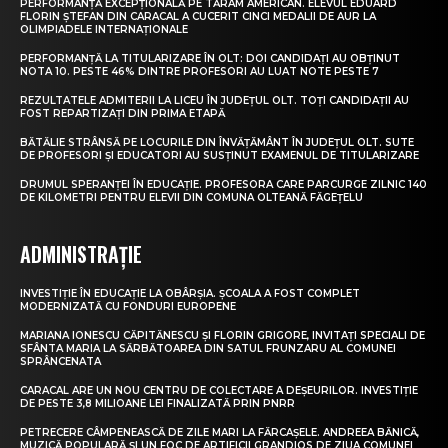
PERFORMANȚĂ EXCEPȚIONALĂ PE TĂRÂM AMERICAN. ELEVUL EDUARD
FLORIN ȘTEFAN DIN CARACAL A CUCERIT CINCI MEDALII DE AUR LA
OLIMPIADELE INTERNAȚIONALE
PERFORMANȚĂ LA TITULARIZARE ÎN OLT: DOI CANDIDAȚI AU OBȚINUT
NOTA 10. PESTE 46% DINTRE PROFESORI AU LUAT NOTE PESTE 7
REZULTATELE ADMITERII LA LICEU ÎN JUDEȚUL OLT. TOȚI CANDIDAȚII AU
FOST REPARTIZAȚI DIN PRIMA ETAPĂ
BĂTĂLIE STRÂNSĂ PE LOCURILE DIN ÎNVĂȚĂMÂNT ÎN JUDEȚUL OLT. SUTE
DE PROFESORI ȘI EDUCATORI AU SUSȚINUT EXAMENUL DE TITULARIZARE
DRUMUL SPERANȚEI ÎN EDUCAȚIE. PROFESORA CARE PARCURGE ZILNIC 140
DE KILOMETRI PENTRU ELEVII DIN COMUNA OLTEANĂ FĂGEȚELU
ADMINISTRAȚIE
INVESTIȚIE ÎN EDUCAȚIE LA OBÂRȘIA. ȘCOALA A FOST COMPLET
MODERNIZATĂ CU FONDURI EUROPENE
MARIANA IONESCU CĂPITĂNESCU ȘI FLORIN GRIGORE, INVITAȚI SPECIALI DE
SFÂNTA MARIA LA SĂRBĂTOAREA DIN SATUL FRUNZARU AL COMUNEI
SPRÂNCENATA
CARACAL ARE UN NOU CENTRU DE COLECTARE A DEȘEURILOR. INVESTIȚIE
DE PESTE 3,8 MILIOANE LEI FINALIZATĂ PRIN PNRR
PETRECERE CÂMPENEASCĂ DE ZILE MARI LA FĂRCAȘELE. ANDREEA BĂNICĂ,
MUZICĂ POPULARĂ ȘI UN FOC DE ARTIFICII GRANDIOS DE ZIUA COMUNEI