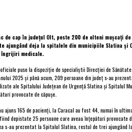
ac de cap în județul Olt, peste 200 de olteni mușcați de
te ajungând deja la spitalele din municipiile Slatina și 
 îngrijiri medicale.
oficiale puse la dispoziție de specialiștii Direcției de Sănătate
anului 2025 și până acum, 209 persoane din județ s-au prezent
alizate ale Spitalului Județean de Urgență Slatina și Spitalul M
pături provocate de căpușe.
au ajuns 165 de pacienți, la Caracal au fost 44, numai în ultima
, fiind depistate 25 persoane care aveau înțepături provocate 
a s-au prezentat la Spitalul Slatina, restul de trei ajungând la