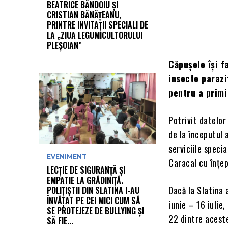
BEATRICE BĂNDOIU ȘI
CRISTIAN BĂNĂȚEANU,
PRINTRE INVITAȚII SPECIALI DE
LA „ZIUA LEGUMICULTORULUI
PLEȘOIAN”
Căpușele își f
insecte parazi
pentru a primi
Potrivit datelor 
de la începutul 
serviciile speci
EVENIMENT
Caracal cu înțe
LECȚIE DE SIGURANȚĂ ȘI
EMPATIE LA GRĂDINIȚĂ.
Dacă la Slatina 
POLIȚIȘTII DIN SLATINA I-AU
ÎNVĂȚAT PE CEI MICI CUM SĂ
iunie – 16 iulie
SE PROTEJEZE DE BULLYING ȘI
22 dintre aceste
SĂ FIE...