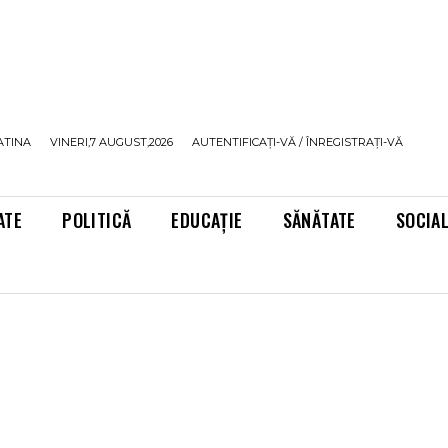
ATINA
VINERI,7 AUGUST,2026
AUTENTIFICAȚI-VĂ / ÎNREGISTRAȚI-VĂ
ATE
POLITICĂ
EDUCAȚIE
SĂNĂTATE
SOCIA