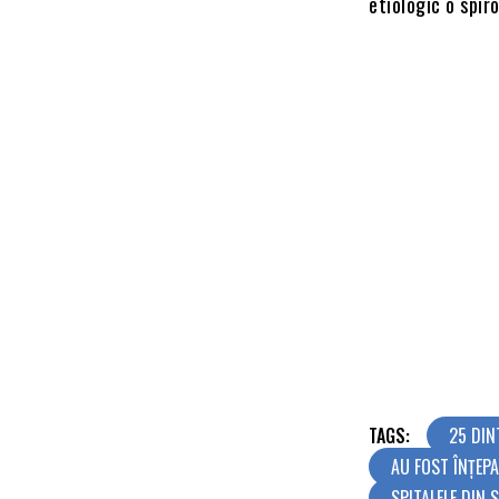
etiologic o spir
TAGS:
25 DIN
AU FOST ÎNȚEPA
SPITALELE DIN 