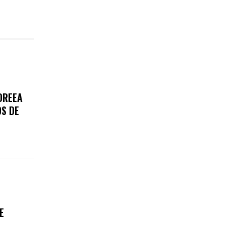
DREEA
OS DE
E