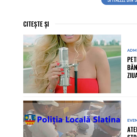
CITEȘTE ȘI
ADMI
PET
BĂN
ZIU
EVE
ATE