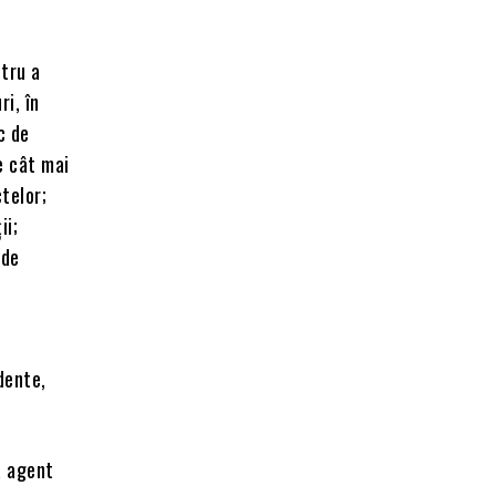
ntru a
ri, în
c de
e cât mai
ctelor;
ii;
 de
dente,
a agent