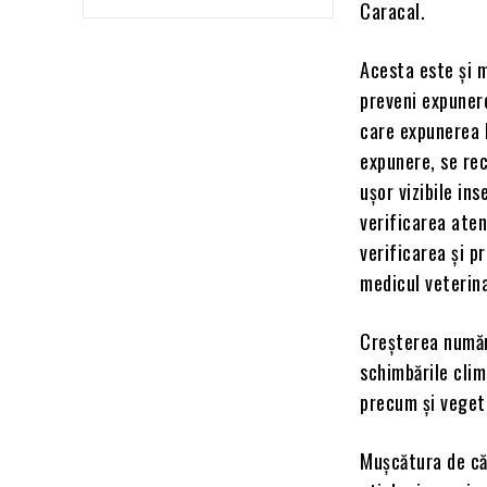
Caracal.
Acesta este și m
preveni expunere
care expunerea l
expunere, se re
ușor vizibile in
verificarea aten
verificarea și 
medicul veterina
Creșterea număr
schimbările clim
precum și veget
Mușcătura de că