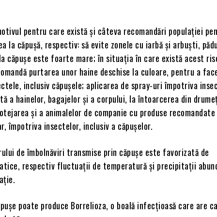
otivul pentru care există și câteva recomandări populației pe
a la căpușă, respectiv: să evite zonele cu iarbă și arbuști, pădu
a căpușe este foarte mare; în situația în care există acest ris
comandă purtarea unor haine deschise la culoare, pentru a fac
sectele, inclusiv căpușele; aplicarea de spray-uri împotriva inse
tă a hainelor, bagajelor și a corpului, la întoarcerea din drumeț
protejarea și a animalelor de companie cu produse recomandate
r, împotriva insectelor, inclusiv a căpușelor.
ului de îmbolnăviri transmise prin căpușe este favorizată de
atice, respectiv fluctuații de temperatură și precipitații abun
ație.
pușe poate produce Borrelioza, o boală infecțioasă care are c