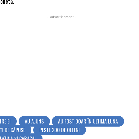
ochetă.
- Advertisement -
TRE EI
AU AJUNS
AU FOST DOAR ÎN ULTIMA LUNĂ
ȚI DE CĂPUȘE
PESTE 200 DE OLTENI
SLATINA ȘI CARACAL