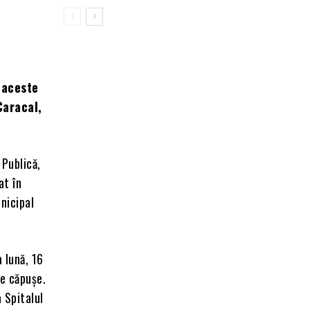
 aceste
Caracal,
 Publică,
at în
unicipal
 lună, 16
de căpușe.
 Spitalul