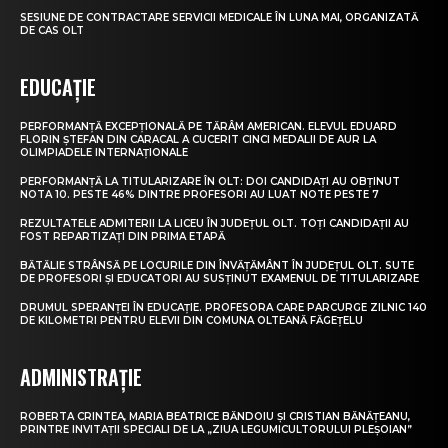
SESIUNE DE CONTRACTARE SERVICII MEDICALE ÎN LUNA MAI, ORGANIZATĂ
DE CAS OLT
EDUCAȚIE
PERFORMANȚĂ EXCEPȚIONALĂ PE TĂRÂM AMERICAN. ELEVUL EDUARD
FLORIN ȘTEFAN DIN CARACAL A CUCERIT CINCI MEDALII DE AUR LA
OLIMPIADELE INTERNAȚIONALE
PERFORMANȚĂ LA TITULARIZARE ÎN OLT: DOI CANDIDAȚI AU OBȚINUT
NOTA 10. PESTE 46% DINTRE PROFESORI AU LUAT NOTE PESTE 7
REZULTATELE ADMITERII LA LICEU ÎN JUDEȚUL OLT. TOȚI CANDIDAȚII AU
FOST REPARTIZAȚI DIN PRIMA ETAPĂ
BĂTĂLIE STRÂNSĂ PE LOCURILE DIN ÎNVĂȚĂMÂNT ÎN JUDEȚUL OLT. SUTE
DE PROFESORI ȘI EDUCATORI AU SUSȚINUT EXAMENUL DE TITULARIZARE
DRUMUL SPERANȚEI ÎN EDUCAȚIE. PROFESORA CARE PARCURGE ZILNIC 140
DE KILOMETRI PENTRU ELEVII DIN COMUNA OLTEANĂ FĂGEȚELU
ADMINISTRAȚIE
ROBERTA CRINTEA, MARIA BEATRICE BĂNDOIU ȘI CRISTIAN BĂNĂȚEANU,
PRINTRE INVITAȚII SPECIALI DE LA „ZIUA LEGUMICULTORULUI PLEȘOIAN”