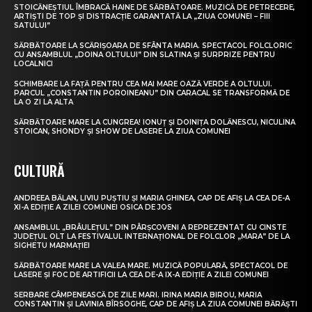
STOICĂNEȘTIUL ÎMBRACĂ HAINE DE SĂRBĂTOARE. MUZICĂ DE PETRECERE,
ARTIȘTI DE TOP ȘI DISTRACȚIE GARANTATĂ LA „ZIUA COMUNEI – FIII
SATULUI”
SĂRBĂTOARE LA SCĂRIȘOARA DE SFÂNTA MARIA. SPECTACOL FOLCLORIC
CU ANSAMBLUL „DOINA OLTULUI” DIN SLATINA ȘI SURPRIZE PENTRU
LOCALNICI
SCHIMBARE LA FAȚĂ PENTRU CEA MAI MARE OAZĂ VERDE A OLTULUI.
PARCUL „CONSTANTIN POROINEANU” DIN CARACAL SE TRANSFORMĂ DE
LA O ZI LA ALTA
SĂRBĂTOARE MARE LA CUNGREA! IONUȚ ȘI DOINIȚA DOLĂNESCU, NICULINA
STOICAN, SHONDY ȘI SHOW DE LASERE LA ZIUA COMUNEI
CULTURĂ
ANDREEA BĂLAN, LIVIU PUȘTIU ȘI MARIA GHINEA, CAP DE AFIȘ LA CEA DE-A
XI-A EDIȚIE A ZILEI COMUNEI OSICA DE JOS
ANSAMBLUL „BRÂULEȚUL” DIN PÂRȘCOVENI A REPREZENTAT CU CINSTE
JUDEȚUL OLT LA FESTIVALUL INTERNAȚIONAL DE FOLCLOR „MARA” DE LA
SIGHETU MARMAȚIEI
SĂRBĂTOARE MARE LA VALEA MARE. MUZICĂ POPULARĂ, SPECTACOL DE
LASERE ȘI FOC DE ARTIFICII LA CEA DE-A IX-A EDIȚIE A ZILEI COMUNEI
SERBARE CÂMPENEASCĂ DE ZILE MARI. IRINA MARIA BIROU, MARIA
CONSTANTIN ȘI LAVINIA BÎRSOGHE, CAP DE AFIȘ LA ZIUA COMUNEI BĂRĂȘTI