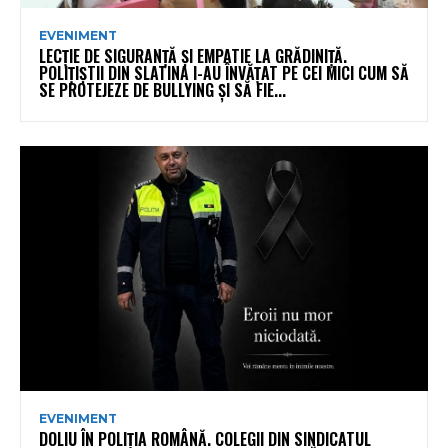
EVENIMENT
LECȚIE DE SIGURANȚĂ ȘI EMPATIE LA GRĂDINIȚĂ.
POLIȚIȘTII DIN SLATINA I-AU ÎNVĂȚAT PE CEI MICI CUM SĂ
SE PROTEJEZE DE BULLYING ȘI SĂ FIE...
EVENIMENT
DOLIU ÎN POLIȚIA ROMÂNĂ. COLEGII DIN SINDICATUL