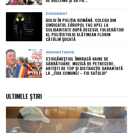
DE BULLYING ȘI SĂ FIE...
EVENIMENT
DOLIU ÎN POLIȚIA ROMÂNĂ. COLEGII DIN
SINDICATUL EUROPOL FAC APEL LA
SOLIDARITATE DUPĂ DECESUL FULGERĂTOR
AL POLIȚISTULUI SLĂTINEAN FLORIN
CĂTĂLIN ȘUCATĂ
ADMINISTRAȚIE
STOICĂNEȘTIUL ÎMBRACĂ HAINE DE
SĂRBĂTOARE. MUZICĂ DE PETRECERE,
ARTIȘTI DE TOP ȘI DISTRACȚIE GARANTATĂ
LA „ZIUA COMUNEI – FIII SATULUI”
ULTIMELE ȘTIRI