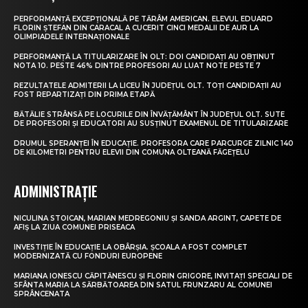
PERFORMANȚĂ EXCEPȚIONALĂ PE TĂRÂM AMERICAN. ELEVUL EDUARD
FLORIN ȘTEFAN DIN CARACAL A CUCERIT CINCI MEDALII DE AUR LA
OLIMPIADELE INTERNAȚIONALE
PERFORMANȚĂ LA TITULARIZARE ÎN OLT: DOI CANDIDAȚI AU OBȚINUT
NOTA 10. PESTE 46% DINTRE PROFESORI AU LUAT NOTE PESTE 7
REZULTATELE ADMITERII LA LICEU ÎN JUDEȚUL OLT. TOȚI CANDIDAȚII AU
FOST REPARTIZAȚI DIN PRIMA ETAPĂ
BĂTĂLIE STRÂNSĂ PE LOCURILE DIN ÎNVĂȚĂMÂNT ÎN JUDEȚUL OLT. SUTE
DE PROFESORI ȘI EDUCATORI AU SUSȚINUT EXAMENUL DE TITULARIZARE
DRUMUL SPERANȚEI ÎN EDUCAȚIE. PROFESORA CARE PARCURGE ZILNIC 140
DE KILOMETRI PENTRU ELEVII DIN COMUNA OLTEANĂ FĂGEȚELU
ADMINISTRAȚIE
NICULINA STOICAN, MARIAN MEDREGONIU ȘI SANDA ARGINT, CAPETE DE
AFIȘ LA ZIUA COMUNEI PRISEACA
INVESTIȚIE ÎN EDUCAȚIE LA OBÂRȘIA. ȘCOALA A FOST COMPLET
MODERNIZATĂ CU FONDURI EUROPENE
MARIANA IONESCU CĂPITĂNESCU ȘI FLORIN GRIGORE, INVITAȚI SPECIALI DE
SFÂNTA MARIA LA SĂRBĂTOAREA DIN SATUL FRUNZARU AL COMUNEI
SPRÂNCENATA