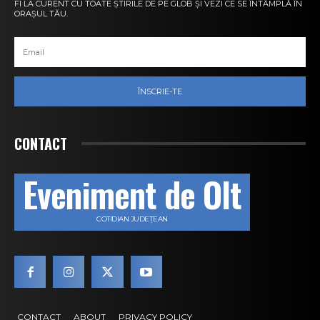
FI LA CURENT CU TOATE ȘTIRILE DE PE GLOB ȘI VEZI CE SE ÎNTÂMPLĂ ÎN
ORAȘUL TĂU.
ÎNSCRIE-TE
CONTACT
Eveniment de Olt
COTIDIAN JUDEȚEAN
CONTACT
ABOUT
PRIVACY POLICY