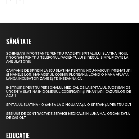
SĂNĂTATE
SCHIMBĂRI IMPORTANTE PENTRU PACIENȚII SPITALULUI SLATINA. NOUL
PROGRAM PENTRU TELEFONUL PACIENTULUI ȘI REGULI SIMPLIFICATE LA
AMBULATORIU
CAMPANIE DE SPRIJIN LA SJU SLATINA PENTRU NOU-NĂSCUȚII PREMATURI
ȘI MAMELE LOR. MANAGERUL COSMIN FLOREANU: „CÂND O MAMĂ AFLATĂ
LÂNGĂ INCUBATOR ZÂMBEȘTE, ÎNSEAMNĂ CĂ...
INSTRUIRE PENTRU PERSONALUL MEDICAL DE LA SPITALUL JUDEȚEAN DE
URGENȚĂ SLATINA ÎN DOMENIUL CODIFICĂRII ȘI FINANȚĂRII CAZURILOR DE
ACUȚI
SPITALUL SLATINA – O ȘANSĂ LA O NOUĂ VIAȚĂ, O SPERANȚĂ PENTRU OLT
SESIUNE DE CONTRACTARE SERVICII MEDICALE ÎN LUNA MAI, ORGANIZATĂ
DE CAS OLT
EDUCAȚIE