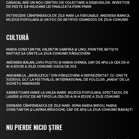
CARACAL ARE UN NOU CENTRU DE COLECTARE A DEȘEURILOR. INVESTIȚIE
DE PESTE 3,8 MILIOANE LEI FINALIZATĂ PRIN PNRR
PETRECERE CÂMPENEASCĂ DE ZILE MARI LA FĂRCAȘELE. ANDREEA BĂNICĂ,
MUZICĂ POPULARĂ ȘI UN FOC DE ARTIFICII GRANDIOS DE ZIUA COMUNEI
CULTURĂ
MARIA CONSTANTIN, VALENTIN SANFIRA ȘI LINO, PRINTRE ARTIȘTII
INVITAȚI SĂ CÂNTE LA ZIUA COMUNEI PÂRȘCOVENI
ANDREEA BĂLAN, LIVIU PUȘTIU ȘI MARIA GHINEA, CAP DE AFIȘ LA CEA DE-A
XI-A EDIȚIE A ZILEI COMUNEI OSICA DE JOS
ANSAMBLUL „BRÂULEȚUL” DIN PÂRȘCOVENI A REPREZENTAT CU CINSTE
JUDEȚUL OLT LA FESTIVALUL INTERNAȚIONAL DE FOLCLOR „MARA” DE LA
SIGHETU MARMAȚIEI
SĂRBĂTOARE MARE LA VALEA MARE. MUZICĂ POPULARĂ, SPECTACOL DE
LASERE ȘI FOC DE ARTIFICII LA CEA DE-A IX-A EDIȚIE A ZILEI COMUNEI
SERBARE CÂMPENEASCĂ DE ZILE MARI. IRINA MARIA BIROU, MARIA
CONSTANTIN ȘI LAVINIA BÎRSOGHE, CAP DE AFIȘ LA ZIUA COMUNEI BĂRĂȘTI
NU PIERDE NICIO ȘTIRE